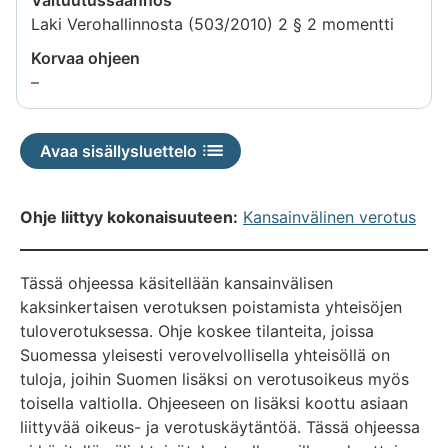
Laki Verohallinnosta (503/2010) 2 § 2 momentti
Korvaa ohjeen
Tietoa
–
ei
saatavilla
Avaa sisällysluettelo
Ohje liittyy kokonaisuuteen:
Kansainvälinen verotus
Tässä ohjeessa käsitellään kansainvälisen
kaksinkertaisen verotuksen poistamista yhteisöjen
tuloverotuksessa. Ohje koskee tilanteita, joissa
Suomessa yleisesti verovelvollisella yhteisöllä on
tuloja, joihin Suomen lisäksi on verotusoikeus myös
toisella valtiolla. Ohjeeseen on lisäksi koottu asiaan
liittyvää oikeus- ja verotuskäytäntöä. Tässä ohjeessa