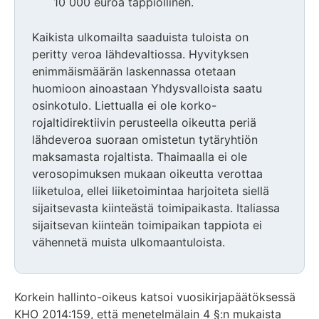
10 000 euroa tappiollinen.
Kaikista ulkomailta saaduista tuloista on
peritty veroa lähdevaltiossa. Hyvityksen
enimmäismäärän laskennassa otetaan
huomioon ainoastaan Yhdysvalloista saatu
osinkotulo. Liettualla ei ole korko-
rojaltidirektiivin perusteella oikeutta periä
lähdeveroa suoraan omistetun tytäryhtiön
maksamasta rojaltista. Thaimaalla ei ole
verosopimuksen mukaan oikeutta verottaa
liiketuloa, ellei liiketoimintaa harjoiteta siellä
sijaitsevasta kiinteästä toimipaikasta. Italiassa
sijaitsevan kiinteän toimipaikan tappiota ei
vähennetä muista ulkomaantuloista.
Korkein hallinto-oikeus katsoi vuosikirjapäätöksessä
KHO 2014:159, että menetelmälain 4 §:n mukaista