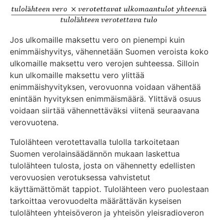
Jos ulkomaille maksettu vero on pienempi kuin
enimmäishyvitys, vähennetään Suomen veroista koko
ulkomaille maksettu vero verojen suhteessa. Silloin
kun ulkomaille maksettu vero ylittää
enimmäishyvityksen, verovuonna voidaan vähentää
enintään hyvityksen enimmäismäärä. Ylittävä osuus
voidaan siirtää vähennettäväksi viitenä seuraavana
verovuotena.
Tulolähteen verotettavalla tulolla tarkoitetaan
Suomen verolainsäädännön mukaan laskettua
tulolähteen tulosta, josta on vähennetty edellisten
verovuosien verotuksessa vahvistetut
käyttämättömät tappiot. Tulolähteen vero puolestaan
tarkoittaa verovuodelta määrättävän kyseisen
tulolähteen yhteisöveron ja yhteisön yleisradioveron