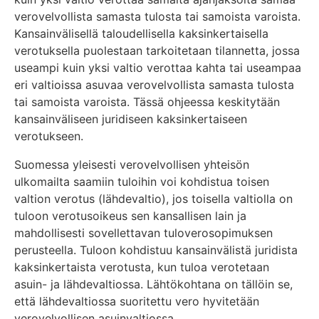
verovelvollista samasta tulosta tai samoista varoista.
Kansainvälisellä taloudellisella kaksinkertaisella
verotuksella puolestaan tarkoitetaan tilannetta, jossa
useampi kuin yksi valtio verottaa kahta tai useampaa
eri valtioissa asuvaa verovelvollista samasta tulosta
tai samoista varoista. Tässä ohjeessa keskitytään
kansainväliseen juridiseen kaksinkertaiseen
verotukseen.
Suomessa yleisesti verovelvollisen yhteisön
ulkomailta saamiin tuloihin voi kohdistua toisen
valtion verotus (lähdevaltio), jos toisella valtiolla on
tuloon verotusoikeus sen kansallisen lain ja
mahdollisesti sovellettavan tuloverosopimuksen
perusteella. Tuloon kohdistuu kansainvälistä juridista
kaksinkertaista verotusta, kun tuloa verotetaan
asuin- ja lähdevaltiossa. Lähtökohtana on tällöin se,
että lähdevaltiossa suoritettu vero hyvitetään
verovelvollisen asuinvaltiossa.