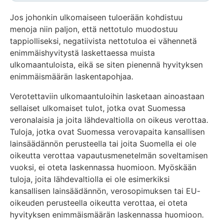
Jos johonkin ulkomaiseen tuloerään kohdistuu
menoja niin paljon, että nettotulo muodostuu
tappiolliseksi, negatiivista nettotuloa ei vähennetä
enimmäishyvitystä laskettaessa muista
ulkomaantuloista, eikä se siten pienennä hyvityksen
enimmäismäärän laskentapohjaa.
Verotettaviin ulkomaantuloihin lasketaan ainoastaan
sellaiset ulkomaiset tulot, jotka ovat Suomessa
veronalaisia ja joita lähdevaltiolla on oikeus verottaa.
Tuloja, jotka ovat Suomessa verovapaita kansallisen
lainsäädännön perusteella tai joita Suomella ei ole
oikeutta verottaa vapautusmenetelmän soveltamisen
vuoksi, ei oteta laskennassa huomioon. Myöskään
tuloja, joita lähdevaltiolla ei ole esimerkiksi
kansallisen lainsäädännön, verosopimuksen tai EU-
oikeuden perusteella oikeutta verottaa, ei oteta
hyvityksen enimmäismäärän laskennassa huomioon.