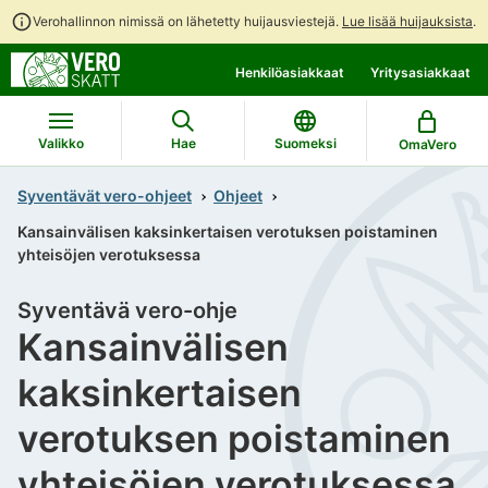
Verohallinnon nimissä on lähetetty huijausviestejä.
Lue lisää huijauksista
.
Siirry
Siirry
Henkilöasiakkaat
Yritysasiakkaat
suoraan
koko
sisältöön
sivuston
hakuun
Valikko
Hae
Suomeksi
OmaVero
Syventävät vero-ohjeet
Ohjeet
Kansainvälisen kaksinkertaisen verotuksen poistaminen
yhteisöjen verotuksessa
Syventävä vero-ohje
Kansainvälisen
kaksinkertaisen
verotuksen poistaminen
yhteisöjen verotuksessa