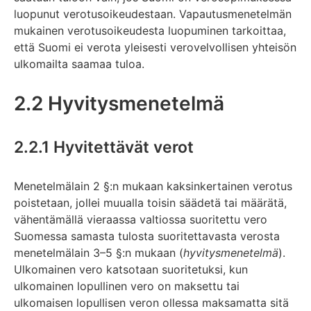
luopunut verotusoikeudestaan. Vapautusmenetelmän
mukainen verotusoikeudesta luopuminen tarkoittaa,
että Suomi ei verota yleisesti verovelvollisen yhteisön
ulkomailta saamaa tuloa.
2.2 Hyvitysmenetelmä
2.2.1 Hyvitettävät verot
Menetelmälain 2 §:n mukaan kaksinkertainen verotus
poistetaan, jollei muualla toisin säädetä tai määrätä,
vähentämällä vieraassa valtiossa suoritettu vero
Suomessa samasta tulosta suoritettavasta verosta
menetelmälain 3–5 §:n mukaan (
hyvitysmenetelmä
).
Ulkomainen vero katsotaan suoritetuksi, kun
ulkomainen lopullinen vero on maksettu tai
ulkomaisen lopullisen veron ollessa maksamatta sitä