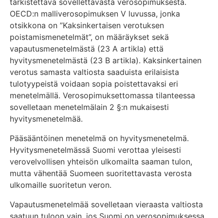
tarkistettava sovellettavasta verosopimuksesta.
OECD:n malliverosopimuksen V luvussa, jonka
otsikkona on ”Kaksinkertaisen verotuksen
poistamismenetelmät”, on määräykset sekä
vapautusmenetelmästä (23 A artikla) että
hyvitysmenetelmästä (23 B artikla). Kaksinkertainen
verotus samasta valtiosta saaduista erilaisista
tulotyypeistä voidaan sopia poistettavaksi eri
menetelmällä. Verosopimuksettomassa tilanteessa
sovelletaan menetelmälain 2 §:n mukaisesti
hyvitysmenetelmää.
Pääsääntöinen menetelmä on hyvitysmenetelmä.
Hyvitysmenetelmässä Suomi verottaa yleisesti
verovelvollisen yhteisön ulkomailta saaman tulon,
mutta vähentää Suomeen suoritettavasta verosta
ulkomaille suoritetun veron.
Vapautusmenetelmää sovelletaan vieraasta valtiosta
saatuun tuloon vain, jos Suomi on verosopimuksessa