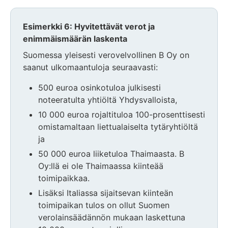
Esimerkki 6: Hyvitettävät verot ja
enimmäismäärän laskenta
Suomessa yleisesti verovelvollinen B Oy on
saanut ulkomaantuloja seuraavasti:
500 euroa osinkotuloa julkisesti
noteeratulta yhtiöltä Yhdysvalloista,
10 000 euroa rojaltituloa 100-prosenttisesti
omistamaltaan liettualaiselta tytäryhtiöltä
ja
50 000 euroa liiketuloa Thaimaasta. B
Oy:llä ei ole Thaimaassa kiinteää
toimipaikkaa.
Lisäksi Italiassa sijaitsevan kiinteän
toimipaikan tulos on ollut Suomen
verolainsäädännön mukaan laskettuna