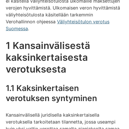
ei käsitellä väliyhteisötulosta ulkomaille maksettujen
verojen hyvittämistä. Ulkomaisen veron hyvittämistä
väliyhteisötulosta käsitellään tarkemmin
Verohallinnon ohjeessa
Väliyhteisötulon verotus
Suomessa
.
1 Kansainvälisestä
kaksinkertaisesta
verotuksesta
1.1 Kaksinkertaisen
verotuksen syntyminen
Kansainvälisellä juridisella kaksinkertaisella
verotuksella tarkoitetaan tilannetta, jossa useampi
kuin yksi valtio verottaa samalta ajanjaksolta samaa