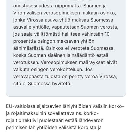
omistusosuudesta riippumatta. Suomen ja
Viron välisen verosopimuksen mukaan osinko,
jonka Virossa asuva yhtiö maksaa Suomessa
asuvalle yhtiölle, vapautetaan Suomen verosta,
jos saaja välittömästi hallitsee vähintään 10
prosenttia osingon maksavan yhtiön
äänimäärästä. Osinkoa ei veroteta Suomessa,
koska Suomen sisäinen lainsäädäntö estää
verotuksen. Verosopimuksen määräykset eivät
vaikuta osingon verokohteluun. Jos
verovapaasta tulosta on peritty veroa Virossa,
sitä ei Suomessa hyvitetä.
EU-valtioissa sijaitsevien lähiyhtiöiden välisiin korko-
ja rojaltimaksuihin sovellettava ns. korko-
rojaltidirektiivi puolestaan estää lähdeveron
perimisen lähiyhtiöiden välisistä koroista ja