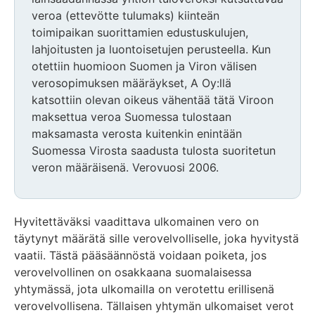
veroa (ettevötte tulumaks) kiinteän
toimipaikan suorittamien edustuskulujen,
lahjoitusten ja luontoisetujen perusteella. Kun
otettiin huomioon Suomen ja Viron välisen
verosopimuksen määräykset, A Oy:llä
katsottiin olevan oikeus vähentää tätä Viroon
maksettua veroa Suomessa tulostaan
maksamasta verosta kuitenkin enintään
Suomessa Virosta saadusta tulosta suoritetun
veron määräisenä. Verovuosi 2006.
Hyvitettäväksi vaadittava ulkomainen vero on
täytynyt määrätä sille verovelvolliselle, joka hyvitystä
vaatii. Tästä pääsäännöstä voidaan poiketa, jos
verovelvollinen on osakkaana suomalaisessa
yhtymässä, jota ulkomailla on verotettu erillisenä
verovelvollisena. Tällaisen yhtymän ulkomaiset verot