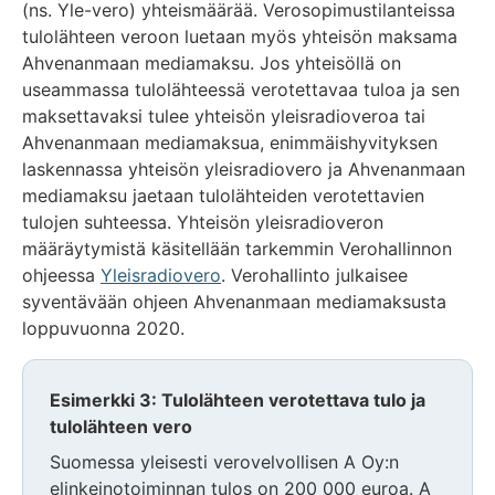
(ns. Yle-vero) yhteismäärää. Verosopimustilanteissa
tulolähteen veroon luetaan myös yhteisön maksama
Ahvenanmaan mediamaksu. Jos yhteisöllä on
useammassa tulolähteessä verotettavaa tuloa ja sen
maksettavaksi tulee yhteisön yleisradioveroa tai
Ahvenanmaan mediamaksua, enimmäishyvityksen
laskennassa yhteisön yleisradiovero ja Ahvenanmaan
mediamaksu jaetaan tulolähteiden verotettavien
tulojen suhteessa. Yhteisön yleisradioveron
määräytymistä käsitellään tarkemmin Verohallinnon
ohjeessa
Yleisradiovero
. Verohallinto julkaisee
syventävään ohjeen Ahvenanmaan mediamaksusta
loppuvuonna 2020.
Esimerkki 3: Tulolähteen verotettava tulo ja
tulolähteen vero
Suomessa yleisesti verovelvollisen A Oy:n
elinkeinotoiminnan tulos on 200 000 euroa. A