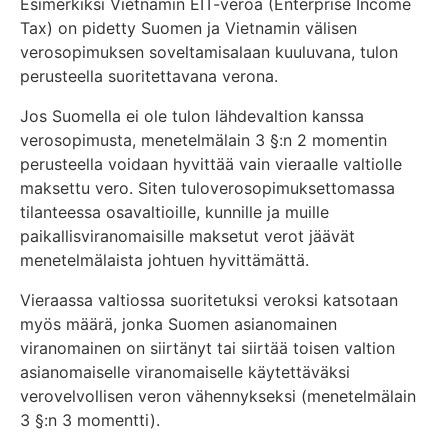
Esimerkiksi Vietnamin EIT-veroa (Enterprise Income
Tax) on pidetty Suomen ja Vietnamin välisen
verosopimuksen soveltamisalaan kuuluvana, tulon
perusteella suoritettavana verona.
Jos Suomella ei ole tulon lähdevaltion kanssa
verosopimusta, menetelmälain 3 §:n 2 momentin
perusteella voidaan hyvittää vain vieraalle valtiolle
maksettu vero. Siten tuloverosopimuksettomassa
tilanteessa osavaltioille, kunnille ja muille
paikallisviranomaisille maksetut verot jäävät
menetelmälaista johtuen hyvittämättä.
Vieraassa valtiossa suoritetuksi veroksi katsotaan
myös määrä, jonka Suomen asianomainen
viranomainen on siirtänyt tai siirtää toisen valtion
asianomaiselle viranomaiselle käytettäväksi
verovelvollisen veron vähennykseksi (menetelmälain
3 §:n 3 momentti).