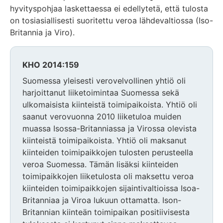
hyvityspohjaa laskettaessa ei edellytetä, että tulosta
on tosiasiallisesti suoritettu veroa lähdevaltiossa (Iso-
Britannia ja Viro).
KHO 2014:159
Suomessa yleisesti verovelvollinen yhtiö oli
harjoittanut liiketoimintaa Suomessa sekä
ulkomaisista kiinteistä toimipaikoista. Yhtiö oli
saanut verovuonna 2010 liiketuloa muiden
muassa Isossa-Britanniassa ja Virossa olevista
kiinteistä toimipaikoista. Yhtiö oli maksanut
kiinteiden toimipaikkojen tulosten perusteella
veroa Suomessa. Tämän lisäksi kiinteiden
toimipaikkojen liiketulosta oli maksettu veroa
kiinteiden toimipaikkojen sijaintivaltioissa Isoa-
Britanniaa ja Viroa lukuun ottamatta. Ison-
Britannian kiinteän toimipaikan positiivisesta