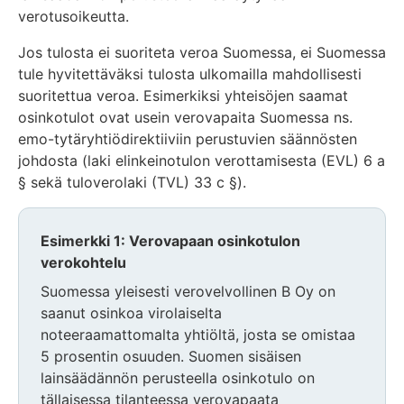
verotusoikeutta.
Jos tulosta ei suoriteta veroa Suomessa, ei Suomessa
tule hyvitettäväksi tulosta ulkomailla mahdollisesti
suoritettua veroa. Esimerkiksi yhteisöjen saamat
osinkotulot ovat usein verovapaita Suomessa ns.
emo-tytäryhtiödirektiiviin perustuvien säännösten
johdosta (laki elinkeinotulon verottamisesta (EVL) 6 a
§ sekä tuloverolaki (TVL) 33 c §).
Esimerkki 1: Verovapaan osinkotulon
verokohtelu
Suomessa yleisesti verovelvollinen B Oy on
saanut osinkoa virolaiselta
noteeraamattomalta yhtiöltä, josta se omistaa
5 prosentin osuuden. Suomen sisäisen
lainsäädännön perusteella osinkotulo on
tällaisessa tilanteessa verovapaata