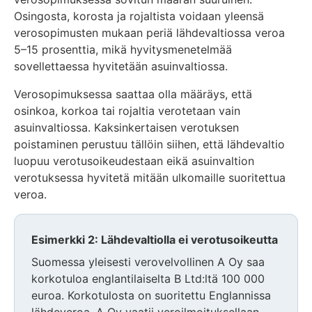
Osingosta, korosta ja rojaltista voidaan yleensä
verosopimusten mukaan periä lähdevaltiossa veroa
5–15 prosenttia, mikä hyvitysmenetelmää
sovellettaessa hyvitetään asuinvaltiossa.
Verosopimuksessa saattaa olla määräys, että
osinkoa, korkoa tai rojaltia verotetaan vain
asuinvaltiossa. Kaksinkertaisen verotuksen
poistaminen perustuu tällöin siihen, että lähdevaltio
luopuu verotusoikeudestaan eikä asuinvaltion
verotuksessa hyvitetä mitään ulkomaille suoritettua
veroa.
Esimerkki 2: Lähdevaltiolla ei verotusoikeutta
Suomessa yleisesti verovelvollinen A Oy saa
korkotuloa englantilaiselta B Ltd:ltä 100 000
euroa. Korkotulosta on suoritettu Englannissa