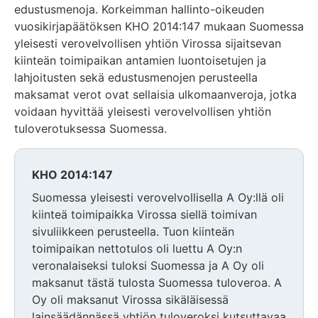
edustusmenoja. Korkeimman hallinto-oikeuden
vuosikirjapäätöksen KHO 2014:147 mukaan Suomessa
yleisesti verovelvollisen yhtiön Virossa sijaitsevan
kiinteän toimipaikan antamien luontoisetujen ja
lahjoitusten sekä edustusmenojen perusteella
maksamat verot ovat sellaisia ulkomaanveroja, jotka
voidaan hyvittää yleisesti verovelvollisen yhtiön
tuloverotuksessa Suomessa.
KHO 2014:147
Suomessa yleisesti verovelvollisella A Oy:llä oli
kiinteä toimipaikka Virossa siellä toimivan
sivuliikkeen perusteella. Tuon kiinteän
toimipaikan nettotulos oli luettu A Oy:n
veronalaiseksi tuloksi Suomessa ja A Oy oli
maksanut tästä tulosta Suomessa tuloveroa. A
Oy oli maksanut Virossa sikäläisessä
lainsäädännässä yhtiön tuloveroksi kutsuttavaa