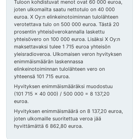
Tuloon kohdistuvat menot ovat 60 000 euroa,
joten ulkomailta saatu nettotulo on 40 000
euroa. X Oy:n elinkeinotoiminnan tulolähteen
verotettava tulo on 500 000 euroa. Tästä 20
prosentin yhteisöverokannalla laskettu
yhteisövero on 100 000 euroa. Lisäksi X Oy:n
maksettavaksi tulee 1 715 euroa yhteisön
yleisradioveroa. Ulkomaisen veron hyvityksen
enimmäismäärän laskennassa
elinkeinotoiminnan tulolähteen vero on
yhteensä 101 715 euroa.
Hyvityksen enimmäismääräksi muodostuu
(101 715 x 40 000) / 500 000 = 8 137,20
euroa.
Hyvityksen enimmäismäärä on 8 137,20 euroa,
joten ulkomaille suoritettua veroa jää
hyvittämättä 6 862,80 euroa.