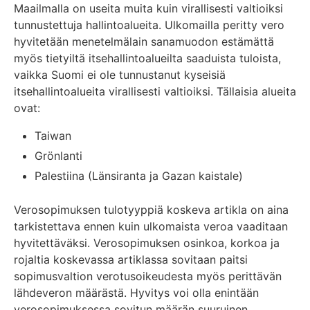
Maailmalla on useita muita kuin virallisesti valtioiksi
tunnustettuja hallintoalueita. Ulkomailla peritty vero
hyvitetään menetelmälain sanamuodon estämättä
myös tietyiltä itsehallintoalueilta saaduista tuloista,
vaikka Suomi ei ole tunnustanut kyseisiä
itsehallintoalueita virallisesti valtioiksi. Tällaisia alueita
ovat:
Taiwan
Grönlanti
Palestiina (Länsiranta ja Gazan kaistale)
Verosopimuksen tulotyyppiä koskeva artikla on aina
tarkistettava ennen kuin ulkomaista veroa vaaditaan
hyvitettäväksi. Verosopimuksen osinkoa, korkoa ja
rojaltia koskevassa artiklassa sovitaan paitsi
sopimusvaltion verotusoikeudesta myös perittävän
lähdeveron määrästä. Hyvitys voi olla enintään
verosopimuksessa sovitun määrän suuruinen.