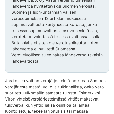
lähdeveroa. A Oy vaatii veroilmoituksellaan
lähdeveroa hyvitettäväksi Suomen veroista.
Suomen ja Ison-Britannian välisen
verosopimuksen 12 artiklan mukaisesti
sopimusvaltiosta kertyneestä korosta, jonka
toisessa sopimusvaltiossa asuva henkilö saa,
verotetaan vain tässä toisessa valtiossa. Isolla-
Britannialla ei siten ole verotusoikeutta, joten
lähdeveroa ei hyvitetä Suomessa.
Verovelvollisen tulee hakea lähdeveroa takaisin
lähdevaltiosta.
Jos toisen valtion verojärjestelmä poikkeaa Suomen
verojärjestelmästä, voi olla tulkinnallista, onko vero
suoritettu ulkomailla samasta tulosta. Esimerkiksi
Viron yhteisöverojärjestelmässä yhtiöt maksavat
tuloveroa, kun yhtiö jakaa osinkoa tai antaa
luontoisetuja, tekee lahjoituksia tai maksaa