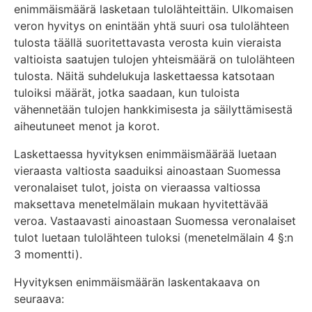
enimmäismäärä lasketaan tulolähteittäin. Ulkomaisen
veron hyvitys on enintään yhtä suuri osa tulolähteen
tulosta täällä suoritettavasta verosta kuin vieraista
valtioista saatujen tulojen yhteismäärä on tulolähteen
tulosta. Näitä suhdelukuja laskettaessa katsotaan
tuloiksi määrät, jotka saadaan, kun tuloista
vähennetään tulojen hankkimisesta ja säilyttämisestä
aiheutuneet menot ja korot.
Laskettaessa hyvityksen enimmäismäärää luetaan
vieraasta valtiosta saaduiksi ainoastaan Suomessa
veronalaiset tulot, joista on vieraassa valtiossa
maksettava menetelmälain mukaan hyvitettävää
veroa. Vastaavasti ainoastaan Suomessa veronalaiset
tulot luetaan tulolähteen tuloksi (menetelmälain 4 §:n
3 momentti).
Hyvityksen enimmäismäärän laskentakaava on
seuraava: