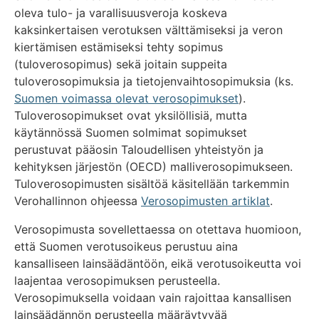
oleva tulo- ja varallisuusveroja koskeva
kaksinkertaisen verotuksen välttämiseksi ja veron
kiertämisen estämiseksi tehty sopimus
(tuloverosopimus) sekä joitain suppeita
tuloverosopimuksia ja tietojenvaihtosopimuksia (ks.
Suomen voimassa olevat verosopimukset
).
Tuloverosopimukset ovat yksilöllisiä, mutta
käytännössä Suomen solmimat sopimukset
perustuvat pääosin Taloudellisen yhteistyön ja
kehityksen järjestön (OECD) malliverosopimukseen.
Tuloverosopimusten sisältöä käsitellään tarkemmin
Verohallinnon ohjeessa
Verosopimusten artiklat
.
Verosopimusta sovellettaessa on otettava huomioon,
että Suomen verotusoikeus perustuu aina
kansalliseen lainsäädäntöön, eikä verotusoikeutta voi
laajentaa verosopimuksen perusteella.
Verosopimuksella voidaan vain rajoittaa kansallisen
lainsäädännön perusteella määräytyvää