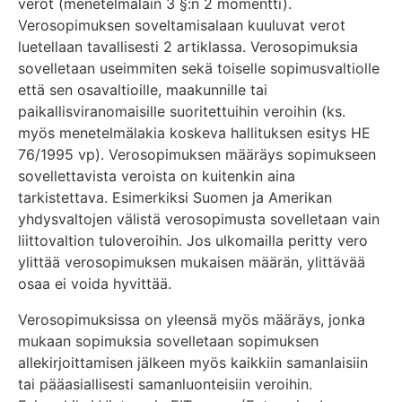
verot (menetelmälain 3 §:n 2 momentti).
Verosopimuksen soveltamisalaan kuuluvat verot
luetellaan tavallisesti 2 artiklassa. Verosopimuksia
sovelletaan useimmiten sekä toiselle sopimusvaltiolle
että sen osavaltioille, maakunnille tai
paikallisviranomaisille suoritettuihin veroihin (ks.
myös menetelmälakia koskeva hallituksen esitys HE
76/1995 vp). Verosopimuksen määräys sopimukseen
sovellettavista veroista on kuitenkin aina
tarkistettava. Esimerkiksi Suomen ja Amerikan
yhdysvaltojen välistä verosopimusta sovelletaan vain
liittovaltion tuloveroihin. Jos ulkomailla peritty vero
ylittää verosopimuksen mukaisen määrän, ylittävää
osaa ei voida hyvittää.
Verosopimuksissa on yleensä myös määräys, jonka
mukaan sopimuksia sovelletaan sopimuksen
allekirjoittamisen jälkeen myös kaikkiin samanlaisiin
tai pääasiallisesti samanluonteisiin veroihin.