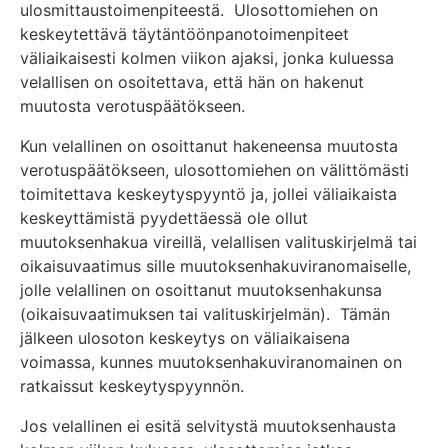
ulosmittaustoimenpiteestä. Ulosottomiehen on
keskeytettävä täytäntöönpanotoimenpiteet
väliaikaisesti kolmen viikon ajaksi, jonka kuluessa
velallisen on osoitettava, että hän on hakenut
muutosta verotuspäätökseen.
Kun velallinen on osoittanut hakeneensa muutosta
verotuspäätökseen, ulosottomiehen on välittömästi
toimitettava keskeytyspyyntö ja, jollei väliaikaista
keskeyttämistä pyydettäessä ole ollut
muutoksenhakua vireillä, velallisen valituskirjelmä tai
oikaisuvaatimus sille muutoksenhakuviranomaiselle,
jolle velallinen on osoittanut muutoksenhakunsa
(oikaisuvaatimuksen tai valituskirjelmän). Tämän
jälkeen ulosoton keskeytys on väliaikaisena
voimassa, kunnes muutoksenhakuviranomainen on
ratkaissut keskeytyspyynnön.
Jos velallinen ei esitä selvitystä muutoksenhausta