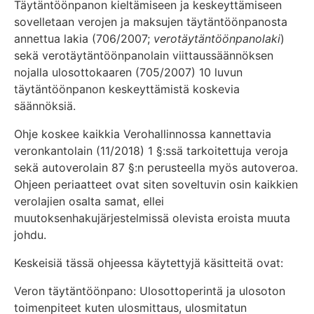
Täytäntöönpanon kieltämiseen ja keskeyttämiseen
sovelletaan verojen ja maksujen täytäntöönpanosta
annettua lakia (706/2007;
verotäytäntöönpanolaki
)
sekä verotäytäntöönpanolain viittaussäännöksen
nojalla ulosottokaaren (705/2007) 10 luvun
täytäntöönpanon keskeyttämistä koskevia
säännöksiä.
Ohje koskee kaikkia Verohallinnossa kannettavia
veronkantolain (11/2018) 1 §:ssä tarkoitettuja veroja
sekä autoverolain 87 §:n perusteella myös autoveroa.
Ohjeen periaatteet ovat siten soveltuvin osin kaikkien
verolajien osalta samat, ellei
muutoksenhakujärjestelmissä olevista eroista muuta
johdu.
Keskeisiä tässä ohjeessa käytettyjä käsitteitä ovat:
Veron täytäntöönpano: Ulosottoperintä ja ulosoton
toimenpiteet kuten ulosmittaus, ulosmitatun