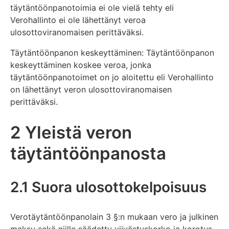
täytäntöönpanotoimia ei ole vielä tehty eli
Verohallinto ei ole lähettänyt veroa
ulosottoviranomaisen perittäväksi.
Täytäntöönpanon keskeyttäminen: Täytäntöönpanon
keskeyttäminen koskee veroa, jonka
täytäntöönpanotoimet on jo aloitettu eli Verohallinto
on lähettänyt veron ulosottoviranomaisen
perittäväksi.
2 Yleistä veron
täytäntöönpanosta
2.1 Suora ulosottokelpoisuus
Verotäytäntöönpanolain 3 §:n mukaan vero ja julkinen
maksu sekä niille säädetty viivästyskorko ja korotus