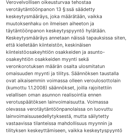
Verovelvollisen oikeusturvaa tehostaa
verotäytäntöönpanon 13 §:ssä säädetty
keskeytysmääräys, joka määrätään, vaikka
muutoksenhaku on ilmeisen aiheeton ja
täytäntöönpanon keskeytyspyyntö hylätään.
Keskeytysmääräys annetaan näissä tapauksissa siten,
että kielletään kiinteistön, keskinäisen
kiinteistöosakeyhtiön osakkeiden ja asunto-
osakeyhtiön osakkeiden myynti sekä
veronkorotuksen määrän osalta ulosmitatun
omaisuuden myynti ja tilitys. Säännöksen taustalla
ovat aikaisemmin voimassa olleen veroulosottolain
(kumottu 1.1.2008) säännökset, joilla rajoitettiin
velallisen oman asunnon realisointia ennen
verotuspäätöksen lainvoimaisuutta. Voimassa
olevassa verotäytäntöönpanolaissa on luovuttu
lainvoimaisuusedellytyksestä, mutta säilytetty
vastaavissa tilanteissa mahdollisuus myynnin ja
tilityksen keskeyttämiseen, vaikka keskeytyspyyntö