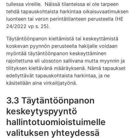
tullessa vireille. Näissä tilanteissa ei ole tarpeen
tehdä tapauskohtaista harkintaa oikaisuvaatimuksen
luonteen tai veron perintätilanteen perusteella (HE
24/2022 vp s. 25).
Täytäntöönpanon kieltämistä tai keskeyttämistä
koskevan pyynnön perusteella hakijalle voidaan
myöntää täytäntöönpanon keskeyttäminen
rajoitettuna eli ulosoton sallivana mutta myynnin ja
tilityksen kieltävänä määräyksenä. Nämä tapaukset
edellyttävät tapauskohtaista harkintaa, ja ne
käsitellään aina virkailijatyönä.
3.3 Täytäntöönpanon
keskeytyspyyntö
hallintotuomioistuimelle
valituksen yhteydessä