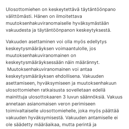
Ulosottomiehen on keskeytettävä täytäntöönpano
välittömästi. Hänen on ilmoitettava
muutoksenhakuviranomaiselle hyväksymästään
vakuudesta ja täytäntöönpanon keskeytyksestä.
Vakuuden asettaminen voi olla myös edellytys
keskeytysmääräyksen voimaantulolle, jos
muutoksenhakuviranomainen on
keskeytysmääräyksessään näin määrännyt.
Muutoksenhakuviranomainen voi antaa
keskeytysmääräyksen ehdollisena. Vakuuden
asettamiseen, hyväksymiseen ja muutoksenhakuun
ulosottomiehen ratkaisusta sovelletaan edellä
mainittuja ulosottokaaren 3 luvun säännöksiä. Vakuus
annetaan asianomaisen veron perimiseen
toimivaltaiselle ulosottomiehelle, joka myös päättää
vakuuden hyväksymisestä. Vakuuden antamiselle ei
ole säädetty määräaikaa, mutta perintä ja