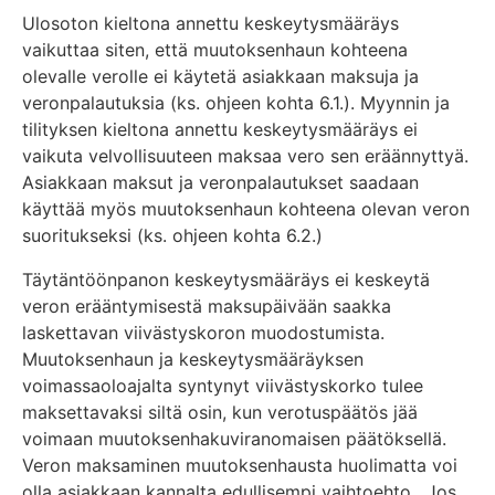
Ulosoton kieltona annettu keskeytysmääräys
vaikuttaa siten, että muutoksenhaun kohteena
olevalle verolle ei käytetä asiakkaan maksuja ja
veronpalautuksia (ks. ohjeen kohta 6.1.). Myynnin ja
tilityksen kieltona annettu keskeytysmääräys ei
vaikuta velvollisuuteen maksaa vero sen eräännyttyä.
Asiakkaan maksut ja veronpalautukset saadaan
käyttää myös muutoksenhaun kohteena olevan veron
suoritukseksi (ks. ohjeen kohta 6.2.)
Täytäntöönpanon keskeytysmääräys ei keskeytä
veron erääntymisestä maksupäivään saakka
laskettavan viivästyskoron muodostumista.
Muutoksenhaun ja keskeytysmääräyksen
voimassaoloajalta syntynyt viivästyskorko tulee
maksettavaksi siltä osin, kun verotuspäätös jää
voimaan muutoksenhakuviranomaisen päätöksellä.
Veron maksaminen muutoksenhausta huolimatta voi
olla asiakkaan kannalta edullisempi vaihtoehto. Jos