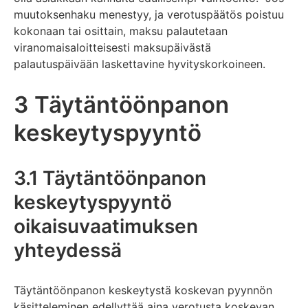
muutoksenhaku menestyy, ja verotuspäätös poistuu
kokonaan tai osittain, maksu palautetaan
viranomaisaloitteisesti maksupäivästä
palautuspäivään laskettavine hyvityskorkoineen.
3 Täytäntöönpanon
keskeytyspyyntö
3.1 Täytäntöönpanon
keskeytyspyyntö
oikaisuvaatimuksen
yhteydessä
Täytäntöönpanon keskeytystä koskevan pyynnön
käsitteleminen edellyttää aina verotusta koskevan