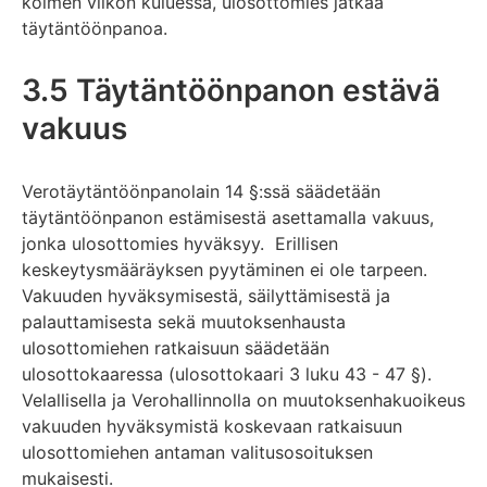
kolmen viikon kuluessa, ulosottomies jatkaa
täytäntöönpanoa.
3.5 Täytäntöönpanon estävä
vakuus
Verotäytäntöönpanolain 14 §:ssä säädetään
täytäntöönpanon estämisestä asettamalla vakuus,
jonka ulosottomies hyväksyy. Erillisen
keskeytysmääräyksen pyytäminen ei ole tarpeen.
Vakuuden hyväksymisestä, säilyttämisestä ja
palauttamisesta sekä muutoksenhausta
ulosottomiehen ratkaisuun säädetään
ulosottokaaressa (ulosottokaari 3 luku 43 - 47 §).
Velallisella ja Verohallinnolla on muutoksenhakuoikeus
vakuuden hyväksymistä koskevaan ratkaisuun
ulosottomiehen antaman valitusosoituksen
mukaisesti.