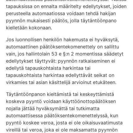
tapauksissa on ennalta määritelty edellytykset, joiden
perusteella automaatiossa voidaan tehdä hakijan
pyynnön mukaisesti päätös, jolla täytäntöönpano
kielletään kokonaan.
Jos luonnollisen henkilön hakemusta ei hyväksytä,
automaattinen päätöksentekomenettely on sallittu
vain, jos hallintolain 53 e §:n 2 momentissa säädetyt
edellytykset täyttyvät: pyynnön ratkaiseminen ei
edellytä tapauskohtaista harkintaa tai
tapauskohtaista harkintaa edellyttävät seikat on
virkamies tai asian käsittelijä arvioinut etukäteen.
Täytäntöönpanon kieltämistä tai keskeyttämistä
koskeva pyyntö voidaan käyttöönottopäätöksen
nojalla jättää hyväksymättä tai tutkimatta
automaattisessa päätöksentekomenettelyssä, kun
pyyntö koskee veroa, josta ei ole oikaisuvaatimusta
vireillä tai veroa, joka ei ole maksamatta pyynnön