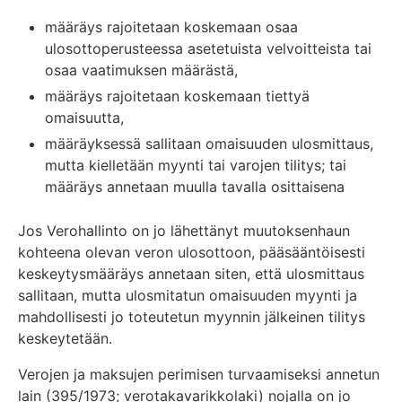
määräys rajoitetaan koskemaan osaa
ulosottoperusteessa asetetuista velvoitteista tai
osaa vaatimuksen määrästä,
määräys rajoitetaan koskemaan tiettyä
omaisuutta,
määräyksessä sallitaan omaisuuden ulosmittaus,
mutta kielletään myynti tai varojen tilitys; tai
määräys annetaan muulla tavalla osittaisena
Jos Verohallinto on jo lähettänyt muutoksenhaun
kohteena olevan veron ulosottoon, pääsääntöisesti
keskeytysmääräys annetaan siten, että ulosmittaus
sallitaan, mutta ulosmitatun omaisuuden myynti ja
mahdollisesti jo toteutetun myynnin jälkeinen tilitys
keskeytetään.
Verojen ja maksujen perimisen turvaamiseksi annetun
lain (395/1973; verotakavarikkolaki) nojalla on jo