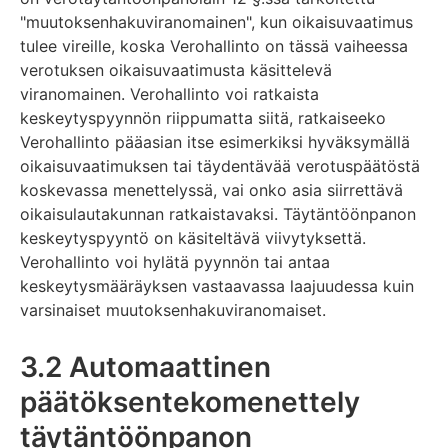
"muutoksenhakuviranomainen", kun oikaisuvaatimus
tulee vireille, koska Verohallinto on tässä vaiheessa
verotuksen oikaisuvaatimusta käsittelevä
viranomainen. Verohallinto voi ratkaista
keskeytyspyynnön riippumatta siitä, ratkaiseeko
Verohallinto pääasian itse esimerkiksi hyväksymällä
oikaisuvaatimuksen tai täydentävää verotuspäätöstä
koskevassa menettelyssä, vai onko asia siirrettävä
oikaisulautakunnan ratkaistavaksi. Täytäntöönpanon
keskeytyspyyntö on käsiteltävä viivytyksettä.
Verohallinto voi hylätä pyynnön tai antaa
keskeytysmääräyksen vastaavassa laajuudessa kuin
varsinaiset muutoksenhakuviranomaiset.
3.2 Automaattinen
päätöksentekomenettely
täytäntöönpanon