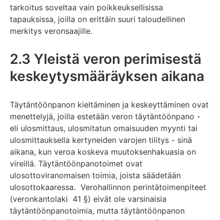
tarkoitus soveltaa vain poikkeuksellisissa
tapauksissa, joilla on erittäin suuri taloudellinen
merkitys veronsaajille.
2.3 Yleistä veron perimisestä
keskeytysmääräyksen aikana
Täytäntöönpanon kieltäminen ja keskeyttäminen ovat
menettelyjä, joilla estetään veron täytäntöönpano -
eli ulosmittaus, ulosmitatun omaisuuden myynti tai
ulosmittauksella kertyneiden varojen tilitys - sinä
aikana, kun veroa koskeva muutoksenhakuasia on
vireillä. Täytäntöönpanotoimet ovat
ulosottoviranomaisen toimia, joista säädetään
ulosottokaaressa. Verohallinnon perintätoimenpiteet
(veronkantolaki 41 §) eivät ole varsinaisia
täytäntöönpanotoimia, mutta täytäntöönpanon