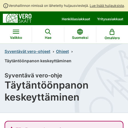
Verohallinnon nimissä on lähetetty huijausviestejä.
Lue lisää huijauksista
.
Siirry
Siirry
Henkilöasiakkaat
Yritysasiakkaat
suoraan
koko
sisältöön
sivuston
hakuun
Valikko
Hae
Suomeksi
OmaVero
Syventävät vero-ohjeet
Ohjeet
Täytäntöönpanon keskeyttäminen
Syventävä vero-ohje
Täytäntöönpanon
keskeyttäminen