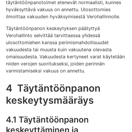
täytäntöönpanotoimet etenevät normaalisti, kunnes
hyväksyttävä vakuus on annettu. Ulosottomies
ilmoittaa vakuuden hyväksymisestä Verohallinnolle.
Täytäntöönpanon keskeytyksen päätyttyä
Verohallinto selvittää tarvittaessa yhdessä
ulosottomiehen kanssa perimismahdollisuudet
vakuudesta tai muusta kuin vakuutena olevasta
omaisuudesta. Vakuudesta kertyneet varat käytetään
niiden verojen suoritukseksi, joiden perinnän
varmistamiseksi vakuus on annettu.
4 Täytäntöönpanon
keskeytysmääräys
4.1 Täytäntöönpanon
keskeyttäminen ja