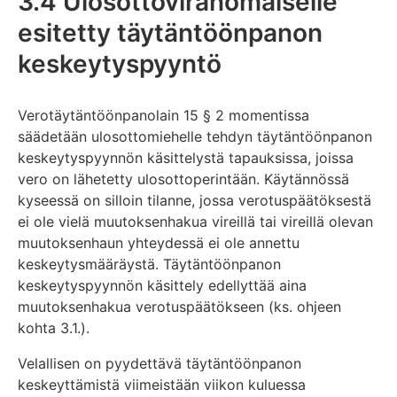
3.4 Ulosottoviranomaiselle
esitetty täytäntöönpanon
keskeytyspyyntö
Verotäytäntöönpanolain 15 § 2 momentissa
säädetään ulosottomiehelle tehdyn täytäntöönpanon
keskeytyspyynnön käsittelystä tapauksissa, joissa
vero on lähetetty ulosottoperintään. Käytännössä
kyseessä on silloin tilanne, jossa verotuspäätöksestä
ei ole vielä muutoksenhakua vireillä tai vireillä olevan
muutoksenhaun yhteydessä ei ole annettu
keskeytysmääräystä. Täytäntöönpanon
keskeytyspyynnön käsittely edellyttää aina
muutoksenhakua verotuspäätökseen (ks. ohjeen
kohta 3.1.).
Velallisen on pyydettävä täytäntöönpanon
keskeyttämistä viimeistään viikon kuluessa