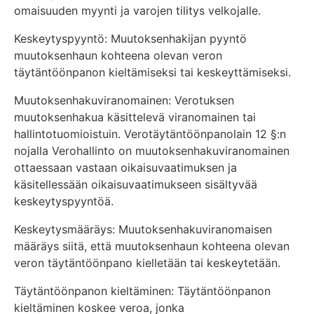
omaisuuden myynti ja varojen tilitys velkojalle.
Keskeytyspyyntö: Muutoksenhakijan pyyntö
muutoksenhaun kohteena olevan veron
täytäntöönpanon kieltämiseksi tai keskeyttämiseksi.
Muutoksenhakuviranomainen: Verotuksen
muutoksenhakua käsittelevä viranomainen tai
hallintotuomioistuin. Verotäytäntöönpanolain 12 §:n
nojalla Verohallinto on muutoksenhakuviranomainen
ottaessaan vastaan oikaisuvaatimuksen ja
käsitellessään oikaisuvaatimukseen sisältyvää
keskeytyspyyntöä.
Keskeytysmääräys: Muutoksenhakuviranomaisen
määräys siitä, että muutoksenhaun kohteena olevan
veron täytäntöönpano kielletään tai keskeytetään.
Täytäntöönpanon kieltäminen: Täytäntöönpanon
kieltäminen koskee veroa, jonka