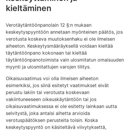
kieltäminen
Verotäytäntöönpanolain 12 §:n mukaan
keskeytyspyyntöön annetaan myönteinen päätös, jos
verotusta koskeva muutoksenhaku ei ole ilmeisen
aiheeton. Keskeytysmääräyksellä voidaan kieltää
täytäntöönpano kokonaan tai kieltää
täytäntöönpanotoimista vain ulosmitatun omaisuuden
myynti ja ulosmitattujen varojen tilitys.
Oikaisuvaatimus voi olla ilmeisen aiheeton
esimerkiksi, jos siinä esitetyt vaatimukset eivät
perustu lakiin tai verotusta koskevaan
vakiintuneeseen oikeuskäytäntöön tai jos
oikaisuvaatimuksessa ei ole esitetty lainkaan uutta
selvitystä, joka antaisi aihetta arvioida
verotuspäätöksen perusteita toisin. Koska
keskeytyspyyntö on käsiteltävä viivytyksettä,