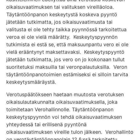
oikaisuvaatimuksen tai valituksen vireilläoloa.
Täytäntöönpanon keskeytystä koskeva pyyntö
jätetään tutkimatta, jos oikaisuvaatimusta tai
valitusta ei ole tehty taikka pyynnössä tarkoitettua
veroa ei ole vielä määrätty. Keskeytyspyynnön
tutkimista ei estä se, että maksuunpantu vero ei ole
vielä erääntynyt maksettavaksi. Keskeytyspyyntö
jätetään tutkimatta, jos vero on jo kokonaan tullut
suoritetuksi maksuilla tai veronpalautuksilla. Veron
täytäntöönpanotoimien estämiseksi ei silloin tarvita
keskeytysmääräystä.
Verotuspäätökseen haetaan muutosta verotuksen
oikaisulautakunnalta oikaisuvaatimuksella, joka
toimitetaan Verohallinnolle. Täytäntöönpanon
keskeytyspyynnön voi tehdä oikaisuvaatimuksen
yhteydessä tai erillisenä pyyntönä
oikaisuvaatimuksen vireille tulon jälkeen. Verohallinto
on verotäytäntöönpanolain 12 §:ssä tarkoitettu