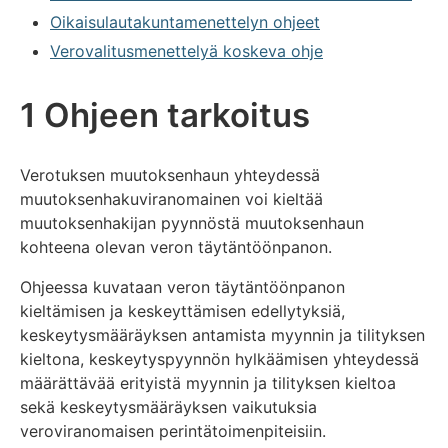
Oikaisulautakuntamenettelyn ohjeet
Verovalitusmenettelyä koskeva ohje
1 Ohjeen tarkoitus
Verotuksen muutoksenhaun yhteydessä
muutoksenhakuviranomainen voi kieltää
muutoksenhakijan pyynnöstä muutoksenhaun
kohteena olevan veron täytäntöönpanon.
Ohjeessa kuvataan veron täytäntöönpanon
kieltämisen ja keskeyttämisen edellytyksiä,
keskeytysmääräyksen antamista myynnin ja tilityksen
kieltona, keskeytyspyynnön hylkäämisen yhteydessä
määrättävää erityistä myynnin ja tilityksen kieltoa
sekä keskeytysmääräyksen vaikutuksia
veroviranomaisen perintätoimenpiteisiin.