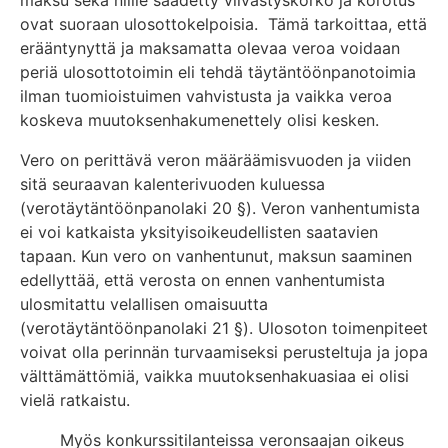
ovat suoraan ulosottokelpoisia. Tämä tarkoittaa, että
erääntynyttä ja maksamatta olevaa veroa voidaan
periä ulosottotoimin eli tehdä täytäntöönpanotoimia
ilman tuomioistuimen vahvistusta ja vaikka veroa
koskeva muutoksenhakumenettely olisi kesken.
Vero on perittävä veron määräämisvuoden ja viiden
sitä seuraavan kalenterivuoden kuluessa
(verotäytäntöönpanolaki 20 §). Veron vanhentumista
ei voi katkaista yksityisoikeudellisten saatavien
tapaan. Kun vero on vanhentunut, maksun saaminen
edellyttää, että verosta on ennen vanhentumista
ulosmitattu velallisen omaisuutta
(verotäytäntöönpanolaki 21 §). Ulosoton toimenpiteet
voivat olla perinnän turvaamiseksi perusteltuja ja jopa
välttämättömiä, vaikka muutoksenhakuasiaa ei olisi
vielä ratkaistu.
Myös konkurssitilanteissa veronsaajan oikeus