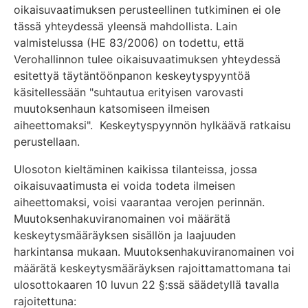
oikaisuvaatimuksen perusteellinen tutkiminen ei ole
tässä yhteydessä yleensä mahdollista. Lain
valmistelussa (HE 83/2006) on todettu, että
Verohallinnon tulee oikaisuvaatimuksen yhteydessä
esitettyä täytäntöönpanon keskeytyspyyntöä
käsitellessään "suhtautua erityisen varovasti
muutoksenhaun katsomiseen ilmeisen
aiheettomaksi". Keskeytyspyynnön hylkäävä ratkaisu
perustellaan.
Ulosoton kieltäminen kaikissa tilanteissa, jossa
oikaisuvaatimusta ei voida todeta ilmeisen
aiheettomaksi, voisi vaarantaa verojen perinnän.
Muutoksenhakuviranomainen voi määrätä
keskeytysmääräyksen sisällön ja laajuuden
harkintansa mukaan. Muutoksenhakuviranomainen voi
määrätä keskeytysmääräyksen rajoittamattomana tai
ulosottokaaren 10 luvun 22 §:ssä säädetyllä tavalla
rajoitettuna: