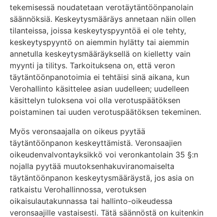
tekemisessä noudatetaan verotäytäntöönpanolain
säännöksiä. Keskeytysmääräys annetaan näin ollen
tilanteissa, joissa keskeytyspyyntöä ei ole tehty,
keskeytyspyyntö on aiemmin hylätty tai aiemmin
annetulla keskeytysmääräyksellä on kielletty vain
myynti ja tilitys. Tarkoituksena on, että veron
täytäntöönpanotoimia ei tehtäisi sinä aikana, kun
Verohallinto käsittelee asian uudelleen; uudelleen
käsittelyn tuloksena voi olla verotuspäätöksen
poistaminen tai uuden verotuspäätöksen tekeminen.
Myös veronsaajalla on oikeus pyytää
täytäntöönpanon keskeyttämistä. Veronsaajien
oikeudenvalvontayksikkö voi veronkantolain 35 §:n
nojalla pyytää muutoksenhakuviranomaiselta
täytäntöönpanon keskeytysmääräystä, jos asia on
ratkaistu Verohallinnossa, verotuksen
oikaisulautakunnassa tai hallinto-oikeudessa
veronsaajille vastaisesti. Tätä säännöstä on kuitenkin