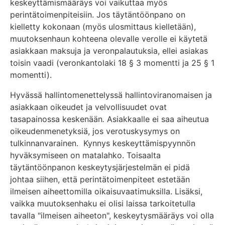
keskeyttämismääräys voi vaikuttaa myös
perintätoimenpiteisiin. Jos täytäntöönpano on
kielletty kokonaan (myös ulosmittaus kielletään),
muutoksenhaun kohteena olevalle verolle ei käytetä
asiakkaan maksuja ja veronpalautuksia, ellei asiakas
toisin vaadi (veronkantolaki 18 § 3 momentti ja 25 § 1
momentti).
Hyvässä hallintomenettelyssä hallintoviranomaisen ja
asiakkaan oikeudet ja velvollisuudet ovat
tasapainossa keskenään
.
Asiakkaalle ei saa aiheutua
oikeudenmenetyksiä, jos verotuskysymys on
tulkinnanvarainen. Kynnys keskeyttämispyynnön
hyväksymiseen on matalahko. Toisaalta
täytäntöönpanon keskeytysjärjestelmän ei pidä
johtaa siihen, että perintätoimenpiteet estetään
ilmeisen aiheettomilla oikaisuvaatimuksilla. Lisäksi,
vaikka muutoksenhaku ei olisi laissa tarkoitetulla
tavalla "ilmeisen aiheeton", keskeytysmääräys voi olla