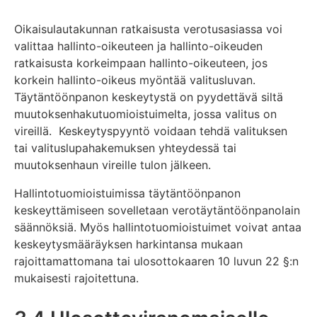
Oikaisulautakunnan ratkaisusta verotusasiassa voi
valittaa hallinto-oikeuteen ja hallinto-oikeuden
ratkaisusta korkeimpaan hallinto-oikeuteen, jos
korkein hallinto-oikeus myöntää valitusluvan.
Täytäntöönpanon keskeytystä on pyydettävä siltä
muutoksenhakutuomioistuimelta, jossa valitus on
vireillä. Keskeytyspyyntö voidaan tehdä valituksen
tai valituslupahakemuksen yhteydessä tai
muutoksenhaun vireille tulon jälkeen.
Hallintotuomioistuimissa täytäntöönpanon
keskeyttämiseen sovelletaan verotäytäntöönpanolain
säännöksiä. Myös hallintotuomioistuimet voivat antaa
keskeytysmääräyksen harkintansa mukaan
rajoittamattomana tai ulosottokaaren 10 luvun 22 §:n
mukaisesti rajoitettuna.