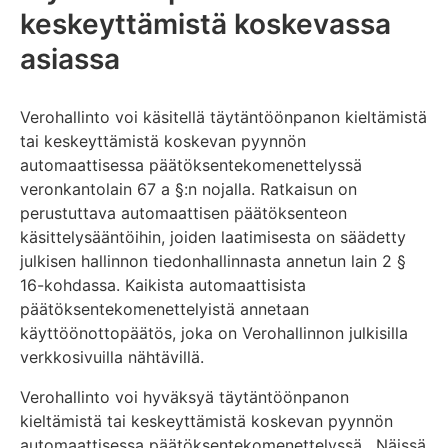
keskeyttämistä koskevassa
asiassa
Verohallinto voi käsitellä täytäntöönpanon kieltämistä
tai keskeyttämistä koskevan pyynnön
automaattisessa päätöksentekomenettelyssä
veronkantolain 67 a §:n nojalla. Ratkaisun on
perustuttava automaattisen päätöksenteon
käsittelysääntöihin, joiden laatimisesta on säädetty
julkisen hallinnon tiedonhallinnasta annetun lain 2 §
16-kohdassa. Kaikista automaattisista
päätöksentekomenettelyistä annetaan
käyttöönottopäätös, joka on Verohallinnon julkisilla
verkkosivuilla nähtävillä.
Verohallinto voi hyväksyä täytäntöönpanon
kieltämistä tai keskeyttämistä koskevan pyynnön
automaattisessa päätöksentekomenettelyssä. Näissä