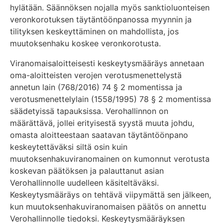
hylätään. Säännöksen nojalla myös sanktioluonteisen
veronkorotuksen täytäntöönpanossa myynnin ja
tilityksen keskeyttäminen on mahdollista, jos
muutoksenhaku koskee veronkorotusta.
Viranomaisaloitteisesti keskeytysmääräys annetaan
oma-aloitteisten verojen verotusmenettelystä
annetun lain (768/2016) 74 § 2 momentissa ja
verotusmenettelylain (1558/1995) 78 § 2 momentissa
säädetyissä tapauksissa. Verohallinnon on
määrättävä, jollei erityisestä syystä muuta johdu,
omasta aloitteestaan saatavan täytäntöönpano
keskeytettäväksi siltä osin kuin
muutoksenhakuviranomainen on kumonnut verotusta
koskevan päätöksen ja palauttanut asian
Verohallinnolle uudelleen käsiteltäväksi.
Keskeytysmääräys on tehtävä viipymättä sen jälkeen,
kun muutoksenhakuviranomaisen päätös on annettu
Verohallinnolle tiedoksi. Keskeytysmääräyksen