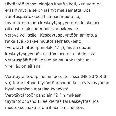
täytäntöönpanokeinojen käytön heti, kun vero on
erääntynyt ja se on jäänyt maksamatta. Jos
verotuspäätökseen haetaan muutosta,
täytäntöönpanon keskeytyspyyntö on keskeinen
oikeusturvakeino muutosta hakevalle
verovelvolliselle. Keskeytyspyyntöön annettua
ratkaisua koskee muutoksenhakukielto
(verotäytäntöönpanolaki 17 §), mutta uuden
keskeytyspyynnön esittäminen on mahdollista
verotuspäätöstä koskevan muutoksenhaun
vireilläolon aikana.
Verotäytäntöönpanolain perusteluissa (HE 83/2006
vp) korostetaan täytäntöönpanon keskeytyspyynnön
hyväksymisen matalaa kynnystä.
Verotäytäntöönpanolain 12 §:n mukaan
täytäntöönpano tulee kieltää tai keskeyttää, jos
muutoksenhaku ei ole ilmeisen aiheeton.