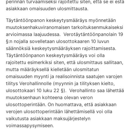
perinnän turvaamiseksi rajoitettu siten, että se ei estä
asiakkaan omaisuuden ulosmittausta.
Täytäntöönpanon keskeytysmääräys myönnetään
muutoksenhakuviranomaisen tarkoituksenmukaiseksi
arvioimassa laajuudessa. Verotäytäntöönpanolain 19
§:n nojalla sovelletaan ulosottokaaren 10 luvun
säännöksiä keskeytysmääräyksen rajoittamisesta.
Täytäntöönpanon keskeytysmääräys voi olla
rajoitettu esimerkiksi siten, että ulosmittaus sallitaan,
mutta määräyksellä kielletään ulosmitatun
omaisuuden myynti ja realisoinnista saatujen varojen
tilitys Verohallinnolle (myynnin ja tilityksen kielto,
ulosottokaari 10 luku 22 §). Verohallinto saa lähettää
muutoksenhaun kohteena olevan veron
ulosottoperintään. On huomattava, että asiakkaan
verojen ulosottoperintään lähettämisellä voi olla
vaikutusta asiakkaan maksujärjestelyn
voimassapysymiseen.