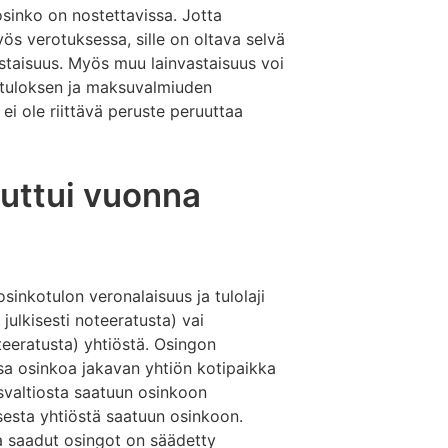
sinko on nostettavissa. Jotta
s verotuksessa, sille on oltava selvä
staisuus. Myös muu lainvastaisuus voi
n tuloksen ja maksuvalmiuden
i ole riittävä peruste peruuttaa
uttui vuonna
sinkotulon veronalaisuus ja tulolaji
 julkisesti noteeratusta) vai
teeratusta) yhtiöstä. Osingon
sa osinkoa jakavan yhtiön kotipaikka
svaltiosta saatuun osinkoon
esta yhtiöstä saatuun osinkoon.
a saadut osingot on säädetty