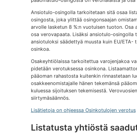
pääomatulo-osingosta on veronalaista ja osa
Ansiotulo-osingolla tarkoitetaan sitä osaa l
osingosta, joka ylittää osingonsaajan omista
arvolle lasketun 8 %:n vuotuisen tuoton. Osa 
osa verovapaata. Lisäksi ansiotulo-osingolla 
ansiotuloksi säädettyä muusta kuin EU/ETA- t
osinkoa.
Osakeyhtiölaissa tarkoitettua varojenjakoa
pidetään verotuksessa osinkona. Listaamatt
pääoman rahastosta kuitenkin rinnastetaan lu
osakkeenomistajalle hänen tekemänsä pääom
kuluessa sijoituksen tekemisestä. Verovuosie
siirtymäsäännös.
Lisätietoja on ohjeessa Osinkotulojen verotus
Listatusta yhtiöstä saadu