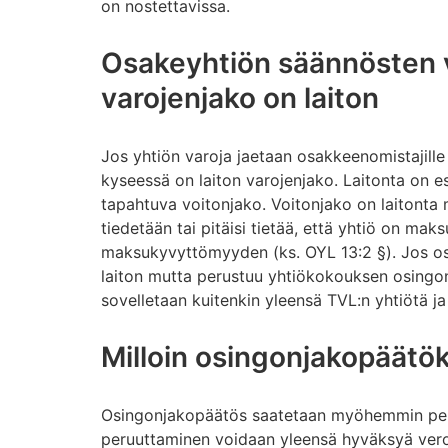
on nostettavissa.
Osakeyhtiön säännösten 
varojenjako on laiton
Jos yhtiön varoja jaetaan osakkeenomistajille
kyseessä on laiton varojenjako. Laitonta on es
tapahtuva voitonjako. Voitonjako on laitonta m
tiedetään tai pitäisi tietää, että yhtiö on mak
maksukyvyttömyyden (ks. OYL 13:2 §). Jos osi
laiton mutta perustuu yhtiökokouksen osing
sovelletaan kuitenkin yleensä TVL:n yhtiötä j
Milloin osingonjakopäätö
Osingonjakopäätös saatetaan myöhemmin per
peruuttaminen voidaan yleensä hyväksyä verot