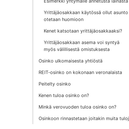
Esimerkki yhtymälle annetusta lainasta
Yrittäjäosakkaan käytössä ollut asunto
otetaan huomioon
Kenet katsotaan yrittäjäosakkaaksi?
Yrittäjäosakkaan asema voi syntyä
myös välillisestä omistuksesta
Osinko ulkomaisesta yhtiöstä
REIT-osinko on kokonaan veronalaista
Peitelty osinko
Kenen tuloa osinko on?
Minkä verovuoden tuloa osinko on?
Osinkoon rinnastetaan joitakin muita tulo