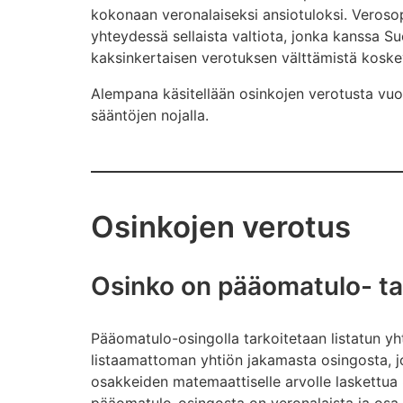
kokonaan veronalaiseksi ansiotuloksi. Verosop
yhteydessä sellaista valtiota, jonka kanssa S
kaksinkertaisen verotuksen välttämistä kosk
Alempana käsitellään osinkojen verotusta vu
sääntöjen nojalla.
Osinkojen verotus
Osinko on pääomatulo- ta
Pääomatulo-osingolla tarkoitetaan listatun yh
listaamattoman yhtiön jakamasta osingosta, j
osakkeiden matemaattiselle arvolle laskettua 