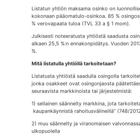
Listatun yhtiön maksama osinko on luonnollisel
kokonaan pääomatulo-osinkoa. 85 % osingost
% verovapaata tuloa (TVL 33 a § 1 mom).
Julkisesti noteeratusta yhtiöstä saadusta os
alkaen 25,5 %:n ennakonpidätys. Vuoden 2013
%.
Mitä listatulla yhtiöllä tarkoitetaan?
Listatusta yhtiöstä saadulla osingolla tarkoite
jonka osakkeet ovat osingonjaosta päätettäe
seuraavista markkinoista tai järjestelmistä:
1) sellainen säännelty markkina, jota tarkoite
kaupankäynnistä rahoitusvälineillä” (748/201
2) muu säännelty ja viranomaisen valvonnass
ulkopuolella