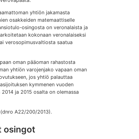
 verovapaata.
istaamattoman yhtiön jakamasta
mien osakkeiden matemaattiselle
ansiotulo-osingosta on veronalaista ja
tarkoitetaan kokonaan veronalaiseksi
ai verosopimusvaltiosta saatua
 vapaan oman pääoman rahastosta
oman yhtiön varojenjako vapaan oman
ovutukseen, jos yhtiö palauttaa
asijoituksen kymmenen vuoden
n 2014 ja 2015 osalta on olemassa
(dnro A22/200/2013).
t osingot