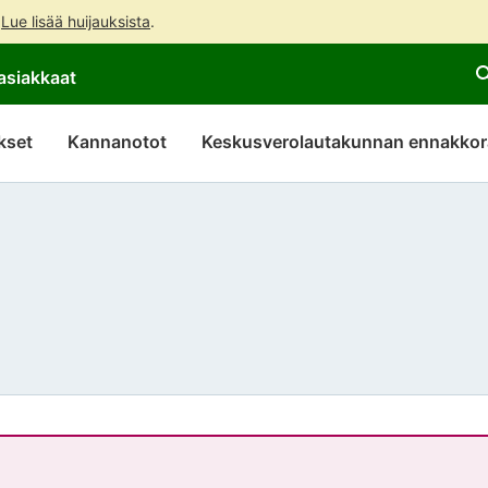
.
Lue lisää huijauksista
.
Siirry
Siirry
asiakkaat
suoraan
koko
sisältöön
sivuston
hakuun
kset
Kannanotot
Keskusverolautakunnan ennakkor