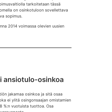
imusvaltiolla tarkoitetaan tässä
uomella on osinkotuloon sovellettava
eva sopimus.
onna 2014 voimassa olevien uusien
i ansiotulo-osinkoa
tiön jakamaa osinkoa ja sitä osaa
oka ei ylitä osingonsaajan omistamien
8 %:n vuotuista tuottoa. Osa