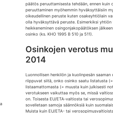
päätös peruuttamisesta tehdään, ennen kuin o
peruuttaminen myöhemmin hyväksyttäisiin myö
oikeudellinen peruste kuten osakeyhtiölain va
olla hyväksyttävä peruste. Esimerkiksi yhtiö
heikkeneminen osingonjakopäätöksen jälkeen e
osinko (ks. KHO 1995 B 510 ja 511).
Osinkojen verotus mu
2014
Luonnollisen henkilön ja kuolinpesän saaman o
riippuvat siitä, onko osinko saatu listatusta (=
listaamattomasta (= muusta kuin julkisesti no
verotukseen vaikuttaa myös se, missä valtios
on. Toisesta EU/ETA-valtiosta tai verosopimu
ja
sovelletaan samoja säännöksiä kuin suomalais
Muista kuin EU/ETA- tai verosopimusvaltioist