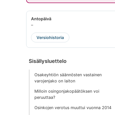
Antopäivä
Tietoa
–
ei
saatavilla
Versiohistoria
Sisällysluettelo
Siirry
Osakeyhtiön säännösten vastainen
suoraan
varojenjako on laiton
sisältöön
Milloin osingonjakopäätöksen voi
peruuttaa?
Osinkojen verotus muuttui vuonna 2014