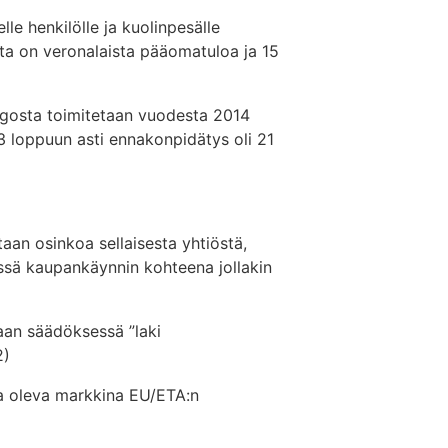
le henkilölle ja kuolinpesälle
a on veronalaista pääomatuloa ja 15
ingosta toimitetaan vuodesta 2014
 loppuun asti ennakonpidätys oli 21
taan osinkoa sellaisesta yhtiöstä,
ssä kaupankäynnin kohteena jollakin
taan säädöksessä ”laki
2)
a oleva markkina EU/ETA:n