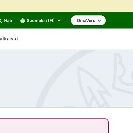
Hae
Suomeksi (FI)
OmaVero
atkaisut