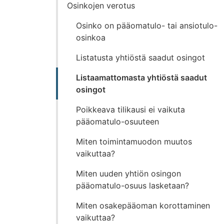
Osinkojen verotus
Osinko on pääomatulo- tai ansiotulo-
osinkoa
Listatusta yhtiöstä saadut osingot
Listaamattomasta yhtiöstä saadut
osingot
Poikkeava tilikausi ei vaikuta
pääomatulo-osuuteen
Miten toimintamuodon muutos
vaikuttaa?
Miten uuden yhtiön osingon
pääomatulo-osuus lasketaan?
Miten osakepääoman korottaminen
vaikuttaa?