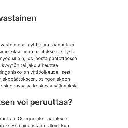
vastainen
 vastoin osakeyhtiölain säännöksiä,
imerkiksi ilman hallituksen esitystä
yös silloin, jos jaosta päätettäessä
sukyvytön tai jako aiheuttaa
ngonjako on yhtiöoikeudellisesti
onjakopäätökseen, osingonjakoon
a osingonsaajaa koskevia säännöksiä.
ksen voi peruuttaa?
uuttaa. Osingonjakopäätöksen
uksessa ainoastaan silloin, kun