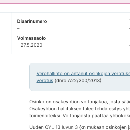
Diaarinumero
Tietoa
–
ei
Voimassaolo
saatavilla
- 27.5.2020
Verohallinto on antanut osinkojen verotuk
verotus
(dnro A22/200/2013)
Osinko on osakeyhtiön voitonjakoa, josta sää
Osakeyhtiön hallituksen tulee tehdä esitys yht
toimenpiteiksi. Voitonjaosta päättää yhtiökok
Uuden OYL 13 luvun 3 §:n mukaan osinkojen j