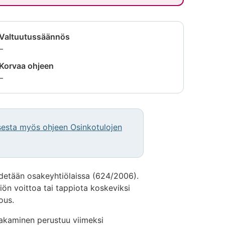
Valtuutussäännös
Tietoa
–
ei
Korvaa ohjeen
saatavilla
Tietoa
–
ei
saatavilla
sesta myös ohjeen Osinkotulojen
detään osakeyhtiölaissa (624/2006).
iön voittoa tai tappiota koskeviksi
ous.
akaminen perustuu viimeksi