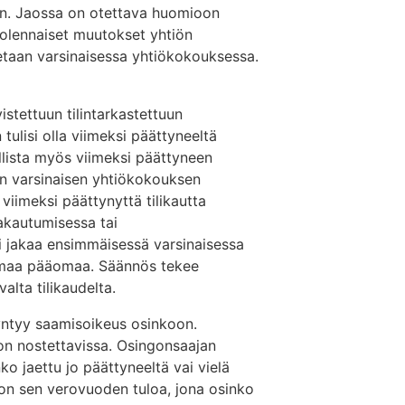
een. Jaossa on otettava huomioon
 olennaiset muutokset yhtiön
tetaan varsinaisessa yhtiökokouksessa.
istettuun tilintarkastettuun
 tulisi olla viimeksi päättyneeltä
llista myös viimeksi päättyneen
än varsinaisen yhtiökokouksen
 viimeksi päättynyttä tilikautta
jakautumisessa tai
i jakaa ensimmäisessä varsinaisessa
omaa pääomaa. Säännös tekee
lta tilikaudelta.
yntyy saamisoikeus osinkoon.
on nostettavissa. Osingonsaajan
ko jaettu jo päättyneeltä vai vielä
 on sen verovuoden tuloa, jona osinko