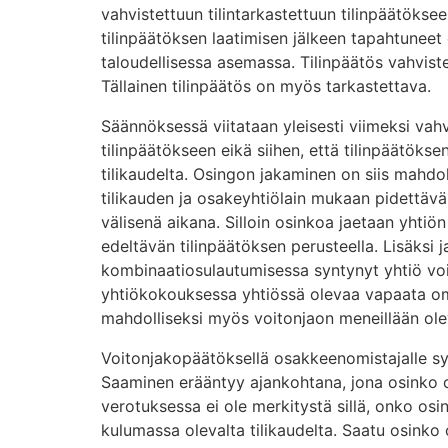
vahvistettuun tilintarkastettuun tilinpäätöks
tilinpäätöksen laatimisen jälkeen tapahtuneet
taloudellisessa asemassa. Tilinpäätös vahvis
Tällainen tilinpäätös on myös tarkastettava.
Säännöksessä viitataan yleisesti viimeksi vahv
tilinpäätökseen eikä siihen, että tilinpäätöksen
tilikaudelta. Osingon jakaminen on siis mahdo
tilikauden ja osakeyhtiölain mukaan pidettäv
välisenä aikana. Silloin osinkoa jaetaan yhtiön
edeltävän tilinpäätöksen perusteella. Lisäksi 
kombinaatiosulautumisessa syntynyt yhtiö vo
yhtiökokouksessa yhtiössä olevaa vapaata 
mahdolliseksi myös voitonjaon meneillään oleva
Voitonjakopäätöksellä osakkeenomistajalle s
Saaminen erääntyy ajankohtana, jona osinko 
verotuksessa ei ole merkitystä sillä, onko osin
kulumassa olevalta tilikaudelta. Saatu osinko