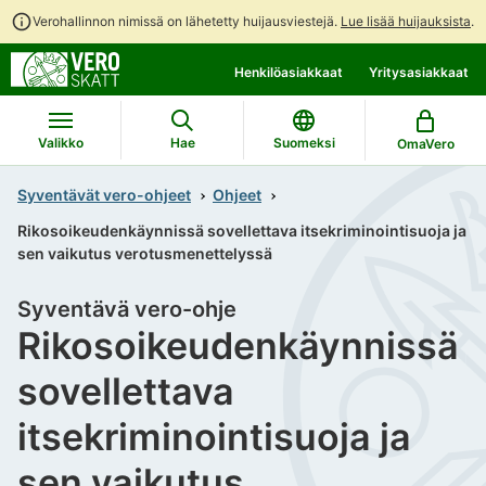
Verohallinnon nimissä on lähetetty huijausviestejä.
Lue lisää huijauksista
.
Siirry
Siirry
Henkilöasiakkaat
Yritysasiakkaat
suoraan
koko
sisältöön
sivuston
hakuun
Valikko
Hae
Suomeksi
OmaVero
Syventävät vero-ohjeet
Ohjeet
Rikosoikeudenkäynnissä sovellettava itsekriminointisuoja ja
sen vaikutus verotusmenettelyssä
Syventävä vero-ohje
Rikosoikeudenkäynnissä
sovellettava
itsekriminointisuoja ja
sen vaikutus