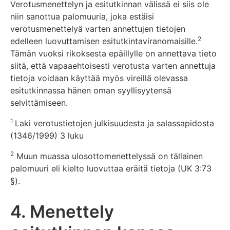
Verotusmenettelyn ja esitutkinnan välissä ei siis ole
niin sanottua palomuuria, joka estäisi
verotusmenettelyä varten annettujen tietojen
2
edelleen luovuttamisen esitutkintaviranomaisille.
Tämän vuoksi rikoksesta epäillylle on annettava tieto
siitä, että vapaaehtoisesti verotusta varten annettuja
tietoja voidaan käyttää myös vireillä olevassa
esitutkinnassa hänen oman syyllisyytensä
selvittämiseen.
1
Laki verotustietojen julkisuudesta ja salassapidosta
(1346/1999) 3 luku
2
Muun muassa ulosottomenettelyssä on tällainen
palomuuri eli kielto luovuttaa eräitä tietoja (UK 3:73
§).
4. Menettely