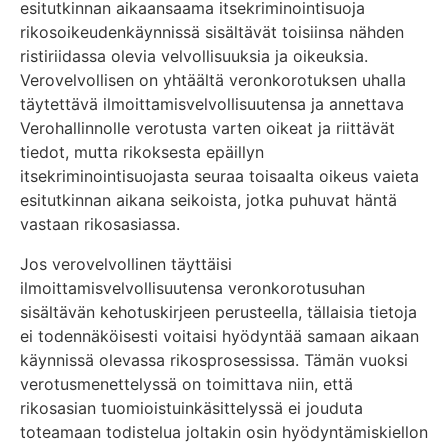
esitutkinnan aikaansaama itsekriminointisuoja
rikosoikeudenkäynnissä sisältävät toisiinsa nähden
ristiriidassa olevia velvollisuuksia ja oikeuksia.
Verovelvollisen on yhtäältä veronkorotuksen uhalla
täytettävä ilmoittamisvelvollisuutensa ja annettava
Verohallinnolle verotusta varten oikeat ja riittävät
tiedot, mutta rikoksesta epäillyn
itsekriminointisuojasta seuraa toisaalta oikeus vaieta
esitutkinnan aikana seikoista, jotka puhuvat häntä
vastaan rikosasiassa.
Jos verovelvollinen täyttäisi
ilmoittamisvelvollisuutensa veronkorotusuhan
sisältävän kehotuskirjeen perusteella, tällaisia tietoja
ei todennäköisesti voitaisi hyödyntää samaan aikaan
käynnissä olevassa rikosprosessissa. Tämän vuoksi
verotusmenettelyssä on toimittava niin, että
rikosasian tuomioistuinkäsittelyssä ei jouduta
toteamaan todistelua joltakin osin hyödyntämiskiellon