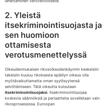
lähettäminen verovelvolliselle.
2. Yleistä
itsekriminointisuojasta ja
sen huomioon
ottamisesta
verotusmenettelyssä
Oikeudenmukaisen rikosoikeudenkäynnin keskeisiin
takeisiin kuuluu rikoksesta epäillyn oikeus olla
myötävaikuttamatta oman syyllisyytensä
selvittämiseen. Tätä oikeutta kutsutaan
itsekriminointisuojaksi
. Itsekriminointisuojaa
koskevia säännöksiä ja periaatteita sovelletaan vain
rikosprosessissa. Euroopan