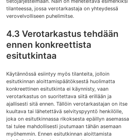
tietojärjestelmään. Näin on meneteltävä esimerkiksi
tilanteessa, jossa verotarkastaja on yhteydessä
verovelvolliseen puhelimitse.
4.3 Verotarkastus tehdään
ennen konkreettista
esitutkintaa
Käytännössä esiintyy myös tilanteita, jolloin
esitutkinnan aloittamispäätöksestä huolimatta
konkreettinen esitutkinta ei käynnisty, vaan
verotarkastus on suoritettava siitä erillään ja
ajallisesti sitä ennen. Tällöin verotarkastajan on itse
kuultava tai lähetettävä selvityspyyntö henkilölle,
joka on esitutkinnassa rikoksesta epäillyn asemassa
tai tulee mahdollisesti joutumaan tähän asemaan
myöhemmin. Ennen esitutkinnan aloittamista