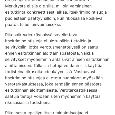
Merkitystä ei siis ole sillä, milloin varsinainen
esitutkinta konkreettisesti alkaa. Itsekriminointisuoja
puolestaan päättyy silloin, kun rikosasiaa koskeva
päätös tulee lainvoimaiseksi.
Rikosoikeudenkäynnissä sovellettava
itsekriminointisuoja ei ulotu niihin tietoihin ja
selvityksiin, jotka verotusmenettelyssä on saatu
ennen esitutkinnan aloittamispäätöstä, vaikka
selvitykset myöhemmin antaisivat aiheen esitutkinnan
aloittamiseen. Tällaisia tietoja voidaan siis käyttää
todisteina rikosoikeudenkäynnissä. Vastaavasti
itsekriminointisuojaa ei oteta huomioon myöskään
verotarkastuksessa, joka tehdään ennen päätöstä
esitutkinnan aloittamisesta. Verotarkastuksessa
saatuja tietoja voidaan siten myöhemmin käyttää
rikosasiassa todisteena.
Rikoksesta epäillyn itsekriminointisuojaa ei