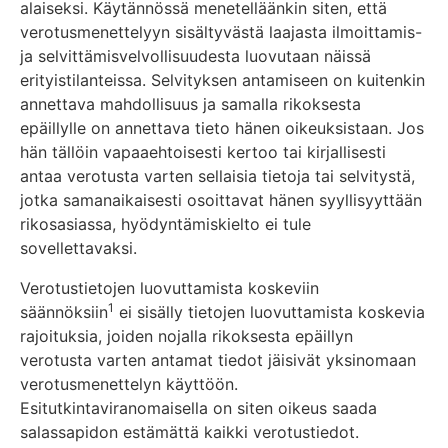
alaiseksi. Käytännössä menetelläänkin siten, että
verotusmenettelyyn sisältyvästä laajasta ilmoittamis-
ja selvittämisvelvollisuudesta luovutaan näissä
erityistilanteissa. Selvityksen antamiseen on kuitenkin
annettava mahdollisuus ja samalla rikoksesta
epäillylle on annettava tieto hänen oikeuksistaan. Jos
hän tällöin vapaaehtoisesti kertoo tai kirjallisesti
antaa verotusta varten sellaisia tietoja tai selvitystä,
jotka samanaikaisesti osoittavat hänen syyllisyyttään
rikosasiassa, hyödyntämiskielto ei tule
sovellettavaksi.
Verotustietojen luovuttamista koskeviin
1
säännöksiin
ei sisälly tietojen luovuttamista koskevia
rajoituksia, joiden nojalla rikoksesta epäillyn
verotusta varten antamat tiedot jäisivät yksinomaan
verotusmenettelyn käyttöön.
Esitutkintaviranomaisella on siten oikeus saada
salassapidon estämättä kaikki verotustiedot.