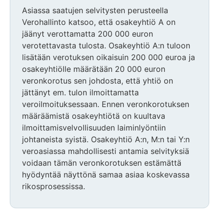
Asiassa saatujen selvitysten perusteella
Verohallinto katsoo, että osakeyhtiö A on
jäänyt verottamatta 200 000 euron
verotettavasta tulosta. Osakeyhtiö A:n tuloon
lisätään verotuksen oikaisuin 200 000 euroa ja
osakeyhtiölle määrätään 20 000 euron
veronkorotus sen johdosta, että yhtiö on
jättänyt em. tulon ilmoittamatta
veroilmoituksessaan. Ennen veronkorotuksen
määräämistä osakeyhtiötä on kuultava
ilmoittamisvelvollisuuden laiminlyöntiin
johtaneista syistä. Osakeyhtiö A:n, M:n tai Y:n
veroasiassa mahdollisesti antamia selvityksiä
voidaan tämän veronkorotuksen estämättä
hyödyntää näyttönä samaa asiaa koskevassa
rikosprosessissa.