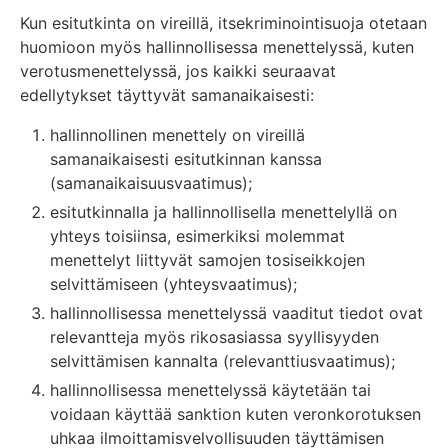
Kun esitutkinta on vireillä, itsekriminointisuoja otetaan
huomioon myös hallinnollisessa menettelyssä, kuten
verotusmenettelyssä, jos kaikki seuraavat
edellytykset täyttyvät samanaikaisesti:
hallinnollinen menettely on vireillä
samanaikaisesti esitutkinnan kanssa
(samanaikaisuusvaatimus);
esitutkinnalla ja hallinnollisella menettelyllä on
yhteys toisiinsa, esimerkiksi molemmat
menettelyt liittyvät samojen tosiseikkojen
selvittämiseen (yhteysvaatimus);
hallinnollisessa menettelyssä vaaditut tiedot ovat
relevantteja myös rikosasiassa syyllisyyden
selvittämisen kannalta (relevanttiusvaatimus);
hallinnollisessa menettelyssä käytetään tai
voidaan käyttää sanktion kuten veronkorotuksen
uhkaa ilmoittamisvelvollisuuden täyttämisen