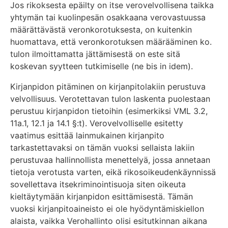
Jos rikoksesta epäilty on itse verovelvollisena taikka
yhtymän tai kuolinpesän osakkaana verovastuussa
määrättävästä veronkorotuksesta, on kuitenkin
huomattava, että veronkorotuksen määrääminen ko.
tulon ilmoittamatta jättämisestä on este sitä
koskevan syytteen tutkimiselle (ne bis in idem).
Kirjanpidon pitäminen on kirjanpitolakiin perustuva
velvollisuus. Verotettavan tulon laskenta puolestaan
perustuu kirjanpidon tietoihin (esimerkiksi VML 3.2,
11a.1, 12.1 ja 14.1 §:t). Verovelvolliselle esitetty
vaatimus esittää lainmukainen kirjanpito
tarkastettavaksi on tämän vuoksi sellaista lakiin
perustuvaa hallinnollista menettelyä, jossa annetaan
tietoja verotusta varten, eikä rikosoikeudenkäynnissä
sovellettava itsekriminointisuoja siten oikeuta
kieltäytymään kirjanpidon esittämisestä. Tämän
vuoksi kirjanpitoaineisto ei ole hyödyntämiskiellon
alaista, vaikka Verohallinto olisi esitutkinnan aikana