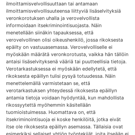
ilmoittamisvelvollisuuttaan tai antamaan
ilmoittamisvelvollisuuteensa liittyviä lisäselvityksiä
veronkorotuksen uhalla ja verovelvollista
informoidaan itsekriminointisuojasta. Näin
menetellään siinäkin tapauksessa, että
verovelvollinen olisi oikeushenkilö, jossa rikoksesta
epäilty on vastuuasemassa. Verovelvolliselle ei
myöskään määrätä veronkorotusta, vaikka hän tällöin
antaisi lisäselvityksenä vääriä tai puutteellisia tietoja.
Verotarkastuksessa ei myöskään edellytetä, että
rikoksesta epäillyn tulisi pysyä totuudessa. Näin
menettelemällä varmistetaan se, että
verotarkastuksen yhteydessä rikoksesta epäillyn
antamia tietoja voidaan hyödyntää, kun mahdollista
rikossyytettä myöhemmin käsitellään
tuomioistuimessa. Huomattava on, että
itsekriminointisuoja ei koske henkilöitä, jotka eivät
itse ole rikoksesta epäillyn asemassa. Tällaisia ovat
esimerkiksi sellaiset yhtiön työntekijät, joita itseään ei