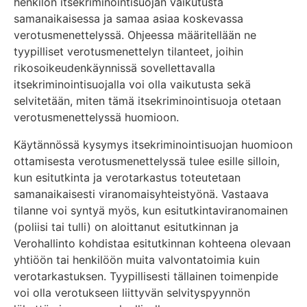
henkilön itsekriminointisuojan vaikutusta
samanaikaisessa ja samaa asiaa koskevassa
verotusmenettelyssä. Ohjeessa määritellään ne
tyypilliset verotusmenettelyn tilanteet, joihin
rikosoikeudenkäynnissä sovellettavalla
itsekriminointisuojalla voi olla vaikutusta sekä
selvitetään, miten tämä itsekriminointisuoja otetaan
verotusmenettelyssä huomioon.
Käytännössä kysymys itsekriminointisuojan huomioon
ottamisesta verotusmenettelyssä tulee esille silloin,
kun esitutkinta ja verotarkastus toteutetaan
samanaikaisesti viranomaisyhteistyönä. Vastaava
tilanne voi syntyä myös, kun esitutkintaviranomainen
(poliisi tai tulli) on aloittanut esitutkinnan ja
Verohallinto kohdistaa esitutkinnan kohteena olevaan
yhtiöön tai henkilöön muita valvontatoimia kuin
verotarkastuksen. Tyypillisesti tällainen toimenpide
voi olla verotukseen liittyvän selvityspyynnön