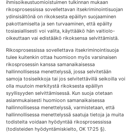
ihmisoikeustuomioistuimen tulkinnan mukaan
rikosprosessissa sovellettavan itsekriminointisuojan
ydinsisältönä on rikoksesta epäillyn suojaaminen
pakottamiselta ja sen turvaaminen, että epäilty
tosiasiallisesti voi valita, käyttääkö hän vaitiolo-
oikeuttaan vai edistääkö rikoksensa selvittämistä.
Rikosprosessissa sovellettava itsekriminointisuoja
tulee kuitenkin ottaa huomioon myös varsinaisen
rikosprosessin kanssa samanaikaisessa
hallinnollisessa menettelyssä, jossa selvitetään
samoja tosiseikkoja tai jos selvitettävillä seikoilla voi
olla muutoin merkitystä rikoksesta epäillyn
syyllisyyden selvittämisessä. Kun suoja otetaan
asianmukaisesti huomioon samanaikaisessa
hallinnollisessa menettelyssä, varmistetaan, että
hallinnollisessa menettelyssä saatuja tietoja ja muita
todisteita voidaan hyödyntää rikosprosessissa
(todisteiden hyödyntämiskielto, OK 17:25 §).