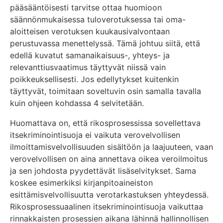
pääsääntöisesti tarvitse ottaa huomioon
säännönmukaisessa tuloverotuksessa tai oma-
aloitteisen verotuksen kuukausivalvontaan
perustuvassa menettelyssä. Tämä johtuu siitä, että
edellä kuvatut samanaikaisuus-, yhteys- ja
relevanttiusvaatimus täyttyvät niissä vain
poikkeuksellisesti. Jos edellytykset kuitenkin
täyttyvät, toimitaan soveltuvin osin samalla tavalla
kuin ohjeen kohdassa 4 selvitetään.
Huomattava on, että rikosprosessissa sovellettava
itsekriminointisuoja ei vaikuta verovelvollisen
ilmoittamisvelvollisuuden sisältöön ja laajuuteen, vaan
verovelvollisen on aina annettava oikea veroilmoitus
ja sen johdosta pyydettävät lisäselvitykset. Sama
koskee esimerkiksi kirjanpitoaineiston
esittämisvelvollisuutta verotarkastuksen yhteydessä.
Rikosprosessuaalinen itsekriminointisuoja vaikuttaa
rinnakkaisten prosessien aikana lähinnä hallinnollisen