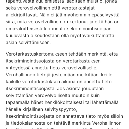
tapahtuvasta kuulemisesta laaditaan muistio, jonka
sekä verovelvollinen että verotarkastajat
allekirjoittavat. Näin ei jää myöhemmin epäselvyyttä
siitä, mitä verovelvollinen on kertonut ja että hän on
oma-aloitteisesti luopunut itsekriminointisuojaan
kuuluvasta oikeudestaan olla myötävaikuttamatta
asian selvittämiseen.
Verotarkastuskertomukseen tehdään merkintä, että
itsekriminointisuojasta on verotarkastuksen
yhteydessä annettu tieto verovelvolliselle.
Verohallinnon tietojärjestelmään merkitään, keille
kaikille verotarkastuksen aikana on annettu tieto
itsekriminointisuojasta. Jos asioita joudutaan
selvittämään verovelvolliselta muutoin kuin
tapaamalla hänet henkilökohtaisesti tai lähettämällä
hänelle kirjallinen selvityspyyntö,
itsekriminointisuojasta on annettava tieto myös silloin
ja tiedoksiannosta on tehtävä merkintä Verohallinnon