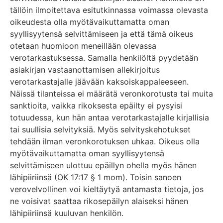
tällöin ilmoitettava esitutkinnassa voimassa olevasta
oikeudesta olla myötävaikuttamatta oman
syyllisyytensä selvittämiseen ja että tämä oikeus
otetaan huomioon meneillään olevassa
verotarkastuksessa. Samalla henkilöltä pyydetään
asiakirjan vastaanottamisen allekirjoitus
verotarkastajalle jäävään kaksoiskappaleeseen.
Näissä tilanteissa ei määrätä veronkorotusta tai muita
sanktioita, vaikka rikoksesta epäilty ei pysyisi
totuudessa, kun hän antaa verotarkastajalle kirjallisia
tai suullisia selvityksiä. Myös selvityskehotukset
tehdään ilman veronkorotuksen uhkaa. Oikeus olla
myötävaikuttamatta oman syyllisyytensä
selvittämiseen ulottuu epäillyn ohella myös hänen
lähipiiriinsä (OK 17:17 § 1 mom). Toisin sanoen
verovelvollinen voi kieltäytyä antamasta tietoja, jos
ne voisivat saattaa rikosepäilyn alaiseksi hänen
lähipiiriinsä kuuluvan henkilön.