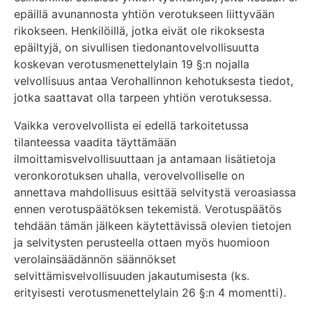
epäillä avunannosta yhtiön verotukseen liittyvään
rikokseen. Henkilöillä, jotka eivät ole rikoksesta
epäiltyjä, on sivullisen tiedonantovelvollisuutta
koskevan verotusmenettelylain 19 §:n nojalla
velvollisuus antaa Verohallinnon kehotuksesta tiedot,
jotka saattavat olla tarpeen yhtiön verotuksessa.
Vaikka verovelvollista ei edellä tarkoitetussa
tilanteessa vaadita täyttämään
ilmoittamisvelvollisuuttaan ja antamaan lisätietoja
veronkorotuksen uhalla, verovelvolliselle on
annettava mahdollisuus esittää selvitystä veroasiassa
ennen verotuspäätöksen tekemistä. Verotuspäätös
tehdään tämän jälkeen käytettävissä olevien tietojen
ja selvitysten perusteella ottaen myös huomioon
verolainsäädännön säännökset
selvittämisvelvollisuuden jakautumisesta (ks.
erityisesti verotusmenettelylain 26 §:n 4 momentti).