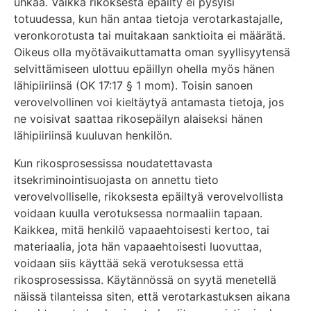
uhkaa. Vaikka rikoksesta epäilty ei pysyisi
totuudessa, kun hän antaa tietoja verotarkastajalle,
veronkorotusta tai muitakaan sanktioita ei määrätä.
Oikeus olla myötävaikuttamatta oman syyllisyytensä
selvittämiseen ulottuu epäillyn ohella myös hänen
lähipiiriinsä (OK 17:17 § 1 mom). Toisin sanoen
verovelvollinen voi kieltäytyä antamasta tietoja, jos
ne voisivat saattaa rikosepäilyn alaiseksi hänen
lähipiiriinsä kuuluvan henkilön.
Kun rikosprosessissa noudatettavasta
itsekriminointisuojasta on annettu tieto
verovelvolliselle, rikoksesta epäiltyä verovelvollista
voidaan kuulla verotuksessa normaaliin tapaan.
Kaikkea, mitä henkilö vapaaehtoisesti kertoo, tai
materiaalia, jota hän vapaaehtoisesti luovuttaa,
voidaan siis käyttää sekä verotuksessa että
rikosprosessissa. Käytännössä on syytä menetellä
näissä tilanteissa siten, että verotarkastuksen aikana