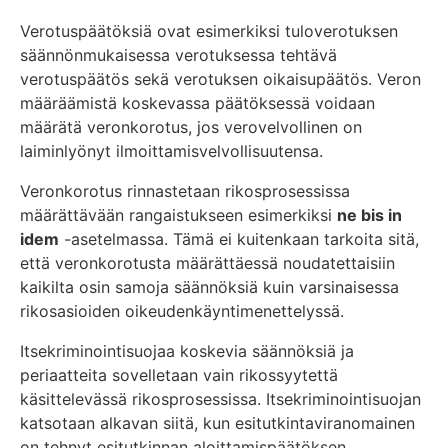
Verotuspäätöksiä ovat esimerkiksi tuloverotuksen
säännönmukaisessa verotuksessa tehtävä
verotuspäätös sekä verotuksen oikaisupäätös. Veron
määräämistä koskevassa päätöksessä voidaan
määrätä veronkorotus, jos verovelvollinen on
laiminlyönyt ilmoittamisvelvollisuutensa.
Veronkorotus rinnastetaan rikosprosessissa
määrättävään rangaistukseen esimerkiksi
ne bis in
idem
-asetelmassa. Tämä ei kuitenkaan tarkoita sitä,
että veronkorotusta määrättäessä noudatettaisiin
kaikilta osin samoja säännöksiä kuin varsinaisessa
rikosasioiden oikeudenkäyntimenettelyssä.
Itsekriminointisuojaa koskevia säännöksiä ja
periaatteita sovelletaan vain rikossyytettä
käsittelevässä rikosprosessissa. Itsekriminointisuojan
katsotaan alkavan siitä, kun esitutkintaviranomainen
on tehnyt esitutkinnan aloittamispäätöksen.