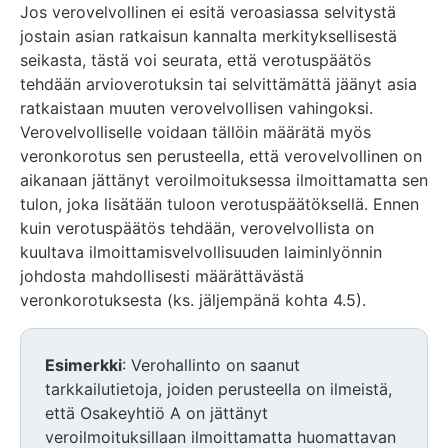
Jos verovelvollinen ei esitä veroasiassa selvitystä
jostain asian ratkaisun kannalta merkityksellisestä
seikasta, tästä voi seurata, että verotuspäätös
tehdään arvioverotuksin tai selvittämättä jäänyt asia
ratkaistaan muuten verovelvollisen vahingoksi.
Verovelvolliselle voidaan tällöin määrätä myös
veronkorotus sen perusteella, että verovelvollinen on
aikanaan jättänyt veroilmoituksessa ilmoittamatta sen
tulon, joka lisätään tuloon verotuspäätöksellä. Ennen
kuin verotuspäätös tehdään, verovelvollista on
kuultava ilmoittamisvelvollisuuden laiminlyönnin
johdosta mahdollisesti määrättävästä
veronkorotuksesta (ks. jäljempänä kohta 4.5).
Esimerkki
: Verohallinto on saanut
tarkkailutietoja, joiden perusteella on ilmeistä,
että Osakeyhtiö A on jättänyt
veroilmoituksillaan ilmoittamatta huomattavan