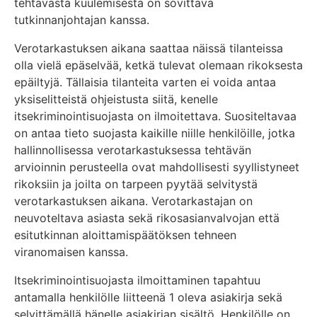
tehtävästä kuulemisesta on sovittava
tutkinnanjohtajan kanssa.
Verotarkastuksen aikana saattaa näissä tilanteissa
olla vielä epäselvää, ketkä tulevat olemaan rikoksesta
epäiltyjä. Tällaisia tilanteita varten ei voida antaa
yksiselitteistä ohjeistusta siitä, kenelle
itsekriminointisuojasta on ilmoitettava. Suositeltavaa
on antaa tieto suojasta kaikille niille henkilöille, jotka
hallinnollisessa verotarkastuksessa tehtävän
arvioinnin perusteella ovat mahdollisesti syyllistyneet
rikoksiin ja joilta on tarpeen pyytää selvitystä
verotarkastuksen aikana. Verotarkastajan on
neuvoteltava asiasta sekä rikosasianvalvojan että
esitutkinnan aloittamispäätöksen tehneen
viranomaisen kanssa.
Itsekriminointisuojasta ilmoittaminen tapahtuu
antamalla henkilölle liitteenä 1 oleva asiakirja sekä
selvittämällä hänelle asiakirjan sisältö. Henkilölle on