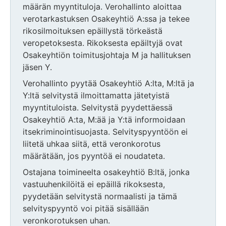
määrän myyntituloja. Verohallinto aloittaa
verotarkastuksen Osakeyhtiö A:ssa ja tekee
rikosilmoituksen epäillystä törkeästä
veropetoksesta. Rikoksesta epäiltyjä ovat
Osakeyhtiön toimitusjohtaja M ja hallituksen
jäsen Y.
Verohallinto pyytää Osakeyhtiö A:lta, M:ltä ja
Y:ltä selvitystä ilmoittamatta jätetyistä
myyntituloista. Selvitystä pyydettäessä
Osakeyhtiö A:ta, M:ää ja Y:tä informoidaan
itsekriminointisuojasta. Selvityspyyntöön ei
liitetä uhkaa siitä, että veronkorotus
määrätään, jos pyyntöä ei noudateta.
Ostajana toimineelta osakeyhtiö B:ltä, jonka
vastuuhenkilöitä ei epäillä rikoksesta,
pyydetään selvitystä normaalisti ja tämä
selvityspyyntö voi pitää sisällään
veronkorotuksen uhan.