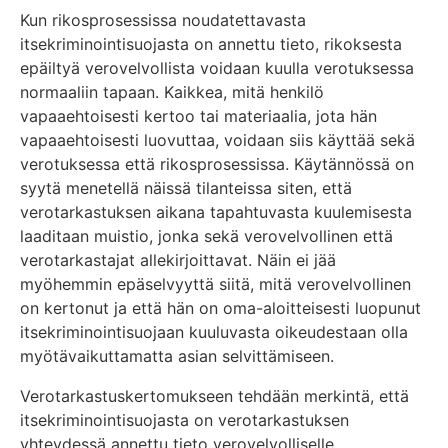
Kun rikosprosessissa noudatettavasta
itsekriminointisuojasta on annettu tieto, rikoksesta
epäiltyä verovelvollista voidaan kuulla verotuksessa
normaaliin tapaan. Kaikkea, mitä henkilö
vapaaehtoisesti kertoo tai materiaalia, jota hän
vapaaehtoisesti luovuttaa, voidaan siis käyttää sekä
verotuksessa että rikosprosessissa. Käytännössä on
syytä menetellä näissä tilanteissa siten, että
verotarkastuksen aikana tapahtuvasta kuulemisesta
laaditaan muistio, jonka sekä verovelvollinen että
verotarkastajat allekirjoittavat. Näin ei jää
myöhemmin epäselvyyttä siitä, mitä verovelvollinen
on kertonut ja että hän on oma-aloitteisesti luopunut
itsekriminointisuojaan kuuluvasta oikeudestaan olla
myötävaikuttamatta asian selvittämiseen.
Verotarkastuskertomukseen tehdään merkintä, että
itsekriminointisuojasta on verotarkastuksen
yhteydessä annettu tieto verovelvolliselle.