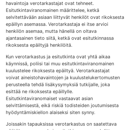
havaintoja verotarkastajat ovat tehneet.
Esitutkintaviranomainen määrittelee, ketkä
selvitettävään asiaan liittyvät henkilöt ovat rikoksesta
epäillyn asemassa. Verotarkastaja ei itse arvioi
henkilön asemaa, mutta hänellä on oltava
ajantasainen tieto siitä, ketkä ovat esitutkinnassa
rikoksesta epäiltyjä henkilöitä.
Kun verotarkastus ja esitutkinta ovat yhtä aikaa
käynnissä, poliisi tai muu esitutkintaviranomainen
kuulustelee rikoksesta epäiltyä. Verotarkastajat
voivat aineistohavaintojen ja kuulustelukertomusten
perusteella tehdä lisäkysymyksiä tutkijalle, joka
esittää ne rikoksesta epäillylle.
Esitutkintaviranomaiset vastaavat asian
selvittämisestä, eikä riskiä todisteiden joutumisesta
hyödyntämiskiellon alaiseksi siten synny.
Joissakin tapauksissa verotarkastus on saatettava