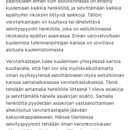
päätökseen ennen kuin esitutkinnassa on ehditty
kuulemaan kaikkia henkilöitä, ja selvittämään kaikkia
epäiltyihin rikoksiin liittyviä seikkoja. Tällöin
verotarkastajan on kuultava tai lähetettävä
selvityspyyntö henkilölle, joka on esitutkinnassa
rikoksesta epäillyn asemassa. Ennen verovelvollisen
kuulemista tutkinnanjohtajan kanssa on sovittava
aiotusta kuulemistoimesta.
Verotarkastajan tulee kuulemisen yhteydessä kertoa
kuultavalle, että hän voi olla myötävaikuttamatta
oman syyllisyytensä selvittämiseen myös esitutkinnan
kanssa samanaikaisessa verotarkastuksessa. Tämä
tehdään antamalla henkilölle liitteenä 1 oleva asiakirja
ja selvittämällä hänelle asiakirjan sisältö. Samalla
henkilöltä pyydetään asiakirjan vastaanottamisen
allekirjoitus verotarkastajalle jäävään
kaksoiskappaleeseen. Näissä tilanteissa
selvityspyynnöt tehdään ilman veronkorotuksen