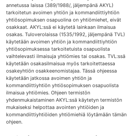
annetussa laissa (389/1988/, jäljempänä AKYL)
tarkoitetun avoimen yhtiön ja kommandiittiyhtiön
yhtiösopimuksen osapuolina on yhtiömiehet, eivät
osakkaat. AKYL:ssä ei käytetä lainkaan ilmaisua
osakas. Tuloverolaissa (1535/1992, jäljempänä TVL)
käytetään avoimen yhtiön ja kommandiittiyhtiön
yhtiösopimuksessa tarkoitetuista osapuolista
vaihtelevasti ilmaisuja yhtiömies tai osakas. TVL:ssä
käytetään osakasilmaisua myös tarkoitettaessa
osakeyhtiön osakkeenomistajaa. Tässä ohjeessa
käytetään jatkossa avoimen yhtiön ja
kommandiittiyhtiön yhtiösopimuksen osapuolista
ilmaisua yhtiömies. Ohjeen termistön
yhdenmukaistaminen AKYL:ssä käytetyn termistön
mukaiseksi helpottaa avointen yhtiöiden ja
kommandiittiyhtiöiden yhtiömiehiä löytämään tämän
ohjeen.