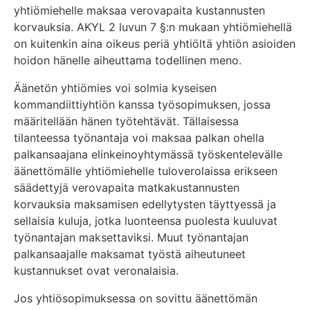
yhtiömiehelle maksaa verovapaita kustannusten
korvauksia. AKYL 2 luvun 7 §:n mukaan yhtiömiehellä
on kuitenkin aina oikeus periä yhtiöltä yhtiön asioiden
hoidon hänelle aiheuttama todellinen meno.
Äänetön yhtiömies voi solmia kyseisen
kommandiittiyhtiön kanssa työsopimuksen, jossa
määritellään hänen työtehtävät. Tällaisessa
tilanteessa työnantaja voi maksaa palkan ohella
palkansaajana elinkeinoyhtymässä työskentelevälle
äänettömälle yhtiömiehelle tuloverolaissa erikseen
säädettyjä verovapaita matkakustannusten
korvauksia maksamisen edellytysten täyttyessä ja
sellaisia kuluja, jotka luonteensa puolesta kuuluvat
työnantajan maksettaviksi. Muut työnantajan
palkansaajalle maksamat työstä aiheutuneet
kustannukset ovat veronalaisia.
Jos yhtiösopimuksessa on sovittu äänettömän