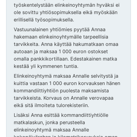
työskentelystään elinkeinoyhtymän hyväksi ei
ole sovittu yhtiösopimuksella eikä myöskään
erillisellä työsopimuksella.
Vastuunalainen yhtiömies pyytää Annaa
hakemaan elinkeinoyhtymälle tarpeellisia
tarvikkeita. Anna käyttää hakumatkaan omaa
autoaan ja maksaa 1 000 euron ostokset
omalla pankkikortillaan. Edestakainen matka
kestää yli kymmenen tuntia.
Elinkeinoyhtymä maksaa Annalle selvitystä ja
kuittia vastaan 1 000 euron korvauksen hänen
kommandiittiyhtiön puolesta maksamista
tarvikkeista. Korvaus on Annalle verovapaa
eikä sitä ilmoiteta tulorekisteriin.
Lisäksi Anna esittää kommandiittiyhtiölle
matkalaskun, jonka perusteella
elinkeinoyhtymä maksaa Annalle