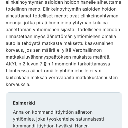
elinkeinoyhtymän asioiden hoidon hänelle aiheuttama
todellinen meno. Elinkeinoyhtymän asioiden hoidon
aiheuttamat todelliset menot ovat elinkeinoyhtymän
menoja, jotka pitää huomioida yhtymän kuluina
äänettömän yhtiömiehen sijasta. Todelliseen menoon
rinnastetaan myös äänettömän yhtiömiehen omalla
autolla tehdystä matkasta maksettu kaavamainen
korvaus, jos sen määrä ei ylitä Verohallinnon
matkakuluvähennyspäätöksen mukaista määrää.
AKYL:n 2 luvun 7 §:n 1 momentin tarkoittamassa
tilanteessa äänettömälle yhtiömiehelle ei voi
kuitenkaan maksaa verovapaita matkakustannusten
korvauksia.
Esimerkki
Anna on kommandiittiyhtiön äänetön
yhtiömies, joka työskentelee satunnaisesti
kommandiittiyhtiön hyväksi. Hänen