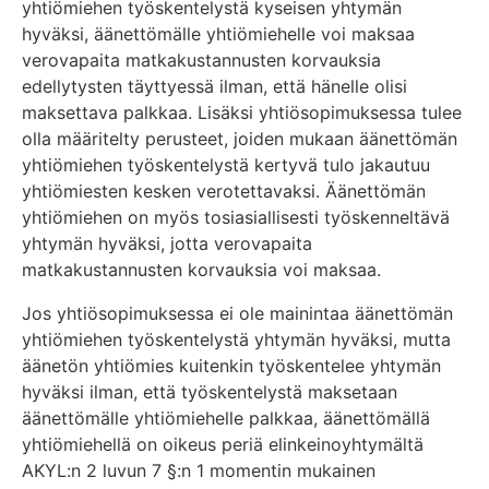
yhtiömiehen työskentelystä kyseisen yhtymän
hyväksi, äänettömälle yhtiömiehelle voi maksaa
verovapaita matkakustannusten korvauksia
edellytysten täyttyessä ilman, että hänelle olisi
maksettava palkkaa. Lisäksi yhtiösopimuksessa tulee
olla määritelty perusteet, joiden mukaan äänettömän
yhtiömiehen työskentelystä kertyvä tulo jakautuu
yhtiömiesten kesken verotettavaksi. Äänettömän
yhtiömiehen on myös tosiasiallisesti työskenneltävä
yhtymän hyväksi, jotta verovapaita
matkakustannusten korvauksia voi maksaa.
Jos yhtiösopimuksessa ei ole mainintaa äänettömän
yhtiömiehen työskentelystä yhtymän hyväksi, mutta
äänetön yhtiömies kuitenkin työskentelee yhtymän
hyväksi ilman, että työskentelystä maksetaan
äänettömälle yhtiömiehelle palkkaa, äänettömällä
yhtiömiehellä on oikeus periä elinkeinoyhtymältä
AKYL:n 2 luvun 7 §:n 1 momentin mukainen