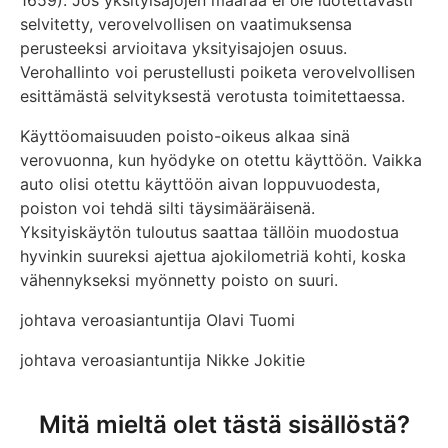
1659). Jos yksityisajojen määrää ei ole luotettavasti
selvitetty, verovelvollisen on vaatimuksensa
perusteeksi arvioitava yksityisajojen osuus.
Verohallinto voi perustellusti poiketa verovelvollisen
esittämästä selvityksestä verotusta toimitettaessa.
Käyttöomaisuuden poisto-oikeus alkaa sinä
verovuonna, kun hyödyke on otettu käyttöön. Vaikka
auto olisi otettu käyttöön aivan loppuvuodesta,
poiston voi tehdä silti täysimääräisenä.
Yksityiskäytön tuloutus saattaa tällöin muodostua
hyvinkin suureksi ajettua ajokilometriä kohti, koska
vähennykseksi myönnetty poisto on suuri.
johtava veroasiantuntija Olavi Tuomi
johtava veroasiantuntija Nikke Jokitie
Mitä mieltä olet tästä sisällöstä?