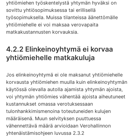
yhtiömiehen työskentelystä yhtymän hyväksi on
sovittu yhtiösopimuksessa tai erillisellä
työsopimuksella. Muissa tilanteissa äänettömälle
yhtiömiehelle ei voi maksaa verovapaita
matkakustannusten korvauksia.
4.2.2 Elinkeinoyhtymä ei korvaa
yhtiömiehelle matkakuluja
Jos elinkeinoyhtymä ei ole maksanut yhtiömiehelle
korvausta yhtiömiehen muulla kuin elinkeinoyhtymän
käytössä olevalla autolla ajamista yhtymän ajoista,
voi yhtymän yhtiömies vähentää ajoista aiheutuneet
kustannukset omassa verotuksessaan
tulonhankkimismenoina toteutuneiden kulujen
määräisenä. Muun selvityksen puuttuessa
vähennettävä määrä arvioidaan Verohallinnon
yhtenäistämisohjeen luvussa 2.3.2