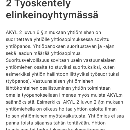
2 Työskentely
elinkeinoyhtymässä
AKYL 2 luvun 6 §:n mukaan yhtiömiehen on
suoritettava yhtiölle yhtiösopimuksessa sovittu
yhtiöpanos. Yhtiöpanoksen suoritustavan ja -ajan
sekä laadun määrää yhtiösopimus.
Suoritusvelvollisuus sovitaan usein vastuunalaisen
yhtiömiehen osalta toistuviksi suorituksiksi, kuten
esimerkiksi yhtiön hallintoon liittyviksi työsuorituksi
(työpanos). Vastuunalaisen yhtiömiehen
lähtökohtainen osallistuminen yhtiön toimintaan
omalla työpanoksellaan ilmenee myös muista AKYL:n
säännöksistä. Esimerkiksi AKYL 2 luvun 2 §:n mukaan
yhtiömiehellä on oikeus hoitaa yhtiön asioita ilman
toisen yhtiömiehen myötävaikutusta. Yhtiömies ei saa
panna toista sijaansa tähän tehtävään. Yhtiön
toimialaan tai tarkoitukseen kuulumattomaan