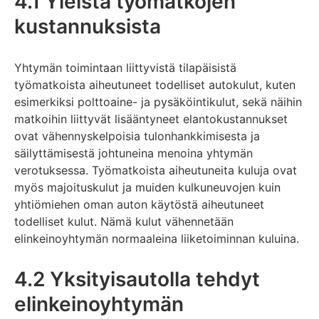
4.1 Yleistä työmatkojen
kustannuksista
Yhtymän toimintaan liittyvistä tilapäisistä
työmatkoista aiheutuneet todelliset autokulut, kuten
esimerkiksi polttoaine- ja pysäköintikulut, sekä näihin
matkoihin liittyvät lisääntyneet elantokustannukset
ovat vähennyskelpoisia tulonhankkimisesta ja
säilyttämisestä johtuneina menoina yhtymän
verotuksessa. Työmatkoista aiheutuneita kuluja ovat
myös majoituskulut ja muiden kulkuneuvojen kuin
yhtiömiehen oman auton käytöstä aiheutuneet
todelliset kulut. Nämä kulut vähennetään
elinkeinoyhtymän normaaleina liiketoiminnan kuluina.
4.2 Yksityisautolla tehdyt
elinkeinoyhtymän