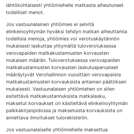
lähtökohtaisesti yhtiömiehelle matkasta aiheutuneet
todelliset menot.
Jos vastuunalainen yhtiömies ei selvitä
elinkeinoyhtymän hyväksi tehdyn matkan aiheuttamia
todellisia menoja, yhtiömies voi verotuskäytännön
mukaisesti laskuttaa yhtymältä tuloverotuksessa
verovapaiden matkakustannusten korvausten
mukaisen määrän. Tuloverotuksessa verovapaiden
matkakustannusten korvausten laskutusperusteet
määräytyvät Verohallinnon vuosittain verovapaista
matkakustannusten korvauksista antaman päätöksen
mukaisesti. Vastuunalaisen yhtiömiehen on siten
esitettävä matkakustannuksista matkalasku,
maksetut korvaukset on käsiteltävä elinkeinoyhtymän
palkkakirjanpidossa ja maksetuista korvauksista on
annettava ilmoitukset tulorekisteriin.
Jos vastuunalaiselle yhtiömiehelle maksettua