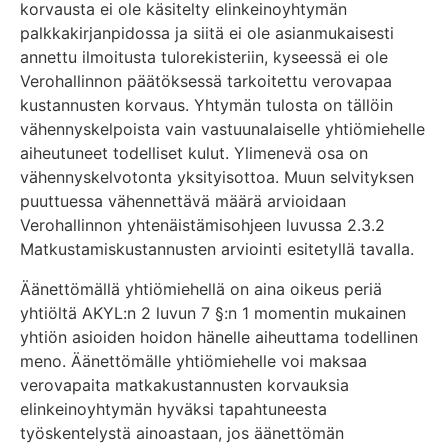
korvausta ei ole käsitelty elinkeinoyhtymän
palkkakirjanpidossa ja siitä ei ole asianmukaisesti
annettu ilmoitusta tulorekisteriin, kyseessä ei ole
Verohallinnon päätöksessä tarkoitettu verovapaa
kustannusten korvaus. Yhtymän tulosta on tällöin
vähennyskelpoista vain vastuunalaiselle yhtiömiehelle
aiheutuneet todelliset kulut. Ylimenevä osa on
vähennyskelvotonta yksityisottoa. Muun selvityksen
puuttuessa vähennettävä määrä arvioidaan
Verohallinnon yhtenäistämisohjeen luvussa 2.3.2
Matkustamiskustannusten arviointi esitetyllä tavalla.
Äänettömällä yhtiömiehellä on aina oikeus periä
yhtiöltä AKYL:n 2 luvun 7 §:n 1 momentin mukainen
yhtiön asioiden hoidon hänelle aiheuttama todellinen
meno. Äänettömälle yhtiömiehelle voi maksaa
verovapaita matkakustannusten korvauksia
elinkeinoyhtymän hyväksi tapahtuneesta
työskentelystä ainoastaan, jos äänettömän