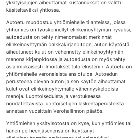
yksityisajojen aiheuttamat kustannukset on valittu
käsiteltäväksi yhtiössä.
Autoetu muodostuu yhtiömiehelle tilanteissa, joissa
yhtiömies on työskennellyt elinkeinoyhtymän hyväksi,
autoedusta on tehty nimenomaiset merkinnät
elinkeinoyhtymän palkkakirjanpitoon, auton käytöstä
aiheutuneet kulut on vähennetty elinkeinoyhtymän
menona kirjanpidossa ja autoedusta on myös tehty
asianmukaisesti ilmoitukset tulorekisteriin. Autoetu on
yhtiömiehelle veronalaista ansiotuloa. Autoedun
perusteena olevan auton ja sen käytön aiheuttamat
kulut ovat elinkeinoyhtymälle vähennyskelpoisia
menoja. Luontoiseduista ja verotuksessa
noudatettavista luontoisetujen laskentaperusteista
annetaan vuosittain Verohallinnon päätös.
Yhtiömiehen yksityisotosta on kyse, kun yhtiömies tai
hänen perheenjäsenensä on käyttänyt