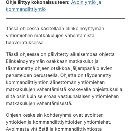
Ohje liittyy kokonaisuuteen:
Avoin yhtiö ja
kommandiittiyhtiö
Tässä ohjeessa käsitellään elinkeinoyhtymän
yhtiömiehen matkakulujen vähentämistä
tuloverotuksessa.
Tässä ohjeessa on päivitetty aikaisempaa ohjetta
Elinkeinoyhtymän osakkaan matkakulut ja
täsmennetty ohjeen otsikkoa jäljempänä olevien
perusteiden perusteella. Ohjetta on täydennetty
kommandiittiyhtiön äänettömän yhtiömiehen
matkakulujen vähentämistä koskevalla ohjeistuksella
siltä osin kuin se eroaa vastuunalaisen yhtiömiehen
matkakulujen vähentämisestä.
Ohjeen keskeisin kohderyhmä ovat avointen
yhtiöiden ja kommandiittiyhtiöiden yhtiömiehet.
Avoimesta yhtiöstä ja kommandiittiyhtiöstä