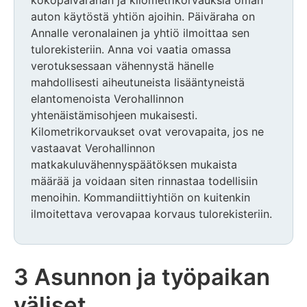
kokopäivärahan ja kilometrikorvauksia oman
auton käytöstä yhtiön ajoihin. Päiväraha on
Annalle veronalainen ja yhtiö ilmoittaa sen
tulorekisteriin. Anna voi vaatia omassa
verotuksessaan vähennystä hänelle
mahdollisesti aiheutuneista lisääntyneistä
elantomenoista Verohallinnon
yhtenäistämisohjeen mukaisesti.
Kilometrikorvaukset ovat verovapaita, jos ne
vastaavat Verohallinnon
matkakuluvähennyspäätöksen mukaista
määrää ja voidaan siten rinnastaa todellisiin
menoihin. Kommandiittiyhtiön on kuitenkin
ilmoitettava verovapaa korvaus tulorekisteriin.
3 Asunnon ja työpaikan
väliset