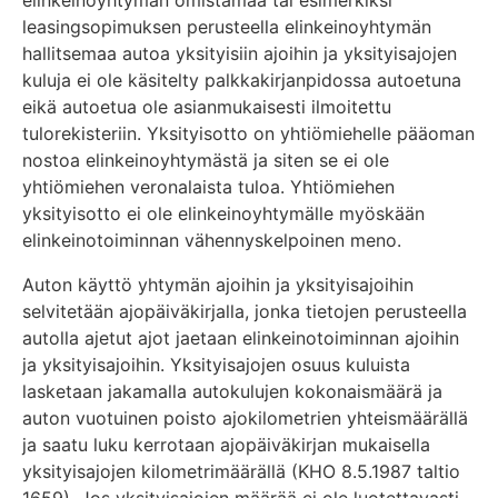
elinkeinoyhtymän omistamaa tai esimerkiksi
leasingsopimuksen perusteella elinkeinoyhtymän
hallitsemaa autoa yksityisiin ajoihin ja yksityisajojen
kuluja ei ole käsitelty palkkakirjanpidossa autoetuna
eikä autoetua ole asianmukaisesti ilmoitettu
tulorekisteriin. Yksityisotto on yhtiömiehelle pääoman
nostoa elinkeinoyhtymästä ja siten se ei ole
yhtiömiehen veronalaista tuloa. Yhtiömiehen
yksityisotto ei ole elinkeinoyhtymälle myöskään
elinkeinotoiminnan vähennyskelpoinen meno.
Auton käyttö yhtymän ajoihin ja yksityisajoihin
selvitetään ajopäiväkirjalla, jonka tietojen perusteella
autolla ajetut ajot jaetaan elinkeinotoiminnan ajoihin
ja yksityisajoihin. Yksityisajojen osuus kuluista
lasketaan jakamalla autokulujen kokonaismäärä ja
auton vuotuinen poisto ajokilometrien yhteismäärällä
ja saatu luku kerrotaan ajopäiväkirjan mukaisella
yksityisajojen kilometrimäärällä (KHO 8.5.1987 taltio