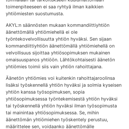
toimenpiteeseen ei saa ryhtyä ilman kaikkien
yhtiömiesten suostumusta.
AKYL:n säännösten mukaan kommandiittiyhtiön
äänettömällä yhtiömiehellä ei ole
työntekovelvollisuutta yhtiön hyväksi. Sen sijaan
kommandiittiyhtiön äänettömällä yhtiömiehellä on
velvollisuus sijoittaa yhtiösopimuksen mukainen
omaisuuspanos yhtiöön. Lähtökohtaisesti äänetön
yhtiömies toimii siis vain yhtiön rahoittajana.
Äänetön yhtiömies voi kuitenkin rahoittajaroolinsa
lisäksi työskennellä yhtiön hyväksi ja solmia kyseisen
yhtiön kanssa työsopimuksen, sopia
yhtiösopimuksessa työntekemisestä yhtiön hyväksi
tai työskennellä yhtiön hyväksi ilman työsopimusta
tai mainintaa yhtiösopimuksessa. Se, mihin
äänettömän yhtiömiehen työskentely perustuu,
määrittelee sen, voidaanko äänettömälle