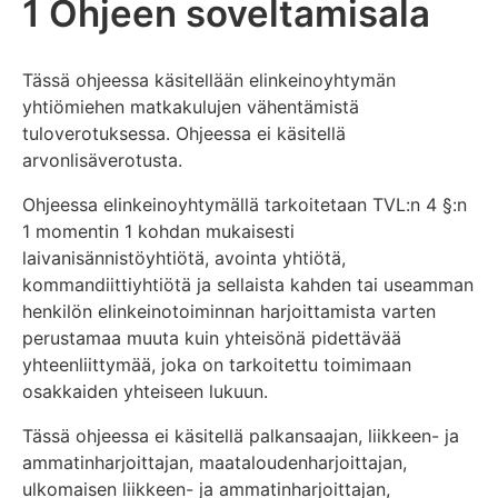
1 Ohjeen soveltamisala
Tässä ohjeessa käsitellään elinkeinoyhtymän
yhtiömiehen matkakulujen vähentämistä
tuloverotuksessa. Ohjeessa ei käsitellä
arvonlisäverotusta.
Ohjeessa elinkeinoyhtymällä tarkoitetaan TVL:n 4 §:n
1 momentin 1 kohdan mukaisesti
laivanisännistöyhtiötä, avointa yhtiötä,
kommandiittiyhtiötä ja sellaista kahden tai useamman
henkilön elinkeinotoiminnan harjoittamista varten
perustamaa muuta kuin yhteisönä pidettävää
yhteenliittymää, joka on tarkoitettu toimimaan
osakkaiden yhteiseen lukuun.
Tässä ohjeessa ei käsitellä palkansaajan, liikkeen- ja
ammatinharjoittajan, maataloudenharjoittajan,
ulkomaisen liikkeen- ja ammatinharjoittajan,