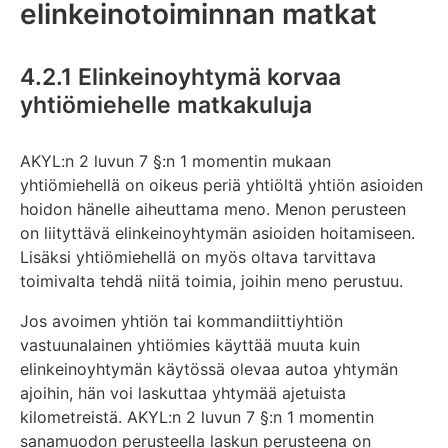
elinkeinotoiminnan matkat
4.2.1 Elinkeinoyhtymä korvaa
yhtiömiehelle matkakuluja
AKYL:n 2 luvun 7 §:n 1 momentin mukaan
yhtiömiehellä on oikeus periä yhtiöltä yhtiön asioiden
hoidon hänelle aiheuttama meno. Menon perusteen
on liityttävä elinkeinoyhtymän asioiden hoitamiseen.
Lisäksi yhtiömiehellä on myös oltava tarvittava
toimivalta tehdä niitä toimia, joihin meno perustuu.
Jos avoimen yhtiön tai kommandiittiyhtiön
vastuunalainen yhtiömies käyttää muuta kuin
elinkeinoyhtymän käytössä olevaa autoa yhtymän
ajoihin, hän voi laskuttaa yhtymää ajetuista
kilometreistä. AKYL:n 2 luvun 7 §:n 1 momentin
sanamuodon perusteella laskun perusteena on