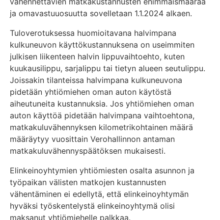
vähennettävien matkakustannusten enimmäismäärää
ja omavastuuosuutta sovelletaan 1.1.2024 alkaen.
Tuloverotuksessa huomioitavana halvimpana
kulkuneuvon käyttökustannuksena on useimmiten
julkisen liikenteen halvin lippuvaihtoehto, kuten
kuukausilippu, sarjalippu tai tietyn alueen seutulippu.
Joissakin tilanteissa halvimpana kulkuneuvona
pidetään yhtiömiehen oman auton käytöstä
aiheutuneita kustannuksia. Jos yhtiömiehen oman
auton käyttöä pidetään halvimpana vaihtoehtona,
matkakuluvähennyksen kilometrikohtainen määrä
määräytyy vuosittain Verohallinnon antaman
matkakuluvähennyspäätöksen mukaisesti.
Elinkeinoyhtymien yhtiömiesten osalta asunnon ja
työpaikan välisten matkojen kustannusten
vähentäminen ei edellytä, että elinkeinoyhtymän
hyväksi työskentelystä elinkeinoyhtymä olisi
maksanut yhtiömiehelle palkkaa.