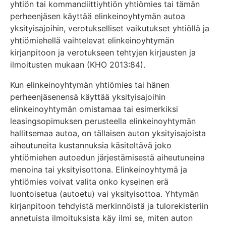
yhtiön tai kommandiittiyhtiön yhtiömies tai tämän
perheenjäsen käyttää elinkeinoyhtymän autoa
yksityisajoihin, verotukselliset vaikutukset yhtiöllä ja
yhtiömiehellä vaihtelevat elinkeinoyhtymän
kirjanpitoon ja verotukseen tehtyjen kirjausten ja
ilmoitusten mukaan (KHO 2013:84).
Kun elinkeinoyhtymän yhtiömies tai hänen
perheenjäsenensä käyttää yksityisajoihin
elinkeinoyhtymän omistamaa tai esimerkiksi
leasingsopimuksen perusteella elinkeinoyhtymän
hallitsemaa autoa, on tällaisen auton yksityisajoista
aiheutuneita kustannuksia käsiteltävä joko
yhtiömiehen autoedun järjestämisestä aiheutuneina
menoina tai yksityisottona. Elinkeinoyhtymä ja
yhtiömies voivat valita onko kyseinen erä
luontoisetua (autoetu) vai yksityisottoa. Yhtymän
kirjanpitoon tehdyistä merkinnöistä ja tulorekisteriin
annetuista ilmoituksista käy ilmi se, miten auton