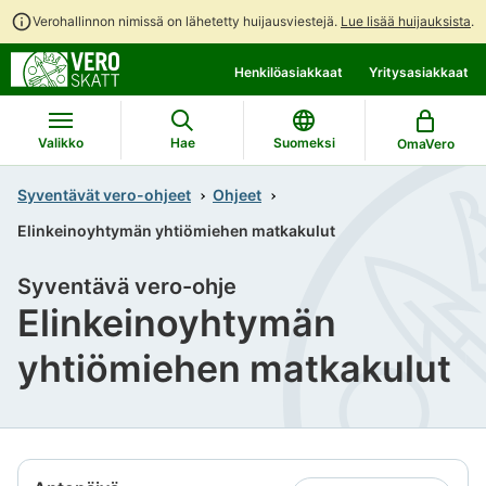
Verohallinnon nimissä on lähetetty huijausviestejä.
Lue lisää huijauksista
.
Siirry
Siirry
Henkilöasiakkaat
Yritysasiakkaat
suoraan
koko
sisältöön
sivuston
hakuun
Valikko
Hae
Suomeksi
OmaVero
Syventävät vero-ohjeet
Ohjeet
Elinkeinoyhtymän yhtiömiehen matkakulut
Syventävä vero-ohje
Elinkeinoyhtymän
yhtiömiehen matkakulut