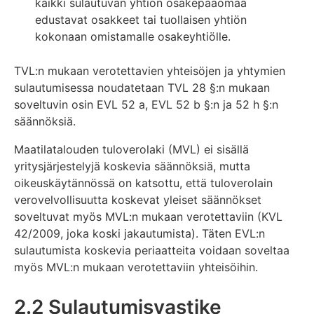
kaikki sulautuvan yhtiön osakepääomaa
edustavat osakkeet tai tuollaisen yhtiön
kokonaan omistamalle osakeyhtiölle.
TVL:n mukaan verotettavien yhteisöjen ja yhtymien
sulautumisessa noudatetaan TVL 28 §:n mukaan
soveltuvin osin EVL 52 a, EVL 52 b §:n ja 52 h §:n
säännöksiä.
Maatilatalouden tuloverolaki (MVL) ei sisällä
yritysjärjestelyjä koskevia säännöksiä, mutta
oikeuskäytännössä on katsottu, että tuloverolain
verovelvollisuutta koskevat yleiset säännökset
soveltuvat myös MVL:n mukaan verotettaviin (KVL
42/2009, joka koski jakautumista). Täten EVL:n
sulautumista koskevia periaatteita voidaan soveltaa
myös MVL:n mukaan verotettaviin yhteisöihin.
2.2 Sulautumisvastike