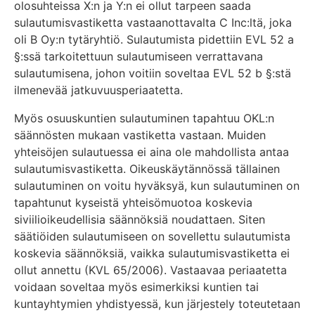
olosuhteissa X:n ja Y:n ei ollut tarpeen saada
sulautumisvastiketta vastaanottavalta C Inc:ltä, joka
oli B Oy:n tytäryhtiö. Sulautumista pidettiin EVL 52 a
§:ssä tarkoitettuun sulautumiseen verrattavana
sulautumisena, johon voitiin soveltaa EVL 52 b §:stä
ilmenevää jatkuvuusperiaatetta.
Myös osuuskuntien sulautuminen tapahtuu OKL:n
säännösten mukaan vastiketta vastaan. Muiden
yhteisöjen sulautuessa ei aina ole mahdollista antaa
sulautumisvastiketta. Oikeuskäytännössä tällainen
sulautuminen on voitu hyväksyä, kun sulautuminen on
tapahtunut kyseistä yhteisömuotoa koskevia
siviilioikeudellisia säännöksiä noudattaen. Siten
säätiöiden sulautumiseen on sovellettu sulautumista
koskevia säännöksiä, vaikka sulautumisvastiketta ei
ollut annettu (KVL 65/2006). Vastaavaa periaatetta
voidaan soveltaa myös esimerkiksi kuntien tai
kuntayhtymien yhdistyessä, kun järjestely toteutetaan