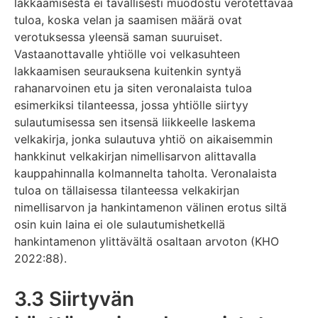
lakkaamisesta ei tavallisesti muodostu verotettavaa
tuloa, koska velan ja saamisen määrä ovat
verotuksessa yleensä saman suuruiset.
Vastaanottavalle yhtiölle voi velkasuhteen
lakkaamisen seurauksena kuitenkin syntyä
rahanarvoinen etu ja siten veronalaista tuloa
esimerkiksi tilanteessa, jossa yhtiölle siirtyy
sulautumisessa sen itsensä liikkeelle laskema
velkakirja, jonka sulautuva yhtiö on aikaisemmin
hankkinut velkakirjan nimellisarvon alittavalla
kauppahinnalla kolmannelta taholta. Veronalaista
tuloa on tällaisessa tilanteessa velkakirjan
nimellisarvon ja hankintamenon välinen erotus siltä
osin kuin laina ei ole sulautumishetkellä
hankintamenon ylittävältä osaltaan arvoton (KHO
2022:88).
3.3 Siirtyvän