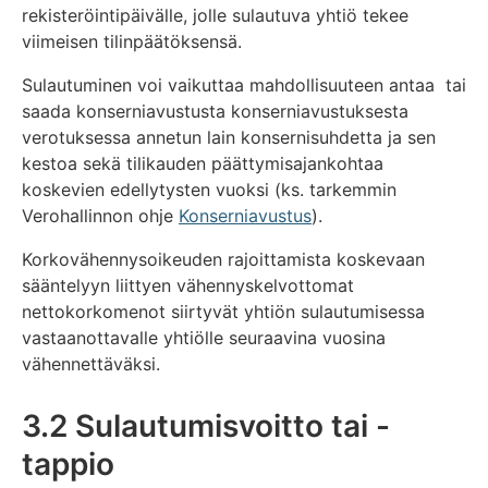
rekisteröintipäivälle, jolle sulautuva yhtiö tekee
viimeisen tilinpäätöksensä.
Sulautuminen voi vaikuttaa mahdollisuuteen antaa tai
saada konserniavustusta konserniavustuksesta
verotuksessa annetun lain konsernisuhdetta ja sen
kestoa sekä tilikauden päättymisajankohtaa
koskevien edellytysten vuoksi (ks. tarkemmin
Verohallinnon ohje
Konserniavustus
).
Korkovähennysoikeuden rajoittamista koskevaan
sääntelyyn liittyen vähennyskelvottomat
nettokorkomenot siirtyvät yhtiön sulautumisessa
vastaanottavalle yhtiölle seuraavina vuosina
vähennettäväksi.
3.2 Sulautumisvoitto tai -
tappio