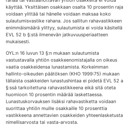
käyttää. Yksittäisen osakkaan osalta 10 prosentin raja
voidaan ylittää tai hänelle voidaan maksaa koko
sulautumisvastike rahana. Jos sallitun rahavastikkeen
enimmäismäärä ylittyy, sulautumista ei voida käsitellä
EVL 52 b §:stä ilmenevän jatkuvuusperiaatteen
mukaisesti.
OYL:n 16 luvun 13 §:n mukaan sulautumista
vastustavalla yhtiön osakkeenomistajalla on oikeus
vaatia osakkeidensa lunastamista. Korkeimman
hallinto-oikeuden päätöksen (KHO 1999:75) mukaan
tällaista osakkeiden lunastushintaa ei pidetä EVL 52 a
§:ssä tarkoitettuna rahavastikkeena eikä sitä oteta
huomioon 10 prosentin määrää laskettaessa.
Lunastuskorvauksen lisäksi rahavastiketta voidaan
suorittaa yhtiön muille osakkaille 10 prosenttia
vastikkeena annettavien osakkeiden yhteenlasketusta
nimellisarvosta tai vasta-arvosta.