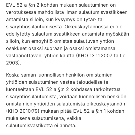
EVL 52 a §:n 2 kohdan mukaan sulautuminen on
verotuksessa mahdollista ilman sulautumisvastikkeen
antamista silloin, kun kysymys on tytär- tai
sisaryhtiösulautumisesta. Oikeuskäytännössä ei ole
edellytetty sulautumisvastikkeen antamista myöskään
silloin, kun emoyhtiö omistaa sulautuvan yhtiön
osakkeet osaksi suoraan ja osaksi omistamansa
vastaanottavan yhtiön kautta (KHO 13.11.2007 taltio
2903).
Koska saman luonnollisen henkilön omistamien
yhtiöiden sulautuminen vastaa taloudelliselta
luonteeltaan EVL 52 a §:n 2 kohdassa tarkoitettua
sisaryhtiösulautumista, voidaan luonnollisen henkilön
omistamien yhtiöiden sulautumista oikeuskäytännön
(KHO 2010:79) mukaan pitää EVL 52 a §:n 1 kohdan
mukaisena sulautumisena, vaikka
sulautumisvastiketta ei anneta.