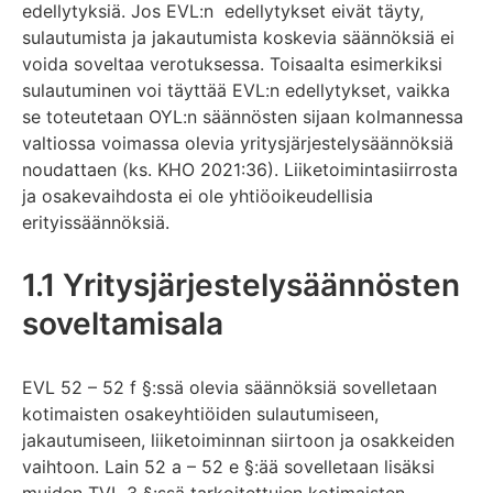
edellytyksiä. Jos EVL:n edellytykset eivät täyty,
sulautumista ja jakautumista koskevia säännöksiä ei
voida soveltaa verotuksessa. Toisaalta esimerkiksi
sulautuminen voi täyttää EVL:n edellytykset, vaikka
se toteutetaan OYL:n säännösten sijaan kolmannessa
valtiossa voimassa olevia yritysjärjestelysäännöksiä
noudattaen (ks. KHO 2021:36). Liiketoimintasiirrosta
ja osakevaihdosta ei ole yhtiöoikeudellisia
erityissäännöksiä.
1.1 Yritysjärjestelysäännösten
soveltamisala
EVL 52 – 52 f §:ssä olevia säännöksiä sovelletaan
kotimaisten osakeyhtiöiden sulautumiseen,
jakautumiseen, liiketoiminnan siirtoon ja osakkeiden
vaihtoon. Lain 52 a – 52 e §:ää sovelletaan lisäksi