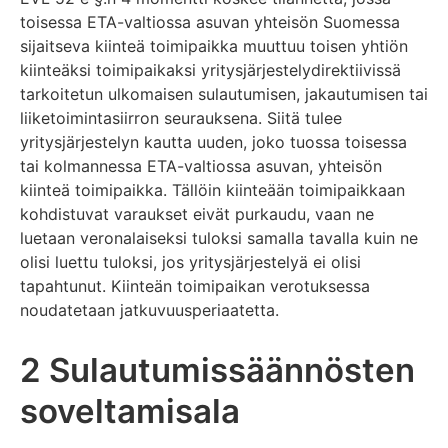
toisessa ETA-valtiossa asuvan yhteisön Suomessa
sijaitseva kiinteä toimipaikka muuttuu toisen yhtiön
kiinteäksi toimipaikaksi yritysjärjestelydirektiivissä
tarkoitetun ulkomaisen sulautumisen, jakautumisen tai
liiketoimintasiirron seurauksena. Siitä tulee
yritysjärjestelyn kautta uuden, joko tuossa toisessa
tai kolmannessa ETA-valtiossa asuvan, yhteisön
kiinteä toimipaikka. Tällöin kiinteään toimipaikkaan
kohdistuvat varaukset eivät purkaudu, vaan ne
luetaan veronalaiseksi tuloksi samalla tavalla kuin ne
olisi luettu tuloksi, jos yritysjärjestelyä ei olisi
tapahtunut. Kiinteän toimipaikan verotuksessa
noudatetaan jatkuvuusperiaatetta.
2 Sulautumissäännösten
soveltamisala