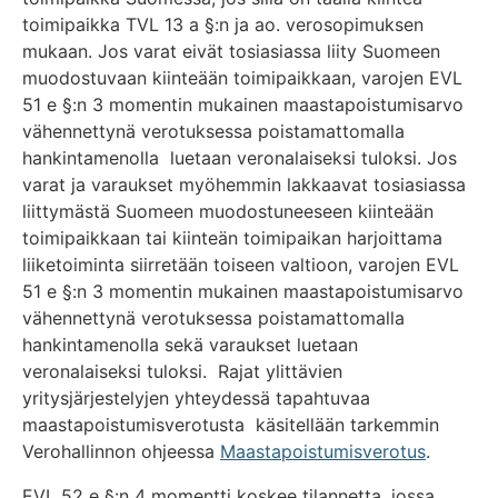
toimipaikka TVL 13 a §:n ja ao. verosopimuksen
mukaan. Jos varat eivät tosiasiassa liity Suomeen
muodostuvaan kiinteään toimipaikkaan, varojen EVL
51 e §:n 3 momentin mukainen maastapoistumisarvo
vähennettynä verotuksessa poistamattomalla
hankintamenolla luetaan veronalaiseksi tuloksi. Jos
varat ja varaukset myöhemmin lakkaavat tosiasiassa
liittymästä Suomeen muodostuneeseen kiinteään
toimipaikkaan tai kiinteän toimipaikan harjoittama
liiketoiminta siirretään toiseen valtioon, varojen EVL
51 e §:n 3 momentin mukainen maastapoistumisarvo
vähennettynä verotuksessa poistamattomalla
hankintamenolla sekä varaukset luetaan
veronalaiseksi tuloksi. Rajat ylittävien
yritysjärjestelyjen yhteydessä tapahtuvaa
maastapoistumisverotusta käsitellään tarkemmin
Verohallinnon ohjeessa
Maastapoistumisverotus
.
EVL 52 e §:n 4 momentti koskee tilannetta, jossa