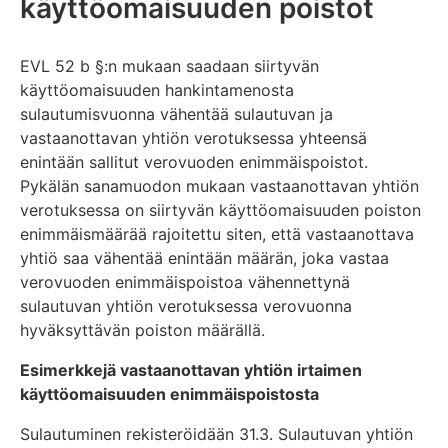
käyttöomaisuuden poistot
EVL 52 b §:n mukaan saadaan siirtyvän
käyttöomaisuuden hankintamenosta
sulautumisvuonna vähentää sulautuvan ja
vastaanottavan yhtiön verotuksessa yhteensä
enintään sallitut verovuoden enimmäispoistot.
Pykälän sanamuodon mukaan vastaanottavan yhtiön
verotuksessa on siirtyvän käyttöomaisuuden poiston
enimmäismäärää rajoitettu siten, että vastaanottava
yhtiö saa vähentää enintään määrän, joka vastaa
verovuoden enimmäispoistoa vähennettynä
sulautuvan yhtiön verotuksessa verovuonna
hyväksyttävän poiston määrällä.
Esimerkkejä vastaanottavan yhtiön irtaimen
käyttöomaisuuden enimmäispoistosta
Sulautuminen rekisteröidään 31.3. Sulautuvan yhtiön