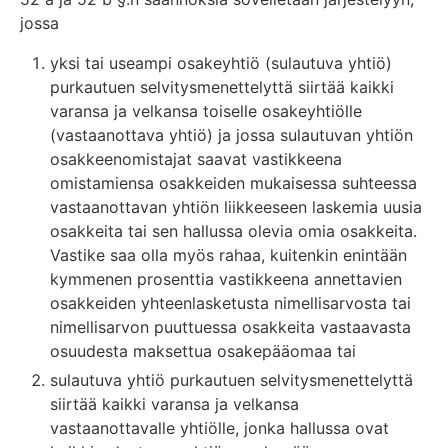
jossa
yksi tai useampi osakeyhtiö (sulautuva yhtiö)
purkautuen selvitysmenettelyttä siirtää kaikki
varansa ja velkansa toiselle osakeyhtiölle
(vastaanottava yhtiö) ja jossa sulautuvan yhtiön
osakkeenomistajat saavat vastikkeena
omistamiensa osakkeiden mukaisessa suhteessa
vastaanottavan yhtiön liikkeeseen laskemia uusia
osakkeita tai sen hallussa olevia omia osakkeita.
Vastike saa olla myös rahaa, kuitenkin enintään
kymmenen prosenttia vastikkeena annettavien
osakkeiden yhteenlasketusta nimellisarvosta tai
nimellisarvon puuttuessa osakkeita vastaavasta
osuudesta maksettua osakepääomaa tai
sulautuva yhtiö purkautuen selvitysmenettelyttä
siirtää kaikki varansa ja velkansa
vastaanottavalle yhtiölle, jonka hallussa ovat