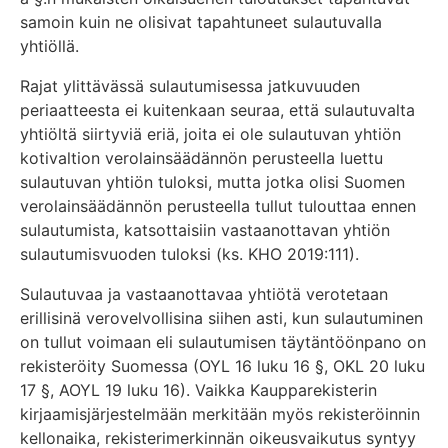
samoin kuin ne olisivat tapahtuneet sulautuvalla
yhtiöllä.
Rajat ylittävässä sulautumisessa jatkuvuuden
periaatteesta ei kuitenkaan seuraa, että sulautuvalta
yhtiöltä siirtyviä eriä, joita ei ole sulautuvan yhtiön
kotivaltion verolainsäädännön perusteella luettu
sulautuvan yhtiön tuloksi, mutta jotka olisi Suomen
verolainsäädännön perusteella tullut tulouttaa ennen
sulautumista, katsottaisiin vastaanottavan yhtiön
sulautumisvuoden tuloksi (ks. KHO 2019:111).
Sulautuvaa ja vastaanottavaa yhtiötä verotetaan
erillisinä verovelvollisina siihen asti, kun sulautuminen
on tullut voimaan eli sulautumisen täytäntöönpano on
rekisteröity Suomessa (OYL 16 luku 16 §, OKL 20 luku
17 §, AOYL 19 luku 16). Vaikka Kaupparekisterin
kirjaamisjärjestelmään merkitään myös rekisteröinnin
kellonaika, rekisterimerkinnän oikeusvaikutus syntyy