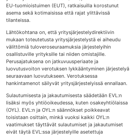
EU-tuomioistuimen (EUT), ratkaisuilla korostunut
asema sekä kotimaisissa että rajat ylittävissä
tilanteissa.
Lähtökohtana on, että yritysjärjestelydirektiivin
mukaan toteutetusta yritysjärjestelystä ei aiheudu
välittömiä tuloveroseuraamuksia järjestelyihin
osallistuville yrityksille tai niiden omistajille.
Perusajatuksena on jatkuvuusperiaate ja
luovutusvoiton verotuksen lykkääntyminen järjestelyä
seuraavaan luovutukseen. Verotuksessa
hankintamenot säilyvät yritysjärjestelyissä ennallaan.
Sulautumisesta ja jakautumisesta säädetään EVL:n
lisäksi myös yhtiöoikeudessa, kuten osakeyhtiölaissa
(OYL). EVL:n ja OYL:n säännökset poikkeavat
toisistaan osittain, minkä vuoksi kaikki OYL:n
vaatimukset täyttävät sulautumiset ja jakautumiset
eivät täytä EVL:ssa järjestelyille asetettuja