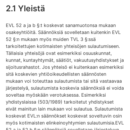
2.1 Yleistä
EVL 52 a ja b §:t koskevat sanamuotonsa mukaan
osakeyhtiöitä. Säännöksiä sovelletaan kuitenkin EVL
52 §:n mukaan myös muiden TVL 3 §:ssä
tarkoitettujen kotimaisten yhteisöjen sulautumiseen.
Tällaisia yhteisöjä ovat esimerkiksi osuuskunnat,
kunnat, kuntayhtymät, säätiöt, vakuutusyhdistykset ja
sijoitusrahastot. Jos yhteisö ei kuitenkaan esimerkiksi
sitä koskevien yhtiöoikeudellisten säännösten
mukaan voi toteuttaa sulautumista tai sitä vastaavaa
järjestelyä, sulautumista koskevia säännöksiä ei voida
soveltaa myöskään verotuksessa. Esimerkiksi
yhdistyslaissa (503/1989) tarkoitetut yhdistykset
eivät mainitun lain mukaan voi sulautua. Sulautumista
koskevat EVL:n säännökset koskevat soveltuvin osin
myös kotimaisten elinkeinoyhtymien sulautumisia.EVL
52 a ja 52 b §:n säännöksiä sovelletaan järjestelyyn,