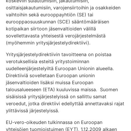
koskeviin sulautumisiin, jakautumisiin,
osittaisjakautumisiin, varojensiirtoihin ja osakkeiden
vaihtoihin sekä eurooppayhtiön (SE) tai
eurooppaosuuskunnan (SCE) sääntömääräisen
kotipaikan siirtoon jäsenvaltioiden välillä
sovellettavasta yhteisestä verojärjestelmästä
(myöhemmin yritysjärjestelydirektiivi).
Yritysjärjestelydirektiivin tavoitteena on poistaa
verotuksellisia esteitä yritystoiminnan
uudelleenjärjestelyiltä Euroopan Unionin alueella.
Direktiiviä sovelletaan Euroopan unionin
jäsenvaltioiden lisäksi muissa Euroopan
talousalueeseen (ETA) kuuluvissa maissa. Suomen
sisäisissä yritysjärjestelyissä on sallittu samat
veroedut, jotka direktiivi edellyttää annettavaksi rajat
ylittävissä järjestelyissä.
EU-vero-oikeuden tulkinnassa on Euroopan
yhteisöjen tuomioistuimen (EYT), 1.12.2009 alkaen