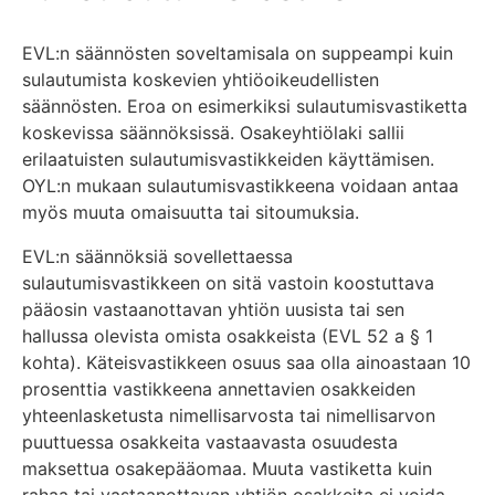
EVL:n säännösten soveltamisala on suppeampi kuin
sulautumista koskevien yhtiöoikeudellisten
säännösten. Eroa on esimerkiksi sulautumisvastiketta
koskevissa säännöksissä. Osakeyhtiölaki sallii
erilaatuisten sulautumisvastikkeiden käyttämisen.
OYL:n mukaan sulautumisvastikkeena voidaan antaa
myös muuta omaisuutta tai sitoumuksia.
EVL:n säännöksiä sovellettaessa
sulautumisvastikkeen on sitä vastoin koostuttava
pääosin vastaanottavan yhtiön uusista tai sen
hallussa olevista omista osakkeista (EVL 52 a § 1
kohta). Käteisvastikkeen osuus saa olla ainoastaan 10
prosenttia vastikkeena annettavien osakkeiden
yhteenlasketusta nimellisarvosta tai nimellisarvon
puuttuessa osakkeita vastaavasta osuudesta
maksettua osakepääomaa. Muuta vastiketta kuin
rahaa tai vastaanottavan yhtiön osakkeita ei voida