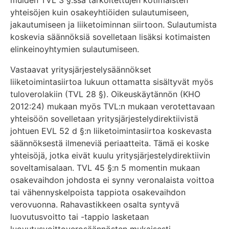
muiden TVL 3 §:ssä tarkoitettujen kotimaisten
yhteisöjen kuin osakeyhtiöiden sulautumiseen,
jakautumiseen ja liiketoiminnan siirtoon. Sulautumista
koskevia säännöksiä sovelletaan lisäksi kotimaisten
elinkeinoyhtymien sulautumiseen.
Vastaavat yritysjärjestelysäännökset
liiketoimintasiirtoa lukuun ottamatta sisältyvät myös
tuloverolakiin (TVL 28 §). Oikeuskäytännön (KHO
2012:24) mukaan myös TVL:n mukaan verotettavaan
yhteisöön sovelletaan yritysjärjestelydirektiivistä
johtuen EVL 52 d §:n liiketoimintasiirtoa koskevasta
säännöksestä ilmeneviä periaatteita. Tämä ei koske
yhteisöjä, jotka eivät kuulu yritysjärjestelydirektiivin
soveltamisalaan. TVL 45 §:n 5 momentin mukaan
osakevaihdon johdosta ei synny veronalaista voittoa
tai vähennyskelpoista tappiota osakevaihdon
verovuonna. Rahavastikkeen osalta syntyvä
luovutusvoitto tai -tappio lasketaan