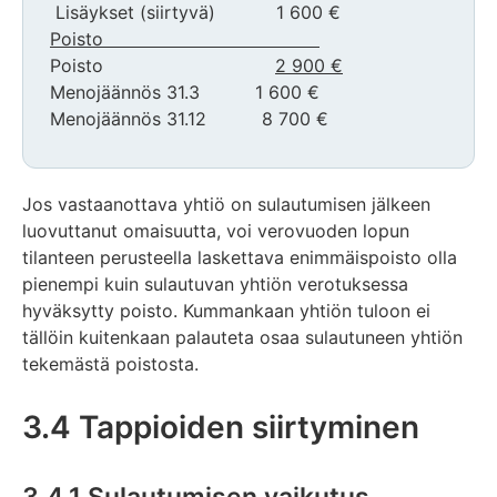
Lisäykset (siirtyvä) 1 600 €
Poisto
Poisto
2 900 €
Menojäännös 31.3 1 600 €
Menojäännös 31.12 8 700 €
Jos vastaanottava yhtiö on sulautumisen jälkeen
luovuttanut omaisuutta, voi verovuoden lopun
tilanteen perusteella laskettava enimmäispoisto olla
pienempi kuin sulautuvan yhtiön verotuksessa
hyväksytty poisto. Kummankaan yhtiön tuloon ei
tällöin kuitenkaan palauteta osaa sulautuneen yhtiön
tekemästä poistosta.
3.4 Tappioiden siirtyminen
3.4.1 Sulautumisen vaikutus