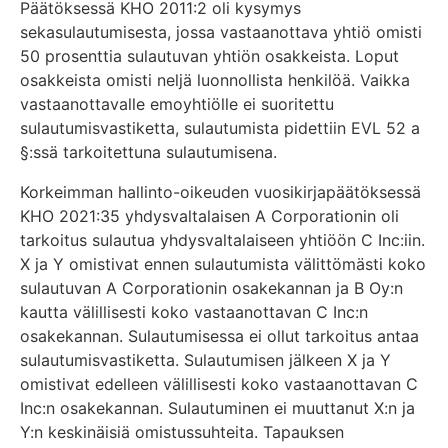
Päätöksessä KHO 2011:2 oli kysymys
sekasulautumisesta, jossa vastaanottava yhtiö omisti
50 prosenttia sulautuvan yhtiön osakkeista. Loput
osakkeista omisti neljä luonnollista henkilöä. Vaikka
vastaanottavalle emoyhtiölle ei suoritettu
sulautumisvastiketta, sulautumista pidettiin EVL 52 a
§:ssä tarkoitettuna sulautumisena.
Korkeimman hallinto-oikeuden vuosikirjapäätöksessä
KHO 2021:35 yhdysvaltalaisen A Corporationin oli
tarkoitus sulautua yhdysvaltalaiseen yhtiöön C Inc:iin.
X ja Y omistivat ennen sulautumista välittömästi koko
sulautuvan A Corporationin osakekannan ja B Oy:n
kautta välillisesti koko vastaanottavan C Inc:n
osakekannan. Sulautumisessa ei ollut tarkoitus antaa
sulautumisvastiketta. Sulautumisen jälkeen X ja Y
omistivat edelleen välillisesti koko vastaanottavan C
Inc:n osakekannan. Sulautuminen ei muuttanut X:n ja
Y:n keskinäisiä omistussuhteita. Tapauksen