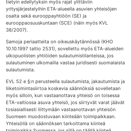
tietyin edellytyksin myös rajat ylittäviin
yritysjärjestelyihin ETA-alueella asuvien yhteisöjen
osalta sekä eurooppayhtiöön (SE) ja
eurooppaosuuskuntaan (SCE) (näin myös KVL
38/2007).
Samoja periaatteita on oikeuskäytännössä (KHO
10.10.1997 taltio 2531), sovellettu myös ETA-alueiden
ulkopuolisten yhtiöiden sulautumistilanteissa, jos
sulautuminen ulkomailla vastaa juridisesti suomalaista
sulautumista.
EVL 52 e §:n perusteella sulautumista, jakautumista ja
liiketoimintasiirtoa koskevia säännöksiä sovelletaan
myös silloin, kun vastaanottava yhteisö on toisessa
ETA-valtiossa asuva yhteisö, jos siirtyvät varat jäävät
tosiasiallisesti liittymään vastaanottavan yhteisön
Suomeen muodostuvaan kiinteään toimipaikkaan.
Yhteisöllä on säännöksen tarkoittama kiinteä
toimipaikka Suomessa, jos sillä on täällä kiinteä