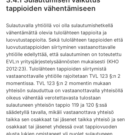
tappioiden vähentämiseen
Sulautuvalla yhtiöllä voi olla sulautumishetkellä
vähentämättä olevia tulolähteen tappioita ja
luovutustappioita. Sekä tulolähteen tappioiden että
luovutustappioiden siirtyminen vastaanottavalle
yhtiölle edellyttää, että sulautuminen on toteutettu
EVL:n yritysjärjestelysäännösten mukaisesti (KHO
2012:23). Tulolähteen tappioiden siirtymistä
vastaanottavalle yhtiölle rajoitetaan TVL 123 §:n 2
momentissa. TVL 123 §:n 2 momentin mukaan
yhteisön sulauduttua on vastaanottavalla yhteisöllä
oikeus vähentää verotettavasta tulostaan
sulautuneen yhteisön tappio 119 ja 120 §:ssä
säädetyllä tavalla, mikäli vastaanottava yhteisö
taikka sen osakkaat tai jäsenet taikka yhteisö ja sen
osakkaat tai jäsenet yhdessä ovat tappiovuoden
alusta lukien omistaneet yli puolet sulautuneen