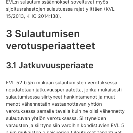
EVL:n sulautumissäännökset soveltuvat myös
sijoitusrahastojen sulautuessa rajat ylittäen (KVL
15/2013, KHO 2014:138).
3 Sulautumisen
verotusperiaatteet
3.1 Jatkuvuusperiaate
EVL 52 b §:n mukaan sulautumisten verotuksessa
noudatetaan jatkuvuusperiaatetta, jonka mukaisesti
sulautumisessa siirtyneet hankintamenot ja muut
menot vähennetään vastaanottavan yhtiön
verotuksessa samalla tavalla kuin ne olisi vähennetty
sulautuvan yhtiön verotuksessa. Siirtyneiden
varausten ja siirtyneisiin varoihin kohdistuvien EVL 5
a §:n mukaisten oikaisuerien tuloutukset tapahtuvat