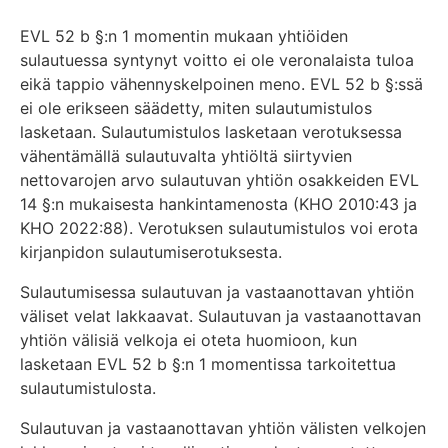
EVL 52 b §:n 1 momentin mukaan yhtiöiden
sulautuessa syntynyt voitto ei ole veronalaista tuloa
eikä tappio vähennyskelpoinen meno. EVL 52 b §:ssä
ei ole erikseen säädetty, miten sulautumistulos
lasketaan. Sulautumistulos lasketaan verotuksessa
vähentämällä sulautuvalta yhtiöltä siirtyvien
nettovarojen arvo sulautuvan yhtiön osakkeiden EVL
14 §:n mukaisesta hankintamenosta (KHO 2010:43 ja
KHO 2022:88). Verotuksen sulautumistulos voi erota
kirjanpidon sulautumiserotuksesta.
Sulautumisessa sulautuvan ja vastaanottavan yhtiön
väliset velat lakkaavat. Sulautuvan ja vastaanottavan
yhtiön välisiä velkoja ei oteta huomioon, kun
lasketaan EVL 52 b §:n 1 momentissa tarkoitettua
sulautumistulosta.
Sulautuvan ja vastaanottavan yhtiön välisten velkojen