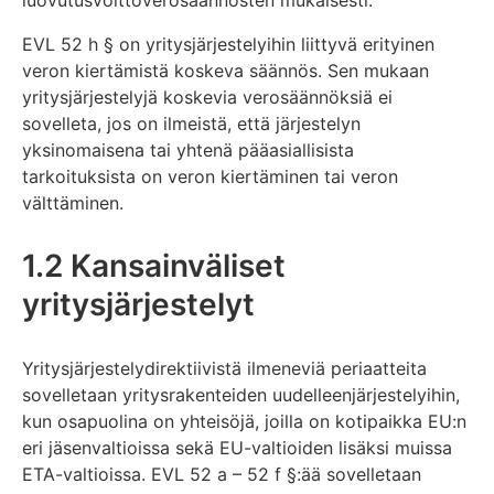
luovutusvoittoverosäännösten mukaisesti.
EVL 52 h § on yritysjärjestelyihin liittyvä erityinen
veron kiertämistä koskeva säännös. Sen mukaan
yritysjärjestelyjä koskevia verosäännöksiä ei
sovelleta, jos on ilmeistä, että järjestelyn
yksinomaisena tai yhtenä pääasiallisista
tarkoituksista on veron kiertäminen tai veron
välttäminen.
1.2 Kansainväliset
yritysjärjestelyt
Yritysjärjestelydirektiivistä ilmeneviä periaatteita
sovelletaan yritysrakenteiden uudelleenjärjestelyihin,
kun osapuolina on yhteisöjä, joilla on kotipaikka EU:n
eri jäsenvaltioissa sekä EU-valtioiden lisäksi muissa
ETA-valtioissa. EVL 52 a – 52 f §:ää sovelletaan