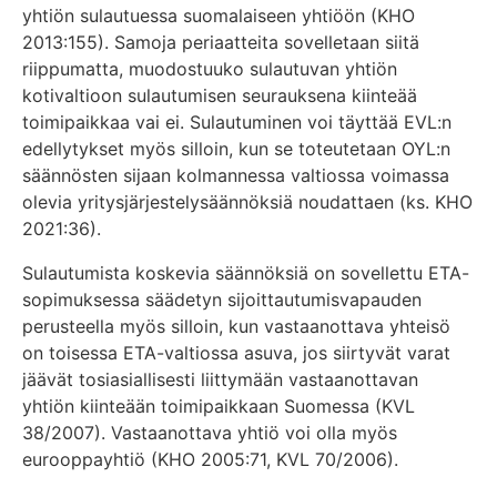
yhtiön sulautuessa suomalaiseen yhtiöön (KHO
2013:155). Samoja periaatteita sovelletaan siitä
riippumatta, muodostuuko sulautuvan yhtiön
kotivaltioon sulautumisen seurauksena kiinteää
toimipaikkaa vai ei. Sulautuminen voi täyttää EVL:n
edellytykset myös silloin, kun se toteutetaan OYL:n
säännösten sijaan kolmannessa valtiossa voimassa
olevia yritysjärjestelysäännöksiä noudattaen (ks. KHO
2021:36).
Sulautumista koskevia säännöksiä on sovellettu ETA-
sopimuksessa säädetyn sijoittautumisvapauden
perusteella myös silloin, kun vastaanottava yhteisö
on toisessa ETA-valtiossa asuva, jos siirtyvät varat
jäävät tosiasiallisesti liittymään vastaanottavan
yhtiön kiinteään toimipaikkaan Suomessa (KVL
38/2007). Vastaanottava yhtiö voi olla myös
eurooppayhtiö (KHO 2005:71, KVL 70/2006).