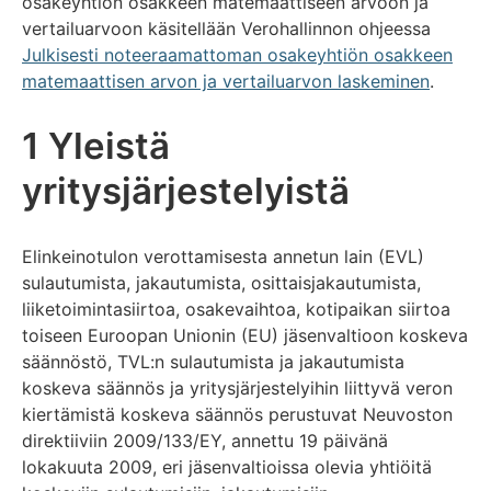
osakeyhtiön osakkeen matemaattiseen arvoon ja
vertailuarvoon käsitellään Verohallinnon ohjeessa
Julkisesti noteeraamattoman osakeyhtiön osakkeen
matemaattisen arvon ja vertailuarvon laskeminen
.
1 Yleistä
yritysjärjestelyistä
Elinkeinotulon verottamisesta annetun lain (EVL)
sulautumista, jakautumista, osittaisjakautumista,
liiketoimintasiirtoa, osakevaihtoa, kotipaikan siirtoa
toiseen Euroopan Unionin (EU) jäsenvaltioon koskeva
säännöstö, TVL:n sulautumista ja jakautumista
koskeva säännös ja yritysjärjestelyihin liittyvä veron
kiertämistä koskeva säännös perustuvat Neuvoston
direktiiviin 2009/133/EY, annettu 19 päivänä
lokakuuta 2009, eri jäsenvaltioissa olevia yhtiöitä