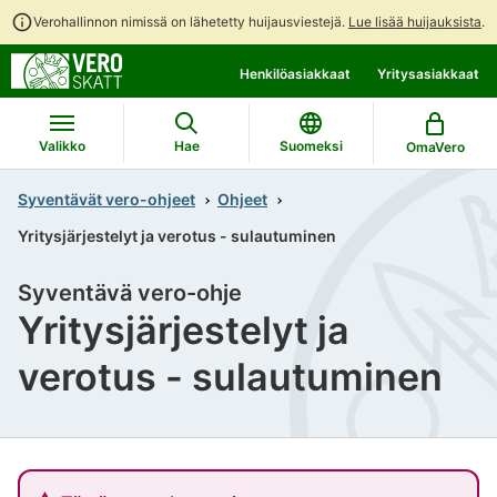
Verohallinnon nimissä on lähetetty huijausviestejä.
Lue lisää huijauksista
.
Siirry
Siirry
Henkilöasiakkaat
Yritysasiakkaat
suoraan
koko
sisältöön
sivuston
hakuun
Valikko
Hae
Suomeksi
OmaVero
Syventävät vero-ohjeet
Ohjeet
Yritysjärjestelyt ja verotus - sulautuminen
Syventävä vero-ohje
Yritysjärjestelyt ja
verotus - sulautuminen