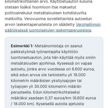
kilometrikohtainen arvo. Käyttöetuauton kuluina
otetaan lisäksi huomioon itse maksetut
polttoainekulut metsätalouteen kohdistuvilta
matkoilta. Verovuonna sovellettavista autoedun
arvon laskentaperusteista on säädetty
Verohallinnon
päätöksessä luontoisetujen laskentaperusteista
.
Esimerkki 1:
Metsänomistaja on saanut
palkkatyönsä työnantajalta käyttöön
luontoisetuauton, jota hän käyttää myös omiin
metsätalouden ajoihinsa. Kyseessä on vapaa
autoetu, jonka arvo vuodessa on 6.600 euroa,
eikä edun arvoa ole tarkistettu yli 18.000
kilometrin määräisten yksityisajojen tai
työajojen yli 30.000 kilometrin määrän
perusteella. Edun kilometrikohtaiseksi
määräksi saadaan 0,37 euroa/km (6.600 euroa
/ 18.000 km). Kyseisellä autolla ajetuista