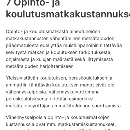
7 Opinto- ja
koulutusmatkakustannuks
Opinto- ja koulutusmatkasta aiheutuneiden
matkakustannusten vähentäminen metsätalouden
pääomatulosta edellyttää muistiinpanoihin liitettävää
selvitystä matkan ja koulutuksen tarkoituksesta,
ohjelmasta ja kulujen määrästä sekä liittymisestä
metsätalouden harjoittamiseen.
Yleissivistävän koulutuksen, peruskoulutuksen ja
ammattiin tähtäävän koulutuksen menot eivät ole
vähennyskelpoisia. Vähennyskelvottomana
peruskoulutuksena pidetään esimerkiksi
metsätalousyrittäjän ammattitutkinnon suorittamista.
Vähennyskelpoisia opinto- ja koulutusmatkojen
kustannuksia ovat mm. matkustamiskustannukset,