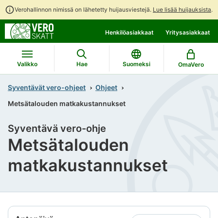
Verohallinnon nimissä on lähetetty huijausviestejä.
Lue lisää huijauksista
.
Siirry
Siirry
Henkilöasiakkaat
Yritysasiakkaat
suoraan
koko
sisältöön
sivuston
hakuun
Valikko
Hae
Suomeksi
OmaVero
Syventävät vero-ohjeet
Ohjeet
Metsätalouden matkakustannukset
Syventävä vero-ohje
Metsätalouden
matkakustannukset