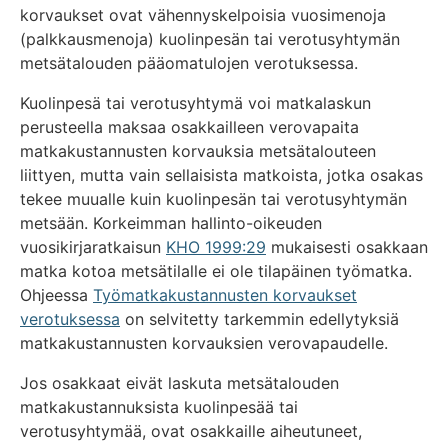
korvaukset ovat vähennyskelpoisia vuosimenoja
(palkkausmenoja) kuolinpesän tai verotusyhtymän
metsätalouden pääomatulojen verotuksessa.
Kuolinpesä tai verotusyhtymä voi matkalaskun
perusteella maksaa osakkailleen verovapaita
matkakustannusten korvauksia metsätalouteen
liittyen, mutta vain sellaisista matkoista, jotka osakas
tekee muualle kuin kuolinpesän tai verotusyhtymän
metsään. Korkeimman hallinto-oikeuden
vuosikirjaratkaisun
KHO 1999:29
mukaisesti osakkaan
matka kotoa metsätilalle ei ole tilapäinen työmatka.
Ohjeessa
Työmatkakustannusten korvaukset
verotuksessa
on selvitetty tarkemmin edellytyksiä
matkakustannusten korvauksien verovapaudelle.
Jos osakkaat eivät laskuta metsätalouden
matkakustannuksista kuolinpesää tai
verotusyhtymää, ovat osakkaille aiheutuneet,