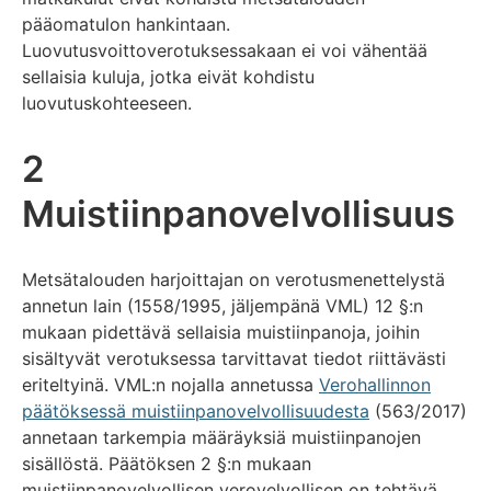
pääomatulon hankintaan.
Luovutusvoittoverotuksessakaan ei voi vähentää
sellaisia kuluja, jotka eivät kohdistu
luovutuskohteeseen.
2
Muistiinpanovelvollisuus
Metsätalouden harjoittajan on verotusmenettelystä
annetun lain (1558/1995, jäljempänä VML) 12 §:n
mukaan pidettävä sellaisia muistiinpanoja, joihin
sisältyvät verotuksessa tarvittavat tiedot riittävästi
eriteltyinä. VML:n nojalla annetussa
Verohallinnon
päätöksessä muistiinpanovelvollisuudesta
(563/2017)
annetaan tarkempia määräyksiä muistiinpanojen
sisällöstä. Päätöksen 2 §:n mukaan
muistiinpanovelvollisen verovelvollisen on tehtävä