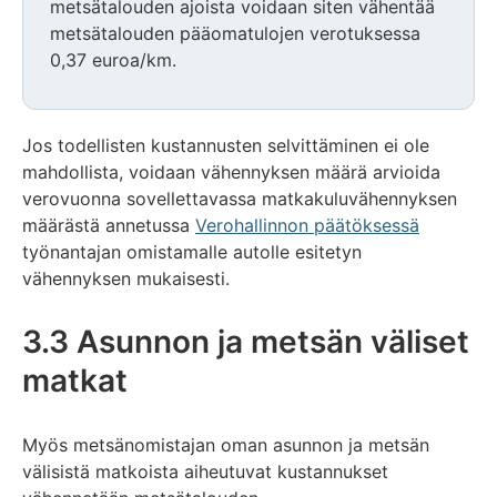
metsätalouden ajoista voidaan siten vähentää
metsätalouden pääomatulojen verotuksessa
0,37 euroa/km.
Jos todellisten kustannusten selvittäminen ei ole
mahdollista, voidaan vähennyksen määrä arvioida
verovuonna sovellettavassa matkakuluvähennyksen
määrästä annetussa
Verohallinnon päätöksessä
työnantajan omistamalle autolle esitetyn
vähennyksen mukaisesti.
3.3 Asunnon ja metsän väliset
matkat
Myös metsänomistajan oman asunnon ja metsän
välisistä matkoista aiheutuvat kustannukset