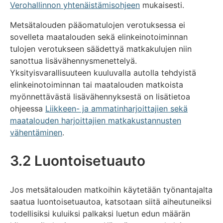
Verohallinnon yhtenäistämisohjeen
mukaisesti.
Metsätalouden pääomatulojen verotuksessa ei
sovelleta maatalouden sekä elinkeinotoiminnan
tulojen verotukseen säädettyä matkakulujen niin
sanottua lisävähennysmenettelyä.
Yksityisvarallisuuteen kuuluvalla autolla tehdyistä
elinkeinotoiminnan tai maatalouden matkoista
myönnettävästä lisävähennyksestä on lisätietoa
ohjeessa
Liikkeen- ja ammatinharjoittajien sekä
maatalouden harjoittajien matkakustannusten
vähentäminen
.
3.2 Luontoisetuauto
Jos metsätalouden matkoihin käytetään työnantajalta
saatua luontoisetuautoa, katsotaan siitä aiheutuneiksi
todellisiksi kuluiksi palkaksi luetun edun määrän