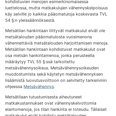
kohdistuvien menojen esimerkinomaisessa
luettelossa, mutta matkakulujen vähennyskelpoisuus
käy selville jo kaikkia pääomatuloja koskevasta TVL
54 §:n yleissäännöksestä.
Metsätilan hankintaan liittyvät matkakulut eivät ole
metsätalouden pääomatulosta vuosimenona
vähennettäviä metsätalouden harjoittamisen menoja.
Metsätilan hankintaan kohdistuvat matkakulut ovat
osa metsän hankintamenoa, jonka perusteella
määräytyy TVL 55 §:ssä tarkoitettu
metsävähennysoikeus. Metsävähennysoikeuden
muodostumista sekä käytetyn metsävähennyksen
lisäämistä luovutusvoittoon on selvitetty tarkemmin
ohjeessa
Metsävähennys
.
Metsätilaan tutustumisesta aiheutuneet
matkakustannukset ovat vähennyskelvottomia
elantomenoja, jos tilan hankinta ei toteudu. Tällaiset
matkakulut eivät kohdistu metsätalouden