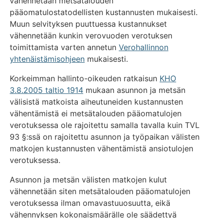
vähennetään metsätalouden
pääomatulostatodellisten kustannusten mukaisesti.
Muun selvityksen puuttuessa kustannukset
vähennetään kunkin verovuoden verotuksen
toimittamista varten annetun
Verohallinnon
yhtenäistämisohjeen
mukaisesti.
Korkeimman hallinto-oikeuden ratkaisun
KHO
3.8.2005 taltio 1914
mukaan asunnon ja metsän
välisistä matkoista aiheutuneiden kustannusten
vähentämistä ei metsätalouden pääomatulojen
verotuksessa ole rajoitettu samalla tavalla kuin TVL
93 §:ssä on rajoitettu asunnon ja työpaikan välisten
matkojen kustannusten vähentämistä ansiotulojen
verotuksessa.
Asunnon ja metsän välisten matkojen kulut
vähennetään siten metsätalouden pääomatulojen
verotuksessa ilman omavastuuosuutta, eikä
vähennyksen kokonaismäärälle ole säädettyä