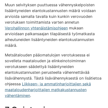
Muun selvityksen puuttuessa vähennyskelpoisten
lisääntyneiden elantokustannusten määrä voidaan
arvioida samalla tavalla kuin kunkin verovuoden
verotuksen toimittamista varten annetun
Verohallinnon yhtenäistämisohjeen
mukaan
arvioidaan palkansaajan tilapäisestä työmatkasta
aiheutuneiden lisääntyneiden elantokustannusten
määrä.
Metsätalouden pääomatulojen verotuksessa ei
sovelleta maatalouden ja elinkeinotoiminnan
verotukseen säädettyä lisääntyneiden
elantokustannusten perusteella vähennettävää
lisävähennystä. Tästä lisävähennyksestä on lisätietoa
ohjeessa
Liikkeen- ja ammatinharjoittajien sekä
maataloudenharjoittajien matkakustannusten
vähentäminen
.