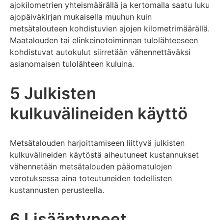
ajokilometrien yhteismäärällä ja kertomalla saatu luku
ajopäiväkirjan mukaisella muuhun kuin
metsätalouteen kohdistuvien ajojen kilometrimäärällä.
Maatalouden tai elinkeinotoiminnan tulolähteeseen
kohdistuvat autokulut siirretään vähennettäväksi
asianomaisen tulolähteen kuluina.
5 Julkisten
kulkuvälineiden käyttö
Metsätalouden harjoittamiseen liittyvä julkisten
kulkuvälineiden käytöstä aiheutuneet kustannukset
vähennetään metsätalouden pääomatulojen
verotuksessa aina toteutuneiden todellisten
kustannusten perusteella.
6 Lisääntyneet