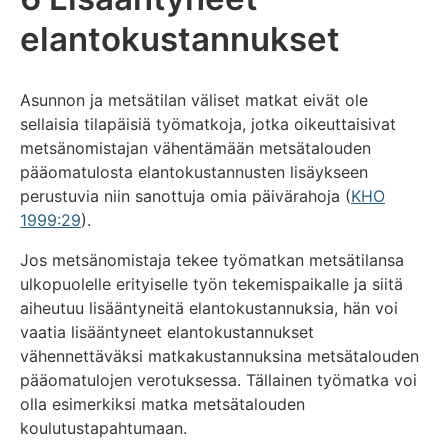
elantokustannukset
Asunnon ja metsätilan väliset matkat eivät ole
sellaisia tilapäisiä työmatkoja, jotka oikeuttaisivat
metsänomistajan vähentämään metsätalouden
pääomatulosta elantokustannusten lisäykseen
perustuvia niin sanottuja omia päivärahoja (
KHO
1999:29
).
Jos metsänomistaja tekee työmatkan metsätilansa
ulkopuolelle erityiselle työn tekemispaikalle ja siitä
aiheutuu lisääntyneitä elantokustannuksia, hän voi
vaatia lisääntyneet elantokustannukset
vähennettäväksi matkakustannuksina metsätalouden
pääomatulojen verotuksessa. Tällainen työmatka voi
olla esimerkiksi matka metsätalouden
koulutustapahtumaan.