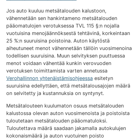
Jos auto kuuluu metsätalouden kalustoon,
vähennetään sen hankintameno metsätalouden
pääomatulojen verotuksessa TVL 115 §:n nojalla
vuotuisina menojäännöksestä tehtävinä, korkeintaan
25 %:n suuruisina poistoina. Auton käytöstä
aiheutuneet menot vähennetään tällöin vuosimenoina
todellisen suuruisina. Muun selvityksen puuttuessa
menot voidaan vähentää kunkin verovuoden
verotuksen toimittamista varten annetussa
Verohallinnon yhtenäistämisohjeessa
esitetyn
suuruisina edellyttäen, että metsätalousajojen määrä
on selvitetty ja kustannuksia on syntynyt.
Metsätalouteen kuulumaton osuus metsätalouden
kalustossa olevan auton vuosimenoista ja poistoista
tuloutetaan metsätalouden pääomatuloksi.
Tuloutettava määrä saadaan jakamalla autokulujen
kokonaismäärä ja auton vuotuinen poisto