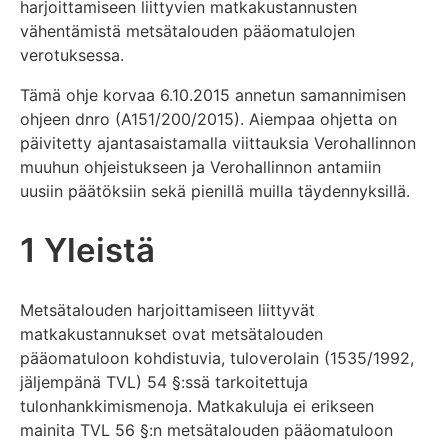
harjoittamiseen liittyvien matkakustannusten
vähentämistä metsätalouden pääomatulojen
verotuksessa.
Tämä ohje korvaa 6.10.2015 annetun samannimisen
ohjeen dnro (A151/200/2015). Aiempaa ohjetta on
päivitetty ajantasaistamalla viittauksia Verohallinnon
muuhun ohjeistukseen ja Verohallinnon antamiin
uusiin päätöksiin sekä pienillä muilla täydennyksillä.
1 Yleistä
Metsätalouden harjoittamiseen liittyvät
matkakustannukset ovat metsätalouden
pääomatuloon kohdistuvia, tuloverolain (1535/1992,
jäljempänä TVL) 54 §:ssä tarkoitettuja
tulonhankkimismenoja. Matkakuluja ei erikseen
mainita TVL 56 §:n metsätalouden pääomatuloon