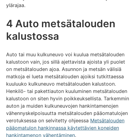
ylärajaa.
4 Auto metsätalouden
kalustossa
Auto tai muu kulkuneuvo voi kuulua metsätalouden
kalustoon vain, jos sillä ajettavista ajoista yli puolet
on metsätalouden ajoa. Asunnon ja metsän välisiä
matkoja ei lueta metsätalouden ajoiksi tutkittaessa
kuuluuko kulkuneuvo metsätalouden kalustoon.
Henkilö- tai pakettiauton kuuluminen metsätalouden
kalustoon on siten hyvin poikkeuksellista. Tarkemmin
auton ja muiden kulkuneuvojen hankintamenojen
vähennyskelpoisuutta metsätalouden pääomatulojen
verotuksessa on selvitetty ohjeessa
Metsätalouden
pääomatulon hankinnassa käytettävien koneiden
hankintamenon vähentäminen
.