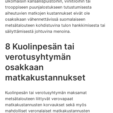
ulkomaisiin kansallispuistoihin, viinitiloihin tai
trooppiseen puunjalostukseen tutustumisesta
aiheutuvien matkojen kustannukset eivät ole
osaksikaan vähennettävissä suomalaiseen
metsätalouteen kohdistuvina tulon hankkimisesta tai
säilyttämisestä johtuvina menoina.
8 Kuolinpesän tai
verotusyhtymän
osakkaan
matkakustannukset
Kuolinpesän tai verotusyhtymän maksamat
metsätalouteen liittyvät verovapaat
matkakustannusten korvaukset sekä myös
mahdolliset veronalaiset matkakustannusten