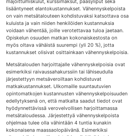
majoittumiskulut, kurssimaksut, pääsyliput sekä
lisääntyneet elantokustannukset. Vähennyskelpoista
on vain metsätalouteen kohdistuvaksi katsottava osa
kuluista ja vain niiden henkilöiden kustannuksia
voidaan vähentää, joille verotettavaa tuloa jaetaan.
Opiskelun osuuden matkan kokonaiskestosta on
myös oltava vähäistä suurempi (yli 20 %), jotta
kustannukset olisivat osittainkaan vähennyskelpoisia.
Metsätalouden harjoittajalle vähennyskelpoisia ovat
esimerkiksi raivaussahakurssiin tai lähiseudulla
järjestettyyn metsäveroiltaan kohdistuvat
matkakustannukset. Ulkomaille suuntautuvien
opintomatkojen kustannusten vähennyskelpoisuuden
edellytyksenä on, että matkalta saadut tiedot ovat
hyödynnettävissä verovelvollisen harjoittamassa
metsätaloudessa. Järjestettyä vähennyskelpoista
ohjelmaa tulee olla vähintään 4 tuntia kunakin
kokonaisena maassaolopäivänä. Esimerkiksi