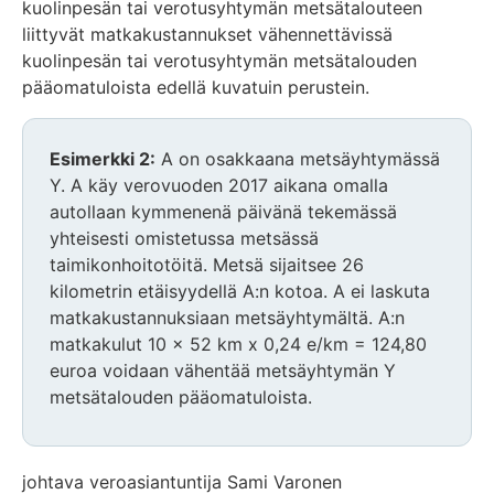
kuolinpesän tai verotusyhtymän metsätalouteen
liittyvät matkakustannukset vähennettävissä
kuolinpesän tai verotusyhtymän metsätalouden
pääomatuloista edellä kuvatuin perustein.
Esimerkki 2:
A on osakkaana metsäyhtymässä
Y. A käy verovuoden 2017 aikana omalla
autollaan kymmenenä päivänä tekemässä
yhteisesti omistetussa metsässä
taimikonhoitotöitä. Metsä sijaitsee 26
kilometrin etäisyydellä A:n kotoa. A ei laskuta
matkakustannuksiaan metsäyhtymältä. A:n
matkakulut 10 x 52 km x 0,24 e/km = 124,80
euroa voidaan vähentää metsäyhtymän Y
metsätalouden pääomatuloista.
johtava veroasiantuntija Sami Varonen