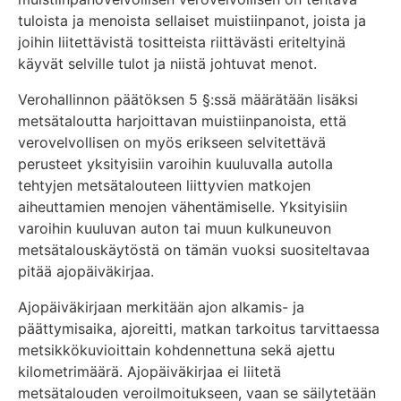
tuloista ja menoista sellaiset muistiinpanot, joista ja
joihin liitettävistä tositteista riittävästi eriteltyinä
käyvät selville tulot ja niistä johtuvat menot.
Verohallinnon päätöksen 5 §:ssä määrätään lisäksi
metsätaloutta harjoittavan muistiinpanoista, että
verovelvollisen on myös erikseen selvitettävä
perusteet yksityisiin varoihin kuuluvalla autolla
tehtyjen metsätalouteen liittyvien matkojen
aiheuttamien menojen vähentämiselle. Yksityisiin
varoihin kuuluvan auton tai muun kulkuneuvon
metsätalouskäytöstä on tämän vuoksi suositeltavaa
pitää ajopäiväkirjaa.
Ajopäiväkirjaan merkitään ajon alkamis- ja
päättymisaika, ajoreitti, matkan tarkoitus tarvittaessa
metsikkökuvioittain kohdennettuna sekä ajettu
kilometrimäärä. Ajopäiväkirjaa ei liitetä
metsätalouden veroilmoitukseen, vaan se säilytetään