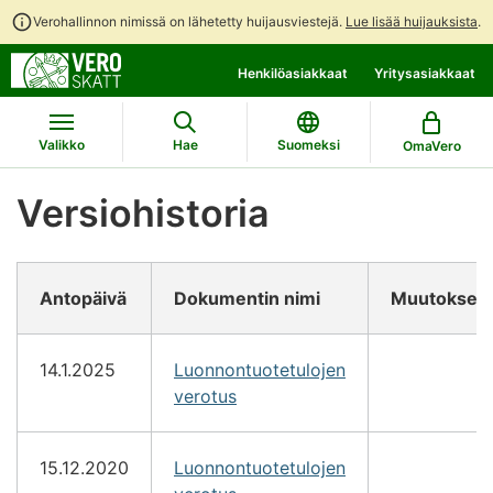
Verohallinnon nimissä on lähetetty huijausviestejä.
Lue lisää huijauksista
.
Siirry
Siirry
Henkilöasiakkaat
Yritysasiakkaat
suoraan
koko
sisältöön
sivuston
hakuun
Valikko
Hae
Suomeksi
OmaVero
Versiohistoria
Antopäivä
Dokumentin nimi
Muutokset
14.1.2025
Luonnontuotetulojen
verotus
15.12.2020
Luonnontuotetulojen