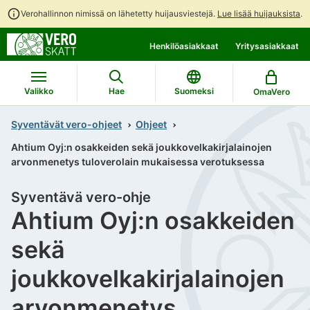
Verohallinnon nimissä on lähetetty huijausviestejä.
Lue lisää huijauksista
.
Siirry
Siirry
Henkilöasiakkaat
Yritysasiakkaat
suoraan
koko
sisältöön
sivuston
hakuun
Valikko
Hae
Suomeksi
OmaVero
Syventävät vero-ohjeet
Ohjeet
Ahtium Oyj:n osakkeiden sekä joukkovelkakirjalainojen
arvonmenetys tuloverolain mukaisessa verotuksessa
Syventävä vero-ohje
Ahtium Oyj:n osakkeiden
sekä
joukkovelkakirjalainojen
arvonmenetys