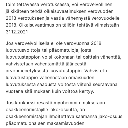
toimitettavassa verotuksessa, voi verovelvollinen
jälkikäteen tehdä oikaisuvaatimuksen verovuoden
2018 verotukseen ja vaatia vähennystä verovuodelle
2018. Oikaisuvaatimus on tällöin tehtävä viimeistään
31.12.2021.
Jos verovelvollisella ei ole verovuonna 2018
luovutusvoittoja tai pääomatuloja, josta
luovutustappion voisi kokonaan tai osittain vähentää,
vahvistetaan vähentämättä jääneestä
arvonmenetyksestä luovutustappio. Vahvistettu
luovutustappio vähennetään omaisuuden
luovutuksesta saadusta voitosta viitenä seuraavana
vuotena sitä mukaan kuin voittoa kertyy.
Jos konkurssipesästä myöhemmin maksetaan
osakkeenomistajille jako-osuutta, on
osakkeenomistajan ilmoitettava saamansa jako-osuus
pääomatulona sen maksamisvuoden