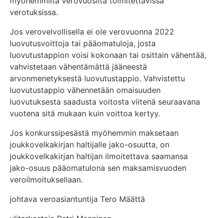
myöhemmiltä verovuosilta toimitettavissa
verotuksissa.
Jos verovelvollisella ei ole verovuonna 2022
luovutusvoittoja tai pääomatuloja, josta
luovutustappion voisi kokonaan tai osittain vähentää,
vahvistetaan vähentämättä jääneestä
arvonmenetyksestä luovutustappio. Vahvistettu
luovutustappio vähennetään omaisuuden
luovutuksesta saadusta voitosta viitenä seuraavana
vuotena sitä mukaan kuin voittoa kertyy.
Jos konkurssipesästä myöhemmin maksetaan
joukkovelkakirjan haltijalle jako-osuutta, on
joukkovelkakirjan haltijan ilmoitettava saamansa
jako-osuus pääomatulona sen maksamisvuoden
veroilmoituksellaan.
johtava veroasiantuntija Tero Määttä