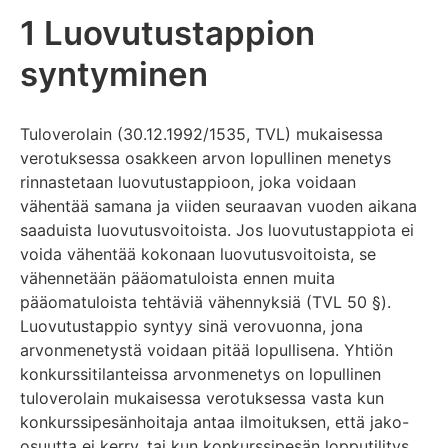
1 Luovutustappion
syntyminen
Tuloverolain (30.12.1992/1535, TVL) mukaisessa
verotuksessa osakkeen arvon lopullinen menetys
rinnastetaan luovutustappioon, joka voidaan
vähentää samana ja viiden seuraavan vuoden aikana
saaduista luovutusvoitoista. Jos luovutustappiota ei
voida vähentää kokonaan luovutusvoitoista, se
vähennetään pääomatuloista ennen muita
pääomatuloista tehtäviä vähennyksiä (TVL 50 §).
Luovutustappio syntyy sinä verovuonna, jona
arvonmenetystä voidaan pitää lopullisena. Yhtiön
konkurssitilanteissa arvonmenetys on lopullinen
tuloverolain mukaisessa verotuksessa vasta kun
konkurssipesänhoitaja antaa ilmoituksen, että jako-
osuutta ei kerry, tai kun konkurssipesän lopputilitys