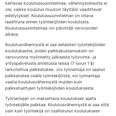
kattavaa koulutussuunnitelmaa, vähennysoikeutta ei
ole, vaikka koulutus muutoin täyttäisi vaadittavat
edellytykset. Koulutussuunnitelman on oltava
laadittuna ennen työntekijöiden koulutusta.
Koulutussuunnitelmaa voi päivittää verovuoden
aikana.
Koulutusvähennystä ei saa sellaisten työntekijöiden
koulutuksesta, joiden palkkakustannuksiin on
verovuonna myönnetty julkisesta työvoima- ja
yrityspalvelusta annetussa laissa (7 luvun 1 §)
tarkoitettua palkkatukea. Jos työnantaja on saanut
palkkatukea osalle työntekijöistä, voi työnantaja
vaatia koulutusvähennystä muiden kuin
palkkatuettujen työntekijöiden koulutuksesta.
Työnantajan on maksettava koulutuksen ajalta
työntekijälle palkkaa. Koulutusvähennystä ei saa siltä
osin kuin työntekijä on osallistunut koulutukseen