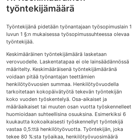
työntekijämäärä
Työntekijänä pidetään työnantajaan työsopimuslain 1
luvun 1 §:n mukaisessa työsopimussuhteessa olevaa
työntekijää.
Keskimääräinen työntekijämäärä lasketaan
verovuodelle. Laskentatapaa ei ole lainsäädännössä
määritelty. Keskimääräisenä työntekijämääränä
voidaan pitää työnantajan teettämien
henkilötyövuosien summaa. Henkilötyövuodella
tarkoitetaan kokopäivätyötä tekevän työntekijän
koko vuoden työskentelyä. Osa-aikaiset ja
määräaikaiset tai muuten osan vuotta työskennelleet
huomioidaan suhteellisina osuuksina. Esimerkiksi 6
kuukautta kokoaikaisesti työskennellyt työntekijä
vastaa 0,5:ttä henkilötyövuotta. Työntekijän, joka
tekee 80 %:sta työaikaa, henkilötyövuosimäärä