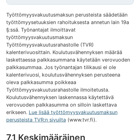
Työttömyysvakuutusmaksun perusteista säädetään
työttömyysetuuksien rahoituksesta annetun lain 19a
§:ssä. Työnantajat ilmoittavat
työttömyysvakuutusmaksun
Työttömyysvakuutusrahastolle (TVR)
kalenterivuosittain. Koulutusvähennyksen määrää
laskettaessa palkkasummana käytetään verovuoden
palkkasummaa. Jos työnantajan tilikausi ei ole
kalenterivuosi, koulutusvähennyksen perusteena
oleva palkkasumma poikkeaa
Työttömyysvakuutusrahastolle ilmoitetusta.
Koulutusvähennyksen laskennassa käytettävä
verovuoden palkkasumma on silloin laskettava
erikseen.
Lue lisää työttömyysvakuutusmaksun
perusteista TVR:n sivuilta
(www.tvr.fi).
7.1 Keskimääräinen