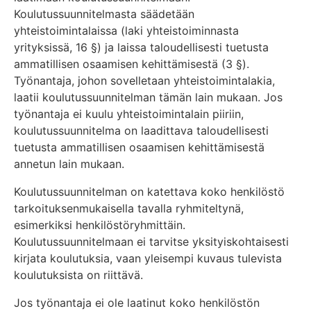
Koulutussuunnitelmasta säädetään
yhteistoimintalaissa (laki yhteistoiminnasta
yrityksissä, 16 §) ja laissa taloudellisesti tuetusta
ammatillisen osaamisen kehittämisestä (3 §).
Työnantaja, johon sovelletaan yhteistoimintalakia,
laatii koulutussuunnitelman tämän lain mukaan. Jos
työnantaja ei kuulu yhteistoimintalain piiriin,
koulutussuunnitelma on laadittava taloudellisesti
tuetusta ammatillisen osaamisen kehittämisestä
annetun lain mukaan.
Koulutussuunnitelman on katettava koko henkilöstö
tarkoituksenmukaisella tavalla ryhmiteltynä,
esimerkiksi henkilöstöryhmittäin.
Koulutussuunnitelmaan ei tarvitse yksityiskohtaisesti
kirjata koulutuksia, vaan yleisempi kuvaus tulevista
koulutuksista on riittävä.
Jos työnantaja ei ole laatinut koko henkilöstön