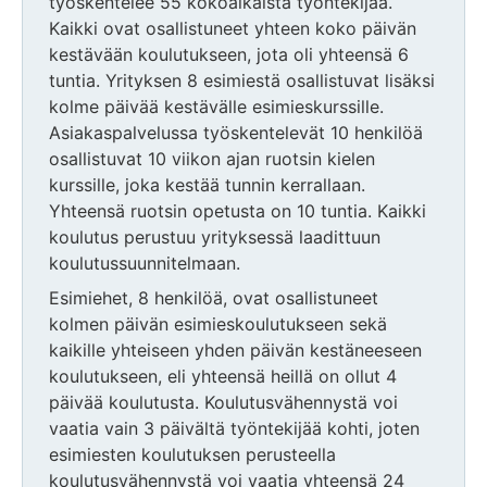
työskentelee 55 kokoaikaista työntekijää.
Kaikki ovat osallistuneet yhteen koko päivän
kestävään koulutukseen, jota oli yhteensä 6
tuntia. Yrityksen 8 esimiestä osallistuvat lisäksi
kolme päivää kestävälle esimieskurssille.
Asiakaspalvelussa työskentelevät 10 henkilöä
osallistuvat 10 viikon ajan ruotsin kielen
kurssille, joka kestää tunnin kerrallaan.
Yhteensä ruotsin opetusta on 10 tuntia. Kaikki
koulutus perustuu yrityksessä laadittuun
koulutussuunnitelmaan.
Esimiehet, 8 henkilöä, ovat osallistuneet
kolmen päivän esimieskoulutukseen sekä
kaikille yhteiseen yhden päivän kestäneeseen
koulutukseen, eli yhteensä heillä on ollut 4
päivää koulutusta. Koulutusvähennystä voi
vaatia vain 3 päivältä työntekijää kohti, joten
esimiesten koulutuksen perusteella
koulutusvähennystä voi vaatia yhteensä 24