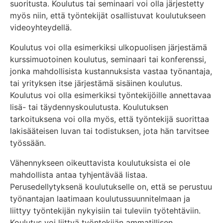
suoritusta. Koulutus tai seminaari voi olla järjestetty
myös niin, että työntekijät osallistuvat koulutukseen
videoyhteydellä.
Koulutus voi olla esimerkiksi ulkopuolisen järjestämä
kurssimuotoinen koulutus, seminaari tai konferenssi,
jonka mahdollisista kustannuksista vastaa työnantaja,
tai yrityksen itse järjestämä sisäinen koulutus.
Koulutus voi olla esimerkiksi työntekijöille annettavaa
lisä- tai täydennyskoulutusta. Koulutuksen
tarkoituksena voi olla myös, että työntekijä suorittaa
lakisääteisen luvan tai todistuksen, jota hän tarvitsee
työssään.
Vähennykseen oikeuttavista koulutuksista ei ole
mahdollista antaa tyhjentävää listaa.
Perusedellytyksenä koulutukselle on, että se perustuu
työnantajan laatimaan koulutussuunnitelmaan ja
liittyy työntekijän nykyisiin tai tuleviin työtehtäviin.
Koulutus voi liittyä työntekijän ammatillisen