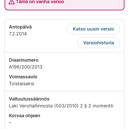
Tämä on vanha versio
Antopäivä
Katso uusin versio
7.2.2014
Versiohistoria
Diaarinumero
A196/200/2013
Voimassaolo
Toistaiseksi
Valtuutussäännös
Laki Verohallinnosta (503/2010) 2 § 2 momentti
Korvaa ohjeen
Tietoa
–
ei