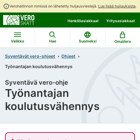
Verohallinnon nimissä on lähetetty huijausviestejä.
Lue lisää huijauksista
.
Siirry
Siirry
Henkilöasiakkaat
Yritysasiakkaat
suoraan
koko
sisältöön
sivuston
hakuun
Valikko
Hae
Suomeksi
OmaVero
Syventävät vero-ohjeet
Ohjeet
Työnantajan koulutusvähennys
Syventävä vero-ohje
Työnantajan
koulutusvähennys