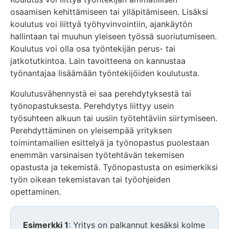
osaamisen kehittämiseen tai ylläpitämiseen. Lisäksi
koulutus voi liittyä työhyvinvointiin, ajankäytön
hallintaan tai muuhun yleiseen työssä suoriutumiseen.
Koulutus voi olla osa työntekijän perus- tai
jatkotutkintoa. Lain tavoitteena on kannustaa
työnantajaa lisäämään työntekijöiden koulutusta.
Koulutusvähennystä ei saa perehdytyksestä tai
työnopastuksesta. Perehdytys liittyy usein
työsuhteen alkuun tai uusiin työtehtäviin siirtymiseen.
Perehdyttäminen on yleisempää yrityksen
toimintamallien esittelyä ja työnopastus puolestaan
enemmän varsinaisen työtehtävän tekemisen
opastusta ja tekemistä. Työnopastusta on esimerkiksi
työn oikean tekemistavan tai työohjeiden
opettaminen.
Esimerkki 1
: Yritys on palkannut kesäksi kolme