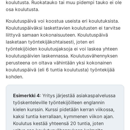
koulutusta. Ruokatauko tai muu pidempi tauko ei ole
osa koulutusta.
Koulutuspäivä voi koostua useista eri koulutuksista.
Koulutuspäiväksi laskettavien koulutusten ei tarvitse
liittyvä samaan kokonaisuuteen. Koulutuspäivä
lasketaan työntekijäkohtaisesti, joten eri
työntekijöiden koulutusjaksoja ei voi laskea yhteen
koulutuspäivien laskennassa. Koulutusvähennyksen
perusteena on oltava vähintään yksi kokonainen
koulutuspäivä (eli 6 tuntia koulutusta) työntekijää
kohden.
Esimerkki 4
: Yritys järjestää asiakaspalvelussa
työskenteleville työntekijöilleen englannin
kielen kurssin. Kurssi pidetään kerran viikossa,
kaksi tuntia kerrallaan, kymmenen viikon ajan.
Koulutus kestää yhteensä 20 tuntia, joten