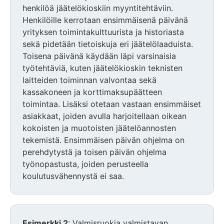
henkilöä jäätelökioskiin myyntitehtäviin.
Henkilöille kerrotaan ensimmäisenä päivänä
yrityksen toimintakulttuurista ja historiasta
sekä pidetään tietoiskuja eri jäätelölaaduista.
Toisena päivänä käydään läpi varsinaisia
työtehtäviä, kuten jäätelökioskin teknisten
laitteiden toiminnan valvontaa sekä
kassakoneen ja korttimaksupäätteen
toimintaa. Lisäksi otetaan vastaan ensimmäiset
asiakkaat, joiden avulla harjoitellaan oikean
kokoisten ja muotoisten jäätelöannosten
tekemistä. Ensimmäisen päivän ohjelma on
perehdytystä ja toisen päivän ohjelma
työnopastusta, joiden perusteella
koulutusvähennystä ei saa.
Esimerkki 2
: Valmisruokia valmistavan