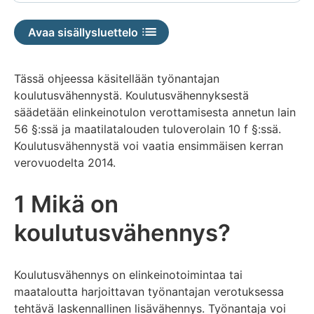
saatavilla
Avaa sisällysluettelo
Tässä ohjeessa käsitellään työnantajan
koulutusvähennystä. Koulutusvähennyksestä
säädetään elinkeinotulon verottamisesta annetun lain
56 §:ssä ja maatilatalouden tuloverolain 10 f §:ssä.
Koulutusvähennystä voi vaatia ensimmäisen kerran
verovuodelta 2014.
1 Mikä on
koulutusvähennys?
Koulutusvähennys on elinkeinotoimintaa tai
maataloutta harjoittavan työnantajan verotuksessa
tehtävä laskennallinen lisävähennys. Työnantaja voi