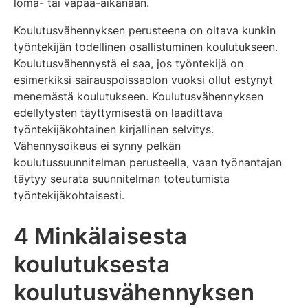
loma- tai vapaa-aikanaan.
Koulutusvähennyksen perusteena on oltava kunkin
työntekijän todellinen osallistuminen koulutukseen.
Koulutusvähennystä ei saa, jos työntekijä on
esimerkiksi sairauspoissaolon vuoksi ollut estynyt
menemästä koulutukseen. Koulutusvähennyksen
edellytysten täyttymisestä on laadittava
työntekijäkohtainen kirjallinen selvitys.
Vähennysoikeus ei synny pelkän
koulutussuunnitelman perusteella, vaan työnantajan
täytyy seurata suunnitelman toteutumista
työntekijäkohtaisesti.
4 Minkälaisesta
koulutuksesta
koulutusvähennyksen