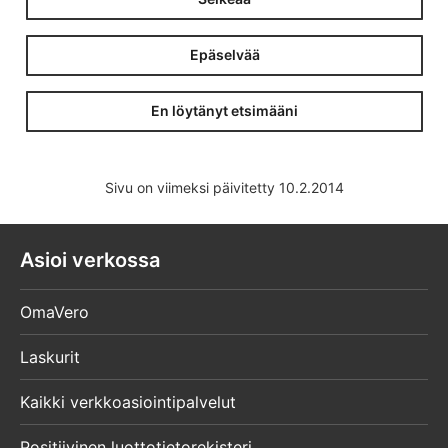
Epäselvää
En löytänyt etsimääni
Sivu on viimeksi päivitetty 10.2.2014
Asioi verkossa
OmaVero
Laskurit
Kaikki verkkoasiointipalvelut
Positiivinen luottotietorekisteri