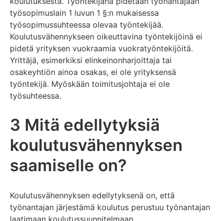
koulutuksesta. Työntekijänä pidetään työnantajaan
työsopimuslain 1 luvun 1 §:n mukaisessa
työsopimussuhteessa olevaa työntekijää.
Koulutusvähennykseen oikeuttavina työntekijöinä ei
pidetä yrityksen vuokraamia vuokratyöntekijöitä.
Yrittäjä, esimerkiksi elinkeinonharjoittaja tai
osakeyhtiön ainoa osakas, ei ole yrityksensä
työntekijä. Myöskään toimitusjohtaja ei ole
työsuhteessa.
3 Mitä edellytyksiä
koulutusvähennyksen
saamiselle on?
Koulutusvähennyksen edellytyksenä on, että
työnantajan järjestämä koulutus perustuu työnantajan
laatimaan koulutussuunnitelmaan.