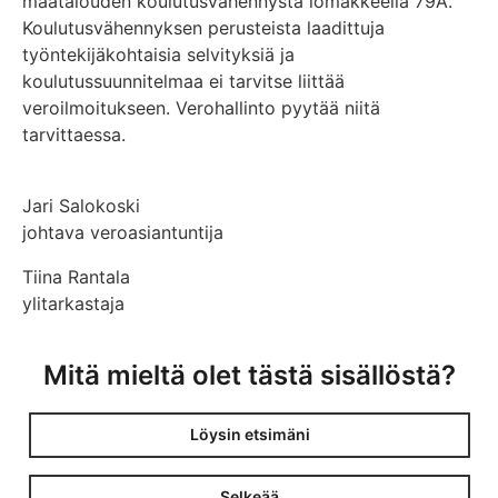
maatalouden koulutusvähennystä lomakkeella 79A.
Koulutusvähennyksen perusteista laadittuja
työntekijäkohtaisia selvityksiä ja
koulutussuunnitelmaa ei tarvitse liittää
veroilmoitukseen. Verohallinto pyytää niitä
tarvittaessa.
Jari Salokoski
johtava veroasiantuntija
Tiina Rantala
ylitarkastaja
Mitä mieltä olet tästä sisällöstä?
Löysin etsimäni
Selkeää