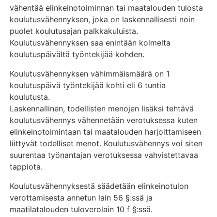
vähentää elinkeinotoiminnan tai maatalouden tulosta
koulutusvähennyksen, joka on laskennallisesti noin
puolet koulutusajan palkkakuluista.
Koulutusvähennyksen saa enintään kolmelta
koulutuspäivältä työntekijää kohden.
Koulutusvähennyksen vähimmäismäärä on 1
koulutuspäivä työntekijää kohti eli 6 tuntia
koulutusta.
Laskennallinen, todellisten menojen lisäksi tehtävä
koulutusvähennys vähennetään verotuksessa kuten
elinkeinotoimintaan tai maatalouden harjoittamiseen
liittyvät todelliset menot. Koulutusvähennys voi siten
suurentaa työnantajan verotuksessa vahvistettavaa
tappiota.
Koulutusvähennyksestä säädetään elinkeinotulon
verottamisesta annetun lain 56 §:ssä ja
maatilatalouden tuloverolain 10 f §:ssä.