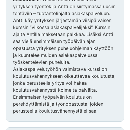
yrityksen työntekijä Antti on siirtymässä uusiin
tehtäviin – tuotantolinjalta asiakaspalveluun.
Antti käy yrityksen järjestämän viisipäiväisen
kurssin ”viikossa asiakaspalvelijaksi”. Kurssin
ajalta Antille maksetaan palkkaa. Lisäksi Antti
saa vielä ensimmäisen työpäivän ajan
opastusta yrityksen puheluohjelman käyttöön
ja kuuntelee muiden asiakaspalvelussa
työskentelevien puheluita.
Asiakaspalvelutyöhön valmistava kurssi on
koulutusvähennykseen oikeuttavaa koulutusta,
jonka perusteella yritys voi hakea
koulutusvähennystä kolmelta päivältä.
Ensimmäisen työpäivän koulutus on
perehdyttämistä ja työnopastusta, joiden
perusteella koulutusvähennystä ei saa.