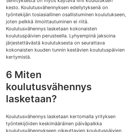
Selvityksestä on myös käytävä ilmi koulutuksen
kesto. Koulutusvähennyksen edellytyksenä on
työntekijän tosiasiallinen osallistuminen koulutukseen,
joten pelkkä ilmoittautuminen ei riitä.
Koulutusvähennys lasketaan kokonaisten
koulutuspäivien perusteella. Lyhyempinä jaksoina
järjestettävästä koulutuksesta on seurattava
kokonaisten kuuden tunnin kestävien koulutuspäivien
kertymistä.
6 Miten
koulutusvähennys
lasketaan?
Koulutusvähennys lasketaan kertomalla yrityksen
työntekijöiden keskimääräinen päiväpalkka
koulutusvähennykseen oikeuttavien koulutuspäivien