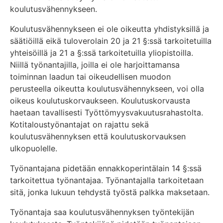
koulutusvähennykseen.
Koulutusvähennykseen ei ole oikeutta yhdistyksillä ja
säätiöillä eikä tuloverolain 20 ja 21 §:ssä tarkoitetuilla
yhteisöillä ja 21 a §:ssä tarkoitetuilla yliopistoilla.
Niillä työnantajilla, joilla ei ole harjoittamansa
toiminnan laadun tai oikeudellisen muodon
perusteella oikeutta koulutusvähennykseen, voi olla
oikeus koulutuskorvaukseen. Koulutuskorvausta
haetaan tavallisesti Työttömyysvakuutusrahastolta.
Kotitaloustyönantajat on rajattu sekä
koulutusvähennyksen että koulutuskorvauksen
ulkopuolelle.
Työnantajana pidetään ennakkoperintälain 14 §:ssä
tarkoitettua työnantajaa. Työnantajalla tarkoitetaan
sitä, jonka lukuun tehdystä työstä palkka maksetaan.
Työnantaja saa koulutusvähennyksen työntekijän