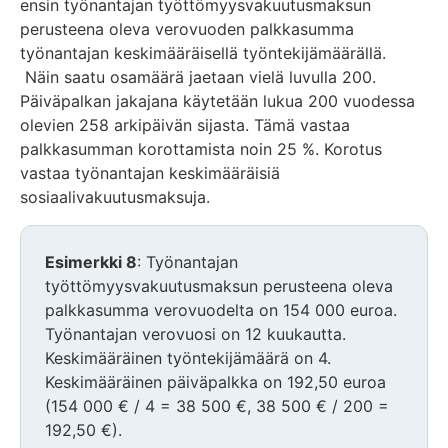
ensin työnantajan työttömyysvakuutusmaksun
perusteena oleva verovuoden palkkasumma
työnantajan keskimääräisellä työntekijämäärällä.
Näin saatu osamäärä jaetaan vielä luvulla 200.
Päiväpalkan jakajana käytetään lukua 200 vuodessa
olevien 258 arkipäivän sijasta. Tämä vastaa
palkkasumman korottamista noin 25 %. Korotus
vastaa työnantajan keskimääräisiä
sosiaalivakuutusmaksuja.
Esimerkki 8
: Työnantajan
työttömyysvakuutusmaksun perusteena oleva
palkkasumma verovuodelta on 154 000 euroa.
Työnantajan verovuosi on 12 kuukautta.
Keskimääräinen työntekijämäärä on 4.
Keskimääräinen päiväpalkka on 192,50 euroa
(154 000 € / 4 = 38 500 €, 38 500 € / 200 =
192,50 €).