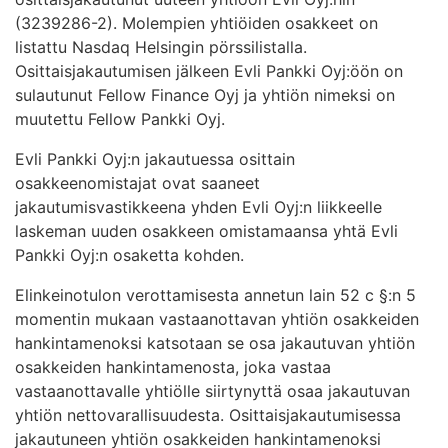
(3239286-2). Molempien yhtiöiden osakkeet on
listattu Nasdaq Helsingin pörssilistalla.
Osittaisjakautumisen jälkeen Evli Pankki Oyj:öön on
sulautunut Fellow Finance Oyj ja yhtiön nimeksi on
muutettu Fellow Pankki Oyj.
Evli Pankki Oyj:n jakautuessa osittain
osakkeenomistajat ovat saaneet
jakautumisvastikkeena yhden Evli Oyj:n liikkeelle
laskeman uuden osakkeen omistamaansa yhtä Evli
Pankki Oyj:n osaketta kohden.
Elinkeinotulon verottamisesta annetun lain 52 c §:n 5
momentin mukaan vastaanottavan yhtiön osakkeiden
hankintamenoksi katsotaan se osa jakautuvan yhtiön
osakkeiden hankintamenosta, joka vastaa
vastaanottavalle yhtiölle siirtynyttä osaa jakautuvan
yhtiön nettovarallisuudesta. Osittaisjakautumisessa
jakautuneen yhtiön osakkeiden hankintamenoksi