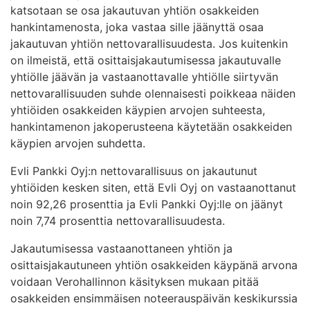
katsotaan se osa jakautuvan yhtiön osakkeiden
hankintamenosta, joka vastaa sille jäänyttä osaa
jakautuvan yhtiön nettovarallisuudesta. Jos kuitenkin
on ilmeistä, että osittaisjakautumisessa jakautuvalle
yhtiölle jäävän ja vastaanottavalle yhtiölle siirtyvän
nettovarallisuuden suhde olennaisesti poikkeaa näiden
yhtiöiden osakkeiden käypien arvojen suhteesta,
hankintamenon jakoperusteena käytetään osakkeiden
käypien arvojen suhdetta.
Evli Pankki Oyj:n nettovarallisuus on jakautunut
yhtiöiden kesken siten, että Evli Oyj on vastaanottanut
noin 92,26 prosenttia ja Evli Pankki Oyj:lle on jäänyt
noin 7,74 prosenttia nettovarallisuudesta.
Jakautumisessa vastaanottaneen yhtiön ja
osittaisjakautuneen yhtiön osakkeiden käypänä arvona
voidaan Verohallinnon käsityksen mukaan pitää
osakkeiden ensimmäisen noteerauspäivän keskikurssia