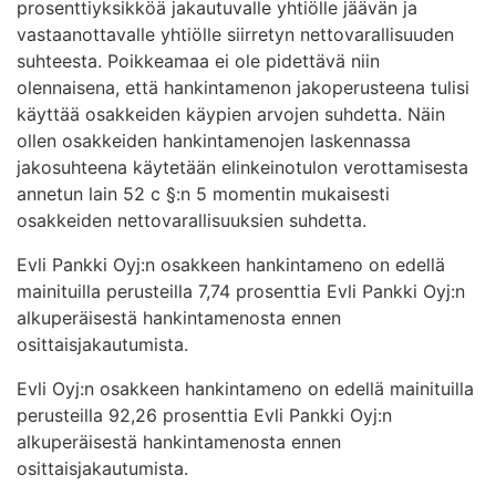
prosenttiyksikköä jakautuvalle yhtiölle jäävän ja
vastaanottavalle yhtiölle siirretyn nettovarallisuuden
suhteesta. Poikkeamaa ei ole pidettävä niin
olennaisena, että hankintamenon jakoperusteena tulisi
käyttää osakkeiden käypien arvojen suhdetta. Näin
ollen osakkeiden hankintamenojen laskennassa
jakosuhteena käytetään elinkeinotulon verottamisesta
annetun lain 52 c §:n 5 momentin mukaisesti
osakkeiden nettovarallisuuksien suhdetta.
Evli Pankki Oyj:n osakkeen hankintameno on edellä
mainituilla perusteilla 7,74 prosenttia Evli Pankki Oyj:n
alkuperäisestä hankintamenosta ennen
osittaisjakautumista.
Evli Oyj:n osakkeen hankintameno on edellä mainituilla
perusteilla 92,26 prosenttia Evli Pankki Oyj:n
alkuperäisestä hankintamenosta ennen
osittaisjakautumista.