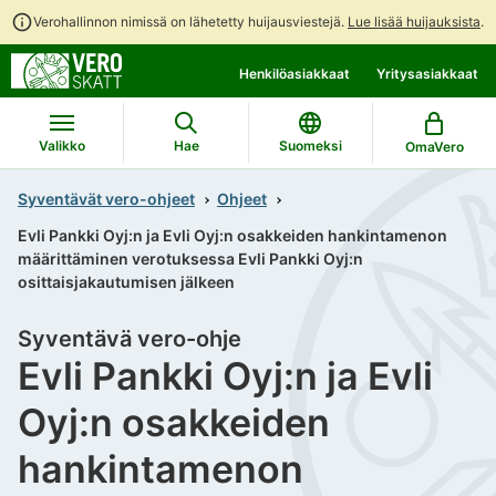
Verohallinnon nimissä on lähetetty huijausviestejä.
Lue lisää huijauksista
.
Siirry
Siirry
Henkilöasiakkaat
Yritysasiakkaat
suoraan
koko
sisältöön
sivuston
hakuun
Valikko
Hae
Suomeksi
OmaVero
Syventävät vero-ohjeet
Ohjeet
Evli Pankki Oyj:n ja Evli Oyj:n osakkeiden hankintamenon
määrittäminen verotuksessa Evli Pankki Oyj:n
osittaisjakautumisen jälkeen
Syventävä vero-ohje
Evli Pankki Oyj:n ja Evli
Oyj:n osakkeiden
hankintamenon