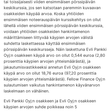
tai toissijaisesti viiden ensimmäisen pörssipäivän
keskikurssia, jos sen katsotaan paremmin kuvaavan
osakkeiden käypää arvoa. Koska yhtiöiden
ensimmäisen noteerauspäivän kurssikehitys on ollut
lähellä viiden ensimmäisen pörssipäivän keskikurssia,
voidaan yhtiöiden osakkeiden hankintamenon
määrittämiseen liittyvää käypien arvojen välistä
suhdetta laskettaessa käyttää ensimmäisen
pörssipäivän keskikursseja. Näin laskettuna Evli Pankki
Oyj:n osakkeen käypä arvo on ollut 0,544 euroa (2,80
prosenttia käypien arvojen yhteismäärästä), ja
jakautumisvastikkeeksi annetun Evli Oyj:n osakkeen
käypä arvo on ollut 18,76 euroa (97,20 prosenttia
käypien arvojen yhteismäärästä). Fellow Finance Oyj:n
sulautumisen vaikutus hankintamenon käyvänarvon
laskelmaan on vähäinen.
Evli Pankki Oyj:n osakkeen ja Evli Oyj:n osakkeen
käypien arvojen suhde poikkeaa noin 5