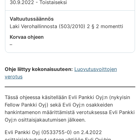
30.9.2022 - Toistaiseksi
Valtuutussäännös
Laki Verohallinnosta (503/2010) 2 § 2 momentti
Korvaa ohjeen
Tietoa
–
ei
saatavilla
Ohje liittyy kokonaisuuteen:
Luovutusvoittojen
verotus
Tässä ohjeessa käsitellään Evli Pankki Oyj:n (nykyisin
Fellow Pankki Oyj) sekä Evli Oyj:n osakkeiden
hankintamenon määrittämistä verotuksessa Evli Pankki
Oyj:n osittaisjakautumisen jälkeen.
Evli Pankki Oyj (0533755-0) on 2.4.2022
osittaisjakautunut uuteen yhtiöön Evli Oyj:hin