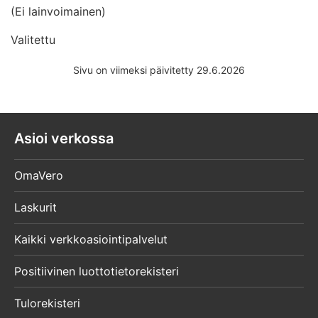
(Ei lainvoimainen)
Valitettu
Sivu on viimeksi päivitetty 29.6.2026
Asioi verkossa
OmaVero
Laskurit
Kaikki verkkoasiointipalvelut
Positiivinen luottotietorekisteri
Tulorekisteri