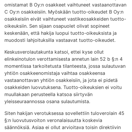
omistamat B Oy:n osakkeet vaihtuneet vastaanottavan
C Oy:n osakkeisiin. Myöskään tuotto-oikeudet B Oy:n
osakkeisiin eivät vaihtuneet vastikeosakkeiden tuotto-
oikeuksiin. Sen sijaan osapuolet olivat sopineet
keskenään, että hakija luopui tuotto-oikeuksista ja
muodosti lahjoituksilla vastaavat tuotto-oikeudet.
Keskusverolautakunta katsoi, ettei kyse ollut
elinkeinotulon verottamisesta annetun lain 52 b §:n 4
momentissa tarkoitetusta tilanteesta, jossa sulautuvan
yhtiön osakkeenomistaja vaihtaa osakkeensa
vastaanottavan yhtiön osakkeisiin, ja jota ei pidetä
osakkeiden luovutuksena. Tuotto-oikeuksien ei voitu
muullakaan perusteella katsoa siirtyvän
yleisseuraannossa osana sulautumista.
Siten hakijan verotuksessa sovellettiin tuloverolain 45
§:n luovutusvoiton veronalaisuutta koskevia
säännöksiä. Asiaa ei ollut arvioitava toisin direktiivin