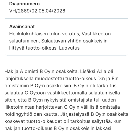
Diaarinumero
VH/2869/02.05.04/2026
Avainsanat
Henkilökohtaisen tulon verotus, Vastikkeeton
sulautuminen, Sulautuvan yhtiön osakkeisiin
liittyvä tuotto-oikeus, Luovutus
Hakija A omisti B Oy:n osakkeita. Lisäksi A:lla oli
lahjoituksella muodostettu tuotto-oikeus D:n ja E:n
omistamiin B Oy:n osakkeisiin. B Oy:n oli tarkoitus
sulautua C Oy:öön vastikkeettomalla sulautumisella
siten, että B Oy:n nykyisistä omistajista tuli uuden
liiketoimintaa harjoittavan C Oy:n välillisiä omistajia
holdingyhtiöiden kautta. Järjestelyssä B Oy:n osakkeita
koskevat tuotto-oikeudet oli tarkoitus säilyttää. Kun
hakijan tuotto-oikeus B Oy:n osakkeisiin lakkasi