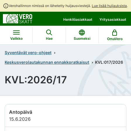
Verohallinnon nimissä on lähetetty huijausviestejä.
Lue lisää huijauksista
.
Siirry
Siirry
Henkilöasiakkaat
Yritysasiakkaat
suoraan
koko
sisältöön
sivuston
hakuun
Valikko
Hae
Suomeksi
OmaVero
Syventävät vero-ohjeet
Keskusverolautakunnan ennakkoratkaisut
KVL:017/2026
KVL:2026/17
Antopäivä
15.6.2026