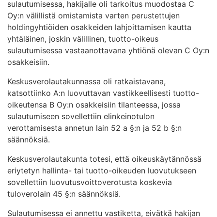
sulautumisessa, hakijalle oli tarkoitus muodostaa C
Oy:n välillistä omistamista varten perustettujen
holdingyhtiöiden osakkeiden lahjoittamisen kautta
yhtäläinen, joskin välillinen, tuotto-oikeus
sulautumisessa vastaanottavana yhtiönä olevan C Oy:n
osakkeisiin.
Keskusverolautakunnassa oli ratkaistavana,
katsottiinko A:n luovuttavan vastikkeellisesti tuotto-
oikeutensa B Oy:n osakkeisiin tilanteessa, jossa
sulautumiseen sovellettiin elinkeinotulon
verottamisesta annetun lain 52 a §:n ja 52 b §:n
säännöksiä.
Keskusverolautakunta totesi, että oikeuskäytännössä
eriytetyn hallinta- tai tuotto-oikeuden luovutukseen
sovellettiin luovutusvoittoverotusta koskevia
tuloverolain 45 §:n säännöksiä.
Sulautumisessa ei annettu vastiketta, eivätkä hakijan