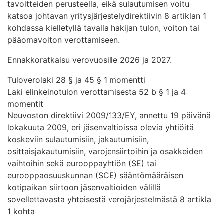
tavoitteiden perusteella, eikä sulautumisen voitu
katsoa johtavan yritysjärjestelydirektiivin 8 artiklan 1
kohdassa kielletyllä tavalla hakijan tulon, voiton tai
pääomavoiton verottamiseen.
Ennakkoratkaisu verovuosille 2026 ja 2027.
Tuloverolaki 28 § ja 45 § 1 momentti
Laki elinkeinotulon verottamisesta 52 b § 1 ja 4
momentit
Neuvoston direktiivi 2009/133/EY, annettu 19 päivänä
lokakuuta 2009, eri jäsenvaltioissa olevia yhtiöitä
koskeviin sulautumisiin, jakautumisiin,
osittaisjakautumisiin, varojensiirtoihin ja osakkeiden
vaihtoihin sekä eurooppayhtiön (SE) tai
eurooppaosuuskunnan (SCE) sääntömääräisen
kotipaikan siirtoon jäsenvaltioiden välillä
sovellettavasta yhteisestä verojärjestelmästä 8 artikla
1 kohta