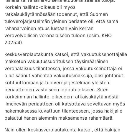
Korkein hallinto-oikeus oli myös
ratkaisukäytännössään todennut, että Suomen
tuloverojärjestelmän yleinen periaate oli, että sama
rahanarvoinen etuus luetaan vain kerran
verovelvollisen veronalaiseen tuloon (esim. KHO
2025:4).
Keskusverolautakunta katsoi, että vakuutuksenottajalle
maksetun vakuutussuorituksen täysimääräinen
veronalaisuus tilanteessa, jossa vakuutuksenottaja ei
ollut saanut vähentää vakuutusmaksuja, olisi johtanut
kohtuuttomaan ja tuloverojärjestelmän yleisten
periaatteiden vastaiseen lopputulokseen. Siten
korkeimman hallinto-oikeuden ratkaisukäytännöstä
ilmenevän periaatteen oli katsottava soveltuvan myös
hakemuksessa kuvattuun tilanteeseen, jossa hakijalle
palautui hänen aiemmin maksamansa rahamäärä.
Näin ollen keskusverolautakunta katsoi, että hakijan