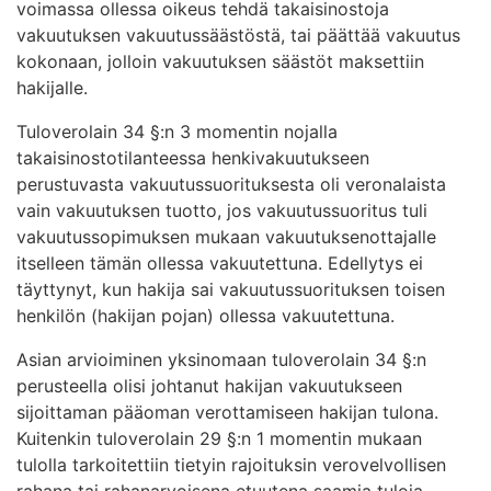
voimassa ollessa oikeus tehdä takaisinostoja
vakuutuksen vakuutussäästöstä, tai päättää vakuutus
kokonaan, jolloin vakuutuksen säästöt maksettiin
hakijalle.
Tuloverolain 34 §:n 3 momentin nojalla
takaisinostotilanteessa henkivakuutukseen
perustuvasta vakuutussuorituksesta oli veronalaista
vain vakuutuksen tuotto, jos vakuutussuoritus tuli
vakuutussopimuksen mukaan vakuutuksenottajalle
itselleen tämän ollessa vakuutettuna. Edellytys ei
täyttynyt, kun hakija sai vakuutussuorituksen toisen
henkilön (hakijan pojan) ollessa vakuutettuna.
Asian arvioiminen yksinomaan tuloverolain 34 §:n
perusteella olisi johtanut hakijan vakuutukseen
sijoittaman pääoman verottamiseen hakijan tulona.
Kuitenkin tuloverolain 29 §:n 1 momentin mukaan
tulolla tarkoitettiin tietyin rajoituksin verovelvollisen
rahana tai rahanarvoisena etuutena saamia tuloja.