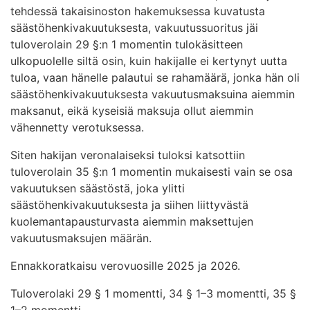
tehdessä takaisinoston hakemuksessa kuvatusta
säästöhenkivakuutuksesta, vakuutussuoritus jäi
tuloverolain 29 §:n 1 momentin tulokäsitteen
ulkopuolelle siltä osin, kuin hakijalle ei kertynyt uutta
tuloa, vaan hänelle palautui se rahamäärä, jonka hän oli
säästöhenkivakuutuksesta vakuutusmaksuina aiemmin
maksanut, eikä kyseisiä maksuja ollut aiemmin
vähennetty verotuksessa.
Siten hakijan veronalaiseksi tuloksi katsottiin
tuloverolain 35 §:n 1 momentin mukaisesti vain se osa
vakuutuksen säästöstä, joka ylitti
säästöhenkivakuutuksesta ja siihen liittyvästä
kuolemantapausturvasta aiemmin maksettujen
vakuutusmaksujen määrän.
Ennakkoratkaisu verovuosille 2025 ja 2026.
Tuloverolaki 29 § 1 momentti, 34 § 1–3 momentti, 35 §
1–2 momentti