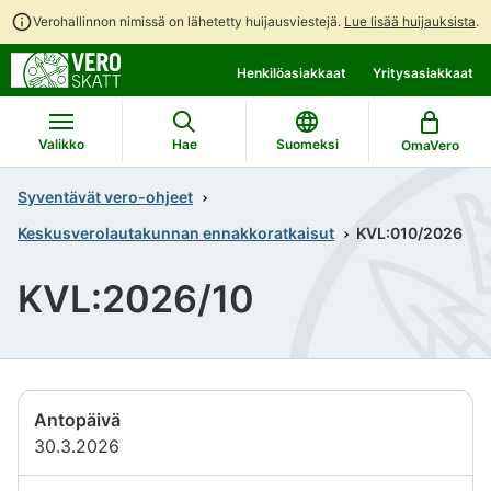
Verohallinnon nimissä on lähetetty huijausviestejä.
Lue lisää huijauksista
.
Siirry
Siirry
Henkilöasiakkaat
Yritysasiakkaat
suoraan
koko
sisältöön
sivuston
hakuun
Valikko
Hae
Suomeksi
OmaVero
Syventävät vero-ohjeet
Keskusverolautakunnan ennakkoratkaisut
KVL:010/2026
KVL:2026/10
Antopäivä
30.3.2026