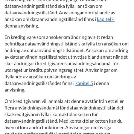
dataanvändningstillstånd ska fylla i ansökan om
dataanvändningstillstånd. Anvisningar om ifyllande av
ansökan om dataanvändningstillstånd finns i
kapitel 4
i
denna anvisning.
En kreditgivare som ansöker om ändring av sitt redan
befintliga dataanvändningstillstånd ska fylla i en ansökan om
ändring av dataanvändningstillståndet. Ansökan om ändring
av dataanvändningstillståndet utnyttjas bland annat när det
sker ändringar i kreditgivarens användningsändamål för
utdraget ur kreditupplysningsregistret. Anvisningar om
ifyllande av ansökan om ändring av
dataanvändningstillståndet finns i
kapitel 5
i denna
anvisning.
Om kreditgivaren vill anmäla att denne avstår från ett eller
flera användningsändamål för dataanvändningstillståndet
ska kreditgivaren fylla i kontaktblanketten för
dataanvändningstillstånd. Med kontaktblanketten kan du
även utföra andra funktioner. Anvisningar om övriga
användningsändamål för kontaktblanketten och om