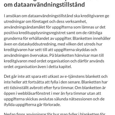
om dataanvändningstillstånd
I ansökan om dataanvändningstillstånd ska kreditgivaren ge
utredningar om företaget och dess verksamhet,
användningsändamålet för uppgifterna som lämnas ur det
positiva kreditupplysningsregistret samt om de rättsliga
grunderna för erhållandet av uppgifter. Blanketten innehåller
även en dataskyddsutredning, med vilken det utreds hur
kreditgivaren har sett till att uppgifterna skyddas och
användningen övervakas. På blanketten hänvisar man till
kreditgivaren med ordet organisation och därför används
ordet
organisation
även i detta kapitel.
Det går inte att spara ett utkast av e-tjänstens blankett och
inte heller att fortsätta att fylla i den senare. Blanketten har
ett tidsinställt avbrott efter fyra timmar. Om blanketten är
öppen i webbläsarfönstret i mer än fyra timmar utan att
uppgifterna skickas avslutas sålunda nätsessionen och de
ifyllda uppgifterna går förlorade.
Nedan finns anvisningar för hur man fyller i blanketten för