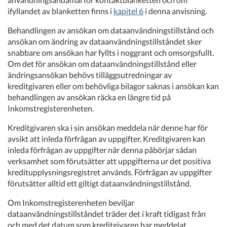
ifyllandet av blanketten finns i
kapitel 6
i denna anvisning.
Behandlingen av ansökan om dataanvändningstillstånd och
ansökan om ändring av dataanvändningstillståndet sker
snabbare om ansökan har fyllts i noggrant och omsorgsfullt.
Om det för ansökan om dataanvändningstillstånd eller
ändringsansökan behövs tilläggsutredningar av
kreditgivaren eller om behövliga bilagor saknas i ansökan kan
behandlingen av ansökan räcka en längre tid på
Inkomstregisterenheten.
Kreditgivaren ska i sin ansökan meddela när denne har för
avsikt att inleda förfrågan av uppgifter. Kreditgivaren kan
inleda förfrågan av uppgifter när denna påbörjar sådan
verksamhet som förutsätter att uppgifterna ur det positiva
kreditupplysningsregistret används. Förfrågan av uppgifter
förutsätter alltid ett giltigt dataanvändningstillstånd.
Om Inkomstregisterenheten beviljar
dataanvändningstillståndet träder det i kraft tidigast från
och med det datum som kreditgivaren har meddelat.