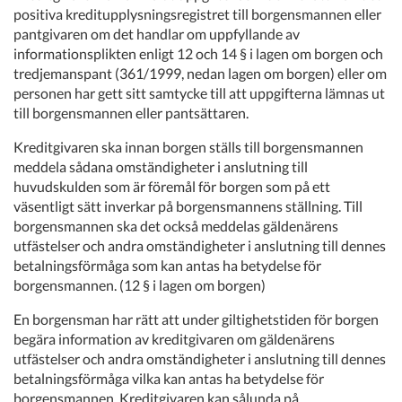
positiva kreditupplysningsregistret till borgensmannen eller
pantgivaren om det handlar om uppfyllande av
informationsplikten enligt 12 och 14 § i lagen om borgen och
tredjemanspant (361/1999, nedan lagen om borgen) eller om
personen har gett sitt samtycke till att uppgifterna lämnas ut
till borgensmannen eller pantsättaren.
Kreditgivaren ska innan borgen ställs till borgensmannen
meddela sådana omständigheter i anslutning till
huvudskulden som är föremål för borgen som på ett
väsentligt sätt inverkar på borgensmannens ställning. Till
borgensmannen ska det också meddelas gäldenärens
utfästelser och andra omständigheter i anslutning till dennes
betalningsförmåga som kan antas ha betydelse för
borgensmannen. (12 § i lagen om borgen)
En borgensman har rätt att under giltighetstiden för borgen
begära information av kreditgivaren om gäldenärens
utfästelser och andra omständigheter i anslutning till dennes
betalningsförmåga vilka kan antas ha betydelse för
borgensmannen. Kreditgivaren kan sålunda på