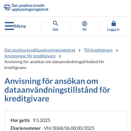
Gå
Gå
direkt
till
till
hela
innehållet
webbplatsens
Meny
sökning
Sök
SV
Logga in
Det positiva kreditupplysningsregistret
Till kreditgivare
Anvisningar för kreditgivare
Anvisning för ansökan om dataanvändningstillstånd för
kreditgivare
Anvisning för ansökan om
dataanvändningstillstånd för
kreditgivare
Har getts
9.5.2025
Diarienummer
VH/3068/06.00.00/2025