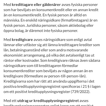
Med
kredittagare eller gäldenärer
avses fysiska personer
som har beviljats en konsumentkredit eller en annan kredit
än en konsumentkredit. En fysisk person är alltid en
människa. En enskild näringsidkare (firmaföretagare) är en
fysisk person. Juridiska personer, såsom aktiebolag eller
öppna bolag, är däremot inte fysiska personer.
Med
kreditgivare
avses näringsidkare som enligt avtal
lämnar eller utfäster sig att lämna kredittagare krediter som
lån, betalningsanstånd eller som andra motsvarande
ekonomiskt arrangemang, på vilka det avtalsenligt tas ut
räntor eller kostnader. Som kreditgivare räknas även sådana
näringsidkare som till kredittagaren förmedlar
konsumentkrediter som beviljats av någon annan än en
kreditgivare (förmedlare av person-till-person-lån).
Kreditgivarna som har rätt att använda uppgifterna i det
positiva kreditupplysningsregistret specificeras i 21 § i lagen
om ett positivt kreditupplysningsregister (739/2022).
Med ett
utdrag ur kreditupplysningsregistret
avses
kreditupplysningsrapporten enligt lagen om ett positivt