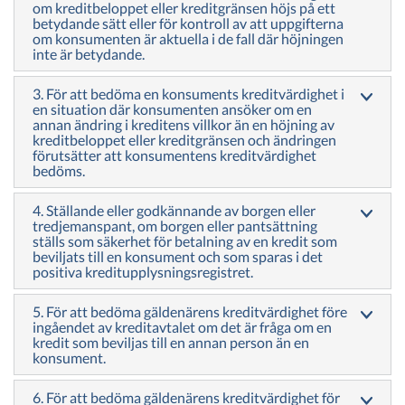
om kreditbeloppet eller kreditgränsen höjs på ett
betydande sätt eller för kontroll av att uppgifterna
om konsumenten är aktuella i de fall där höjningen
inte är betydande.
3. För att bedöma en konsuments kreditvärdighet i
en situation där konsumenten ansöker om en
annan ändring i kreditens villkor än en höjning av
kreditbeloppet eller kreditgränsen och ändringen
förutsätter att konsumentens kreditvärdighet
bedöms.
4. Ställande eller godkännande av borgen eller
tredjemanspant, om borgen eller pantsättning
ställs som säkerhet för betalning av en kredit som
beviljats till en konsument och som sparas i det
positiva kreditupplysningsregistret.
5. För att bedöma gäldenärens kreditvärdighet före
ingåendet av kreditavtalet om det är fråga om en
kredit som beviljas till en annan person än en
konsument.
6. För att bedöma gäldenärens kreditvärdighet för