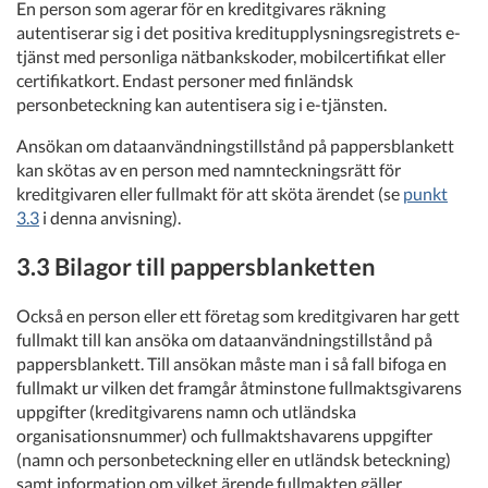
En person som agerar för en kreditgivares räkning
autentiserar sig i det positiva kreditupplysningsregistrets e-
tjänst med personliga nätbankskoder, mobilcertifikat eller
certifikatkort. Endast personer med finländsk
personbeteckning kan autentisera sig i e-tjänsten.
Ansökan om dataanvändningstillstånd på pappersblankett
kan skötas av en person med namnteckningsrätt för
kreditgivaren eller fullmakt för att sköta ärendet (se
punkt
3.3
i denna anvisning).
3.3 Bilagor till pappersblanketten
Också en person eller ett företag som kreditgivaren har gett
fullmakt till kan ansöka om dataanvändningstillstånd på
pappersblankett. Till ansökan måste man i så fall bifoga en
fullmakt ur vilken det framgår åtminstone fullmaktsgivarens
uppgifter (kreditgivarens namn och utländska
organisationsnummer) och fullmaktshavarens uppgifter
(namn och personbeteckning eller en utländsk beteckning)
samt information om vilket ärende fullmakten gäller.