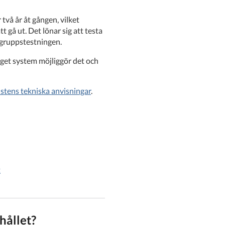
 två år åt gången, vilket
tt gå ut. Det lönar sig att testa
ntgruppstestningen.
 eget system möjliggör det och
nstens tekniska anvisningar
.
t
hållet?