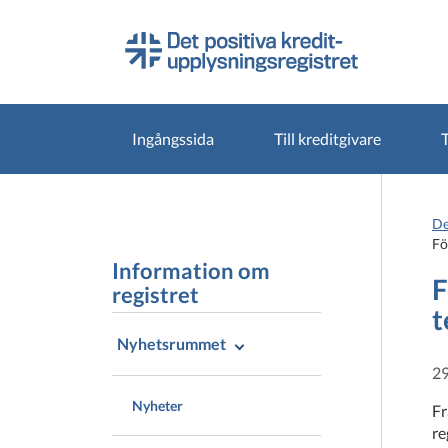
Gå
Gå
direkt
till
till
hela
innehållet
webbplatsens
sökning
Ingångssida
Till kreditgivare
T
De
Fö
Information om
F
registret
t
Nyhetsrummet
29
Nyheter
Fr
re