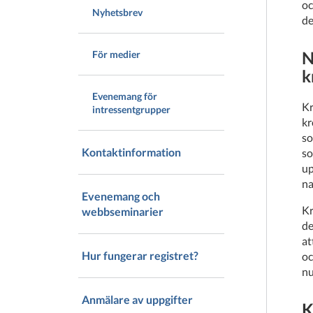
oc
Nyhetsbrev
de
N
För medier
k
Evenemang för
Kr
intressentgrupper
kr
so
Kontaktinformation
so
up
na
Evenemang och
Kr
webbseminarier
de
at
Hur fungerar registret?
oc
nu
Anmälare av uppgifter
K