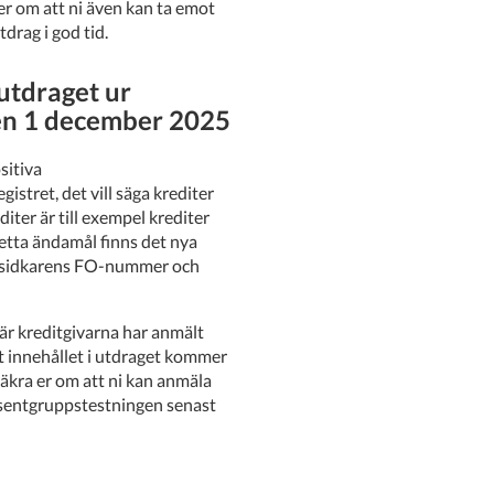
 er om att ni även kan ta emot
tdrag i god tid.
 utdraget ur
den 1 december 2025
sitiva
istret, det vill säga krediter
iter är till exempel krediter
detta ändamål finns det nya
ringsidkarens FO-nummer och
är kreditgivarna har anmält
t innehållet i utdraget kommer
säkra er om att ni kan anmäla
essentgruppstestningen senast