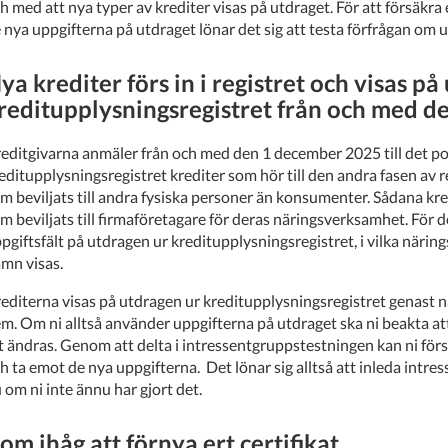
h med att nya typer av krediter visas på utdraget. För att försäkra
 nya uppgifterna på utdraget lönar det sig att testa förfrågan om u
ya krediter förs in i registret och visas på
reditupplysningsregistret från och med 
editgivarna anmäler från och med den 1 december 2025 till det po
editupplysningsregistret krediter som hör till den andra fasen av reg
m beviljats till andra fysiska personer än konsumenter. Sådana kred
m beviljats till firmaföretagare för deras näringsverksamhet. För 
pgiftsfält på utdragen ur kreditupplysningsregistret, i vilka nä
mn visas.
editerna visas på utdragen ur kreditupplysningsregistret genast n
m. Om ni alltså använder uppgifterna på utdraget ska ni beakta at
t ändras. Genom att delta i intressentgruppstestningen kan ni för
h ta emot de nya uppgifterna. Det lönar sig alltså att inleda intr
 om ni inte ännu har gjort det.
om ihåg att förnya ert certifikat