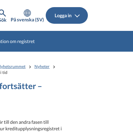
Logga in
På svenska (SV)
Sök
tion om registret
yhetsrummet
Nyheter
i tid
fortsätter –
till den andra fasen till
ur kreditupplysningsregistret i