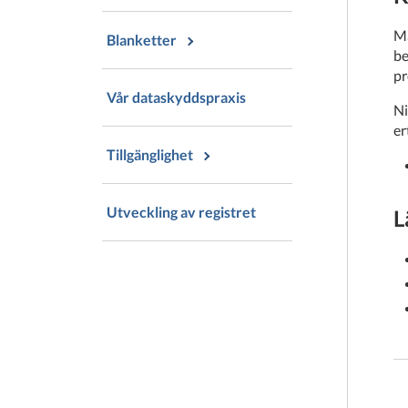
Mä
Blanketter
be
pr
Vår dataskyddspraxis
Ni
er
Tillgänglighet
Utveckling av registret
L