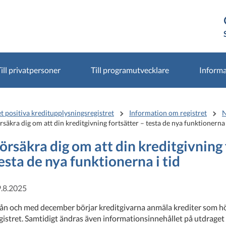
ill privatpersoner
Till programutvecklare
Informa
t positiva kreditupplysningsregistret
Information om registret
N
rsäkra dig om att din kreditgivning fortsätter – testa de nya funktionerna 
örsäkra dig om att din kreditgivning 
esta de nya funktionerna i tid
.8.2025
ån och med december börjar kreditgivarna anmäla krediter som hör 
gistret. Samtidigt ändras även informationsinnehållet på utdraget 