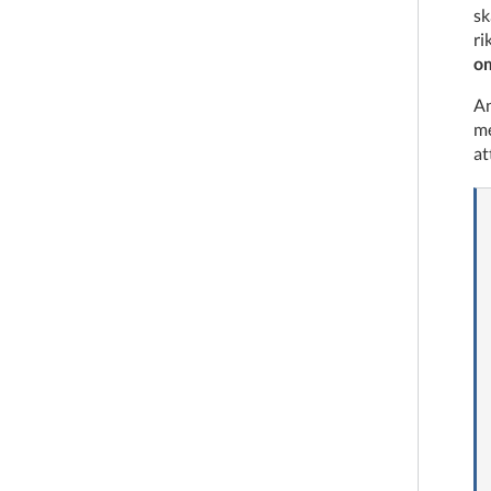
sk
ri
om
An
me
at