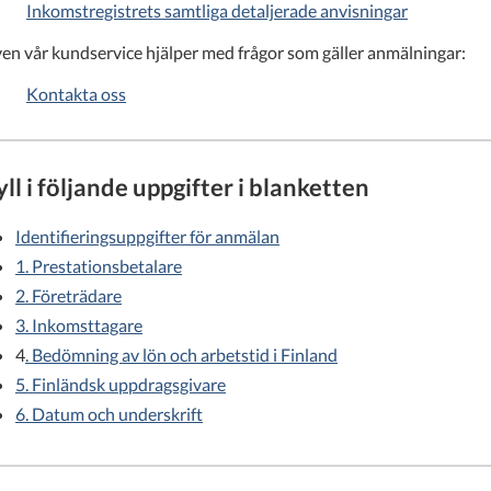
Inkomstregistrets samtliga detaljerade anvisningar
en vår kundservice hjälper med frågor som gäller anmälningar:
Kontakta oss
yll i följande uppgifter i blanketten
Identifieringsuppgifter för anmälan
1. Prestationsbetalare
2. Företrädare
3. Inkomsttagare
4
. Bedömning av lön och arbetstid i Finland
5. Finländsk uppdragsgivare
6. Datum och underskrift