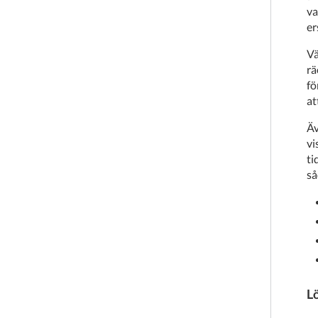
va
er
Vä
rä
fö
at
Äv
vi
ti
så
L