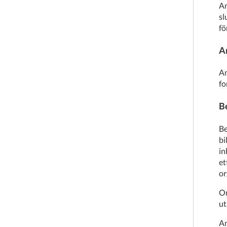
An
sl
fö
A
An
f
B
Be
bi
in
et
or
Om
ut
An