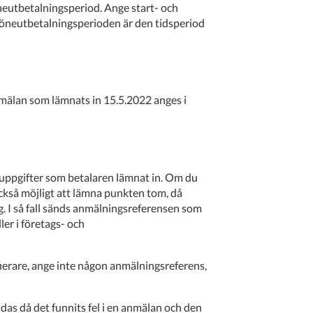
eutbetalningsperiod. Ange start- och
neutbetalningsperioden är den tidsperiod
älan som lämnats in 15.5.2022 anges i
uppgifter som betalaren lämnat in. Om du
 också möjligt att lämna punkten tom, då
g. I så fall sänds anmälningsreferensen som
ler i företags- och
ierare, ange inte någon anmälningsreferens,
as då det funnits fel i en anmälan och den