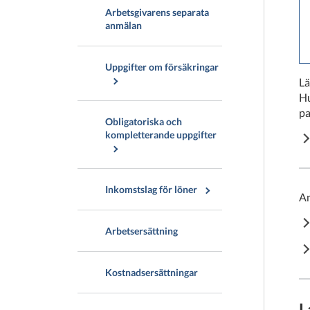
Arbetsgivarens separata
anmälan
Uppgifter om försäkringar
Lä
Hu
pa
Obligatoriska och
kompletterande uppgifter
Inkomstslag för löner
An
Arbetsersättning
Kostnadsersättningar
L