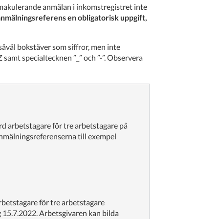
 makulerande anmälan i inkomstregistret inte
anmälningsreferens en obligatorisk uppgift,
åväl bokstäver som siffror, men inte
Z samt specialtecknen ”_” och ”-”. Observera
rd arbetstagare för tre arbetstagare på
nmälningsreferenserna till exempel
rbetstagare för tre arbetstagare
15.7.2022. Arbetsgivaren kan bilda