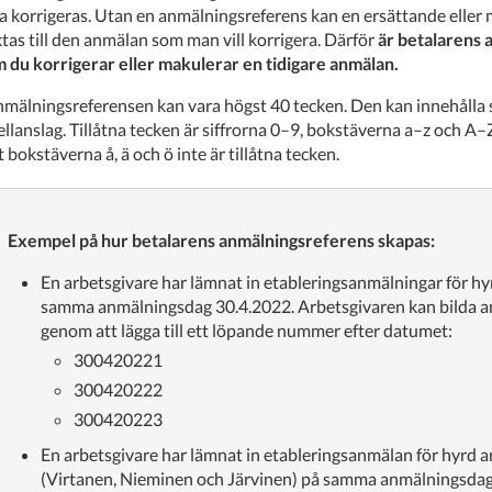
a korrigeras. Utan en anmälningsreferens kan en ersättande eller
ktas till den anmälan som man vill korrigera. Därför
är betalarens 
 du korrigerar eller makulerar en tidigare anmälan.
mälningsreferensen kan vara högst 40 tecken. Den kan innehålla s
llanslag. Tillåtna tecken är siffrorna 0–9, bokstäverna a–z och A–
t bokstäverna å, ä och ö inte är tillåtna tecken.
Exempel på hur betalarens anmälningsreferens skapas:
En arbetsgivare har lämnat in etableringsanmälningar för hy
samma anmälningsdag 30.4.2022. Arbetsgivaren kan bilda a
genom att lägga till ett löpande nummer efter datumet:
300420221
300420222
300420223
En arbetsgivare har lämnat in etableringsanmälan för hyrd a
(Virtanen, Nieminen och Järvinen) på samma anmälningsdag 