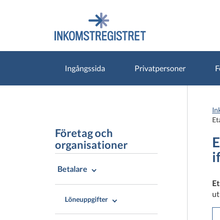
Gå
Gå
direkt
till
till
hela
innehållet
webbplatsens
sökning
Ingångssida
Privatpersoner
F
In
Et
Företag och
E
organisationer
i
Betalare
Et
ut
Löneuppgifter