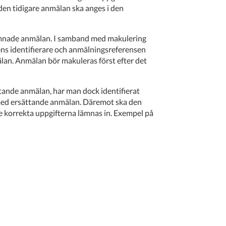
den tidigare anmälan ska anges i den
ämnade anmälan. I samband med makulering
ens identifierare och anmälningsreferensen
mälan. Anmälan bör makuleras först efter det
tande anmälan, har man dock identifierat
 med ersättande anmälan. Däremot ska den
 korrekta uppgifterna lämnas in. Exempel på