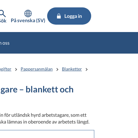
Logga in
På svenska (SV)
Sök
 oss
gifter
Pappersanmälan
Blanketter
gare – blankett och
n för utländsk hyrd arbetstagare, som ett
 ska lämnas in oberoende av arbetets längd.