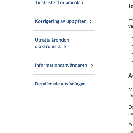
Tidsfrister för anmälan
I
Fy
Korrigering av uppgifter
va
Uträtta ärenden
elektroniskt
Informationsanvändaren
Å
Detaljerade anvisningar
Ma
Du
De
an
E
an