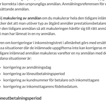
r korrekta i den ursprungliga anmälan. Anmälningsreferensen för 
sättande anmälan.
lj
makulering av anmälan
om du makulerar hela den tidigare inl
cker det att man utöver typ av åtgärd anmäler prestationsbetalar
r den tidigare anmälan så att makuleringen hänför sig till rätt an
t man har lämnat in en ny anmälan.
en om korrigeringar i inkomstregistret i allmänhet görs med ersät
ssa situationer där de inlämnade uppgifterna inte kan korrigeras
digare inlämnad anmälan makuleras varefter en ny anmälan med de
dana situationer är:
korrigering av anmälningsdag
korrigering av löneutbetalningsperiod
korrigering av kundnummer för betalare och inkomsttagare
korrigering av inkomsttagarens födelsedatum.
öneutbetalningsperiod