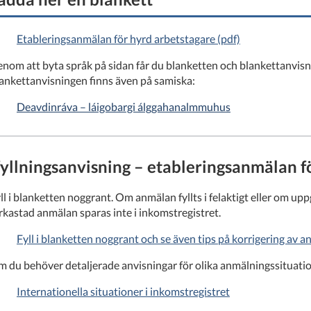
Etableringsanmälan för hyrd arbetstagare (pdf)
nom att byta språk på sidan får du blanketten och blankettanvisni
ankettanvisningen finns även på samiska:
Deavdinráva – láigobargi álggahanalmmuhus
fyllningsanvisning – etableringsanmälan f
ll i blanketten noggrant. Om anmälan fyllts i felaktigt eller om up
rkastad anmälan sparas inte i inkomstregistret.
Fyll i blanketten noggrant och se även tips på korrigering av 
 du behöver detaljerade anvisningar för olika anmälningssituation
Internationella situationer i inkomstregistret