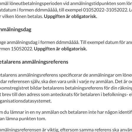
mäl löneutbetalningsperioden vid anmälningstidpunkten som lön
utdatum i formen ddmmåååå, till exempel 01052022-31052022. Lö
r vilken lönen betalas.
Uppgiften är obligatorisk.
nmälningsdag
ge anmälningsdag i formen ddmmåååå. Till exempel datum för anm
ormen 15052022.
Uppgiften är obligatorisk.
etalarens anmälningsreferens
talarens anmälningsreferens specificerar de anmälningar om löne
ldar referensen själv, ska den vara unik i varje ny anmälan. Det är
komstregistret bildar betalarens betalningsreferens för din räknin
t brev till den adress som antecknats för betalaren i befolknings- el
ganisationsdatasystemet.
 du lämnar in en ny anmälan och betalaren inte har någon identif
an lämna punkten tom.
mälningsreferensen är viktig, eftersom samma referens ska använd