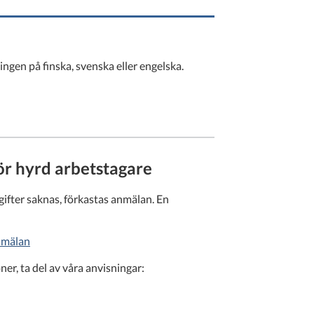
ngen på finska, svenska eller engelska.
ör hyrd arbetstagare
pgifter saknas, förkastas anmälan. En
anmälan
er, ta del av våra anvisningar: