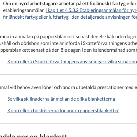
Om
en hyrd arbetstagare arbetar på ett finländskt fartyg eller
etableringsanmälan
i kapitlet 4.5.3.2 Etableringsanmälan för hy
finländskt fartyg eller luftfartyg i den detaljerade anvisningen fö
mna in anmälan på pappersblankett senast den 8:e kalenderdagen 
shåll och dödsbon som inte är införda i Skatteförvaltningens arb
ppersblankett senast på den 8:e dagen i den kalendermånad som f
Kontrollera i Skatteförvaltningens anvisningar i vilka situati
mäl vid behov även löner och andra utbetalda prestationer med 
Se vilka skillnaderna är mellan de olika blanketterna
Kontrollera tidsfristerna för andra pappersblanketter
adda ner en blankett