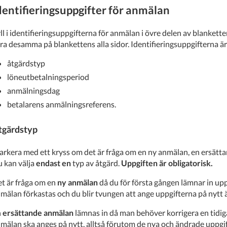
dentifieringsuppgifter för anmälan
ll i identifieringsuppgifterna för anmälan i övre delen av blankette
ra desamma på blankettens alla sidor. Identifieringsuppgifterna är
åtgärdstyp
löneutbetalningsperiod
anmälningsdag
betalarens anmälningsreferens.
tgärdstyp
rkera med ett kryss om det är fråga om en ny anmälan, en ersätt
 kan välja
endast en
typ av åtgärd.
Uppgiften är obligatorisk.
t är fråga om en
ny anmälan
då du för första gången lämnar in upp
mälan förkastas och du blir tvungen att ange uppgifterna på nytt 
n
ersättande anmälan
lämnas in då man behöver korrigera en tidiga
mälan ska anges på nytt, alltså förutom de nya och ändrade uppg