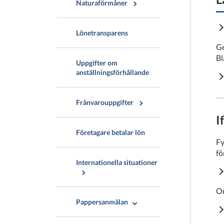
Naturaförmåner
Lönetransparens
Ge
Bl
Uppgifter om
anställningsförhållande
Frånvarouppgifter
I
Företagare betalar lön
Fy
fö
Internationella situationer
Om
Pappersanmälan