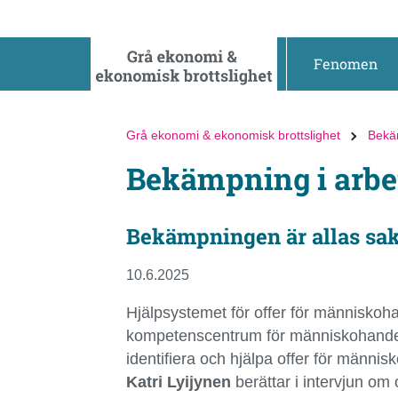
Gå
Gå
direkt
till
till
hela
Fenomen
innehållet
webbplatsens
sökning
Grå ekonomi & ekonomisk brottslighet
Bekä
Bekämpning i arbe
Bekämpningen är allas sak
10.6.2025
Hjälpsystemet för offer för människoha
kompetenscentrum för människohandel,
identifiera och hjälpa offer för männis
Katri Lyijynen
berättar i intervjun om