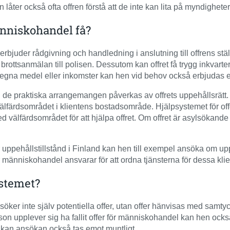
 låter också ofta offren förstå att de inte kan lita på myndighete
änniskohandel få?
rbjuder rådgivning och handledning i anslutning till offrens stäl
n brottsanmälan till polisen. Dessutom kan offret få trygg inkvarter
r egna medel eller inkomster kan hen vid behov också erbjudas 
och de praktiska arrangemangen påverkas av offrets uppehållsrätt
färdsområdet i klientens bostadsområde. Hjälpsystemet för offe
 välfärdsområdet för att hjälpa offret. Om offret är asylsökande
ehållstillstånd i Finland kan hen till exempel ansöka om uppehå
 människohandel ansvarar för att ordna tjänsterna för dessa klie
stemet?
söker inte själv potentiella offer, utan offer hänvisas med samty
rson upplever sig ha fallit offer för människohandel kan hen ock
 kan ansökan också tas emot muntligt.