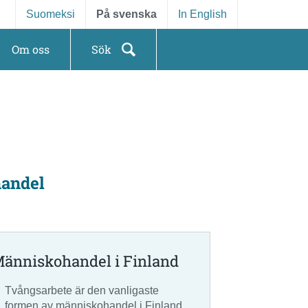
Suomeksi
På svenska
In English
Om oss
Sök
handel
änniskohandel i Finland
Tvångsarbete är den vanligaste
formen av människohandel i Finland.