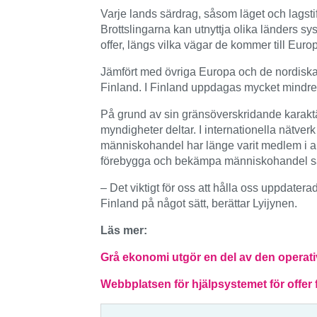
Varje lands särdrag, såsom läget och lagst
Brottslingarna kan utnyttja olika länders sy
offer, längs vilka vägar de kommer till Europ
Jämfört med övriga Europa och de nordiska l
Finland. I Finland uppdagas mycket mindre m
På grund av sin gränsöverskridande karaktär
myndigheter deltar. I internationella nätverk
människohandel har länge varit medlem i arb
förebygga och bekämpa människohandel sam
– Det viktigt för oss att hålla oss uppdat
Finland på något sätt, berättar Lyijynen.
Läs mer:
Grå ekonomi utgör en del av den operati
Webbplatsen för hjälpsystemet för offer 