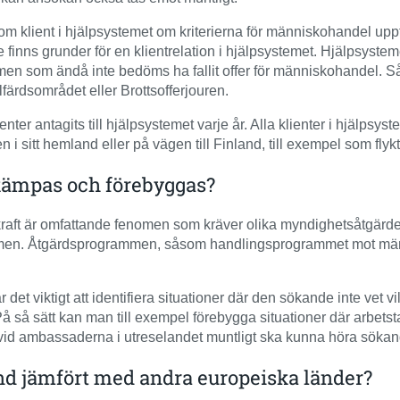
om klient i hjälpsystemet om kriterierna för människohandel uppfy
e finns grunder för en klientrelation i hjälpsystemet. Hjälpsyst
ar, men som ändå inte bedöms ha fallit offer för människohandel. 
älfärdsområdet eller Brottsofferjouren.
er antagits till hjälpsystemet varje år. Alla klienter i hjälpsyste
n i sitt hemland eller på vägen till Finland, till exempel som flyk
ämpas och förebyggas?
raft är omfattande fenomen som kräver olika myndighetsåtgärde
omen. Åtgärdsprogrammen, såsom handlingsprogrammet mot männi
 det viktigt att identifiera situationer där den sökande inte vet v
å så sätt kan man till exempel förebygga situationer där arbetsta
n vid ambassaderna i utreselandet muntligt ska kunna höra sökand
and jämfört med andra europeiska länder?