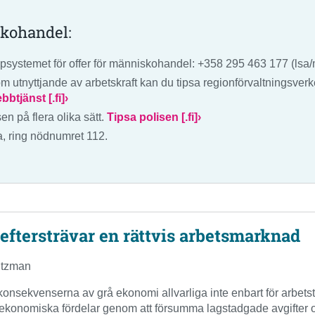
kohandel:
älpsystemet för offer för människohandel: +358 295 463 177 (lsa
m utnyttjande av arbetskraft kan du tipsa regionförvaltningsverk
tjänst [.fi]›
en på flera olika sätt.
Tipsa polisen [.fi]›
sa, ring nödnumret 112.
eftersträvar en rättvis arbetsmarknad
utzman
konsekvenserna av grå ekonomi allvarliga inte enbart för arbets
ga ekonomiska fördelar genom att försumma lagstadgade avgifter