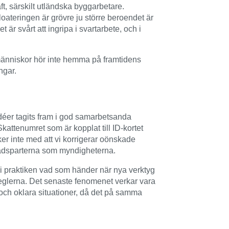
t, särskilt utländska byggarbetare.
ploateringen är grövre ju större beroendet är
är svårt att ingripa i svartarbete, och i
v människor hör inte hemma på framtidens
ngar.
éer tagits fram i god samarbetsanda
attenumret som är kopplat till ID-kortet
er inte med att vi korrigerar oönskade
rknadsparterna som myndigheterna.
i praktiken vad som händer när nya verktyg
 reglerna. Det senaste fenomenet verkar vara
a och oklara situationer, då det på samma