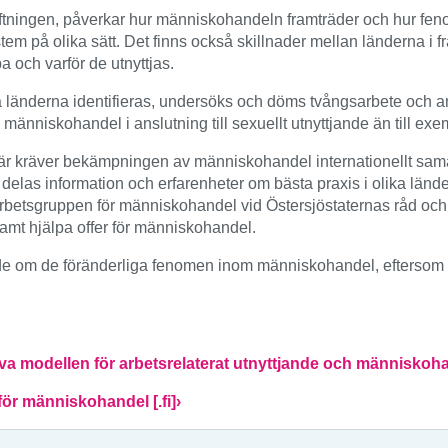
iftningen, påverkar hur människohandeln framträder och hur fe
stem på olika sätt. Det finns också skillnader mellan länderna i 
a och varför de utnyttjas.
änderna identifieras, undersöks och döms tvångsarbete och annat
änniskohandel i anslutning till sexuellt utnyttjande än till exe
 kräver bekämpningen av människohandel internationellt samarbet
 delas information och erfarenheter om bästa praxis i olika länder
etsgruppen för människohandel vid Östersjöstaternas råd och delta
t hjälpa offer för människohandel.
erade om de föränderliga fenomen inom människohandel, eftersom 
va modellen för arbetsrelaterat utnyttjande och människoh
för människohandel [.fi]›