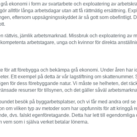
rå ekonomi i form av svartarbete och exploatering av arbetskraf
 gör alltför långa arbetsdagar utan att få rättmätig ersättning. Ex
ngen, eftersom uppsägningsskyddet är så gott som obefintligt. Det 
tt.
mja en rättvis, jämlik arbetsmarknad. Missbruk och exploatering a
r kompetenta arbetstagare, unga och kvinnor för direkta anställni
 för att förebygga och bekämpa grå ekonomi. Under åren har id
r. Ett exempel på detta är vår lagstiftning om skattenummer. Sk
gen för dess förebyggande natur. Vi måste se helheten, det räck
begränsade resurser för tillsynen, och det gäller såväl arbetsma
undet besök på byggarbetsplatser, och vi får med andra ord se 
ion om vilken typ av metoder som har uppfunnits för att kringgå
gande, dvs. falskt egenföretagande. Detta har lett till egendomlig
m vem som i själva verket betalar lönerna.