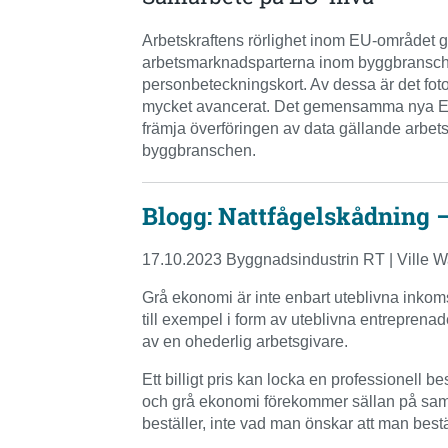
Arbetskraftens rörlighet inom EU-området g
arbetsmarknadsparterna inom byggbranschen
personbeteckningskort. Av dessa är det fot
mycket avancerat. Det gemensamma nya EU-pro
främja överföringen av data gällande arbets
byggbranschen.
Blogg: Nattfågelskådning 
17.10.2023 Byggnadsindustrin RT | Ville W
Grå ekonomi är inte enbart uteblivna inkoms
till exempel i form av uteblivna entreprena
av en ohederlig arbetsgivare.
Ett billigt pris kan locka en professionell b
och grå ekonomi förekommer sällan på samma
beställer, inte vad man önskar att man beställe