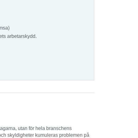
/msa)
ets arbetarskydd.
tagarna, utan för hela branschens
 och skyldigheter kumuleras problemen på