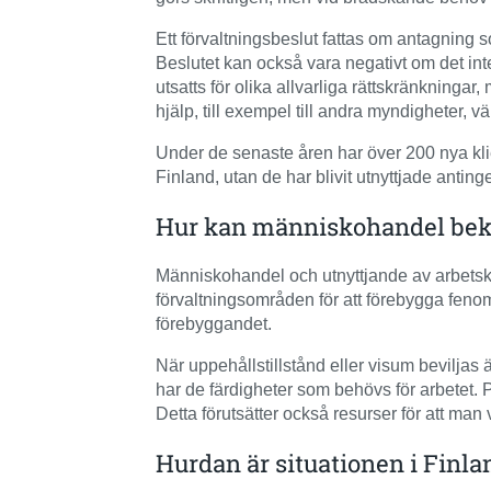
Ett förvaltningsbeslut fattas om antagning s
Beslutet kan också vara negativt om det int
utsatts för olika allvarliga rättskränkning
hjälp, till exempel till andra myndigheter, v
Under de senaste åren har över 200 nya klient
Finland, utan de har blivit utnyttjade antinge
Hur kan människohandel bek
Människohandel och utnyttjande av arbetsk
förvaltningsområden för att förebygga fen
förebyggandet.
När uppehållstillstånd eller visum beviljas är
har de färdigheter som behövs för arbetet. P
Detta förutsätter också resurser för att ma
Hurdan är situationen i Finl