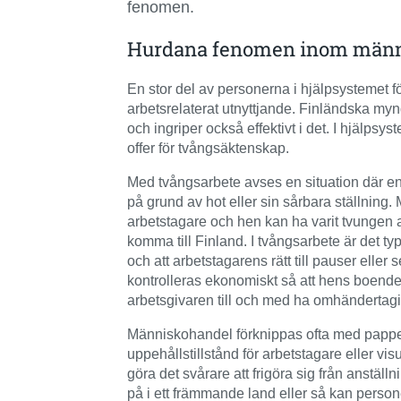
fenomen.
Hurdana fenomen inom männi
En stor del av personerna i hjälpsystemet för
arbetsrelaterat utnyttjande. Finländska myn
och ingriper också effektivt i det. I hjälpsy
offer för tvångsäktenskap.
Med tvångsarbete avses en situation där en 
på grund av hot eller sin sårbara ställning
arbetstagare och hen kan ha varit tvungen att 
komma till Finland. I tvångsarbete är det typi
och att arbetstagarens rätt till pauser elle
kontrolleras ekonomiskt så att hens boende
arbetsgivaren till och med ha omhändertagit 
Människohandel förknippas ofta med papperslö
uppehållstillstånd för arbetstagare eller 
göra det svårare att frigöra sig från anställn
på i ett främmande land eller så kan persone