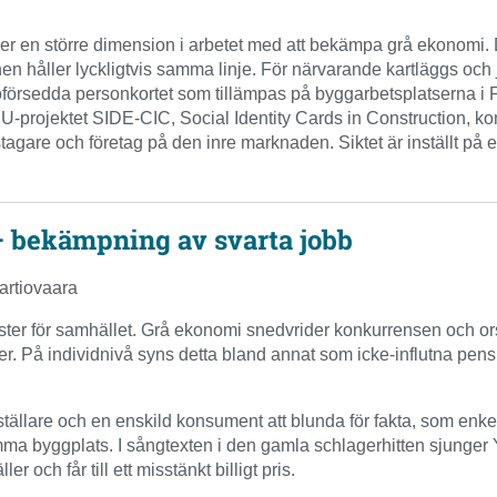
er en större dimension i arbetet med att bekämpa grå ekonomi. D
 håller lyckligtvis samma linje. För närvarande kartläggs oc
oförsedda personkortet som tillämpas på byggarbetsplatserna i 
jektet SIDE-CIC, Social Identity Cards in Construction, kommer
tagare och företag på den inre marknaden. Siktet är inställt på 
– bekämpning av svarta jobb
artiovaara
ter för samhället. Grå ekonomi snedvrider konkurrensen och orsak
der. På individnivå syns detta bland annat som icke-influtna pe
eställare och en enskild konsument att blunda för fakta, som enkel
 byggplats. I sångtexten i den gamla schlagerhitten sjunger Y
r och får till ett misstänkt billigt pris.