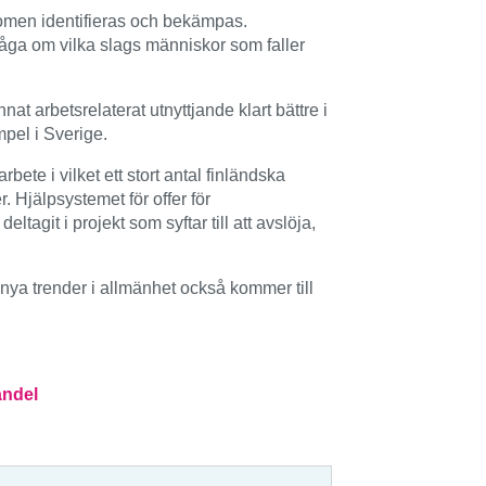
nomen identifieras och bekämpas.
fråga om vilka slags människor som faller
 arbetsrelaterat utnyttjande klart bättre i
mpel i Sverige.
e i vilket ett stort antal finländska
. Hjälpsystemet för offer för
git i projekt som syftar till att avslöja,
nya trender i allmänhet också kommer till
andel