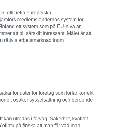
e officiella europeiska
h jämförs medlemsländernas system för
Finland ett system som på EU-nivå är
 att bli särskilt intressant. Målet är att
en rättvis arbetsmarknad inom
ar förluster för företag som förfar korrekt,
nsioner, osäker sysselsättning och beroende
t kan utredas i förväg. Säkerhet, kvalitet
ölintu på finska att man får vad man