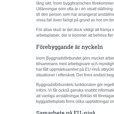
lång sikt. Inom byggbranschen förekommer g
Utlänningar som ofta är i en utsatt ställning
till den person som har arrangerat anställni
vissa fall även farligt på grund av hot om bro
För allas skull är det dock viktigt att frä
arbetsplatser, där vi kommer att behöva fle
Förebyggande är nyckeln
Inom Byggnadsförbundet görs mycket arbete
tillsammans med arbetsgivare och myndighete
har fått uppmärksamhet på EU-nivå uttryckli
situationer i efterskott. Det finns endast 
Byggnadsförbundets funktionärer gör regelb
införs. Vi får också ganska snabbt informat
att vanliga anställningar förkläs till företa
byggarbetsplats finns olika uppfattningar o
Samarbete på EU-nivå