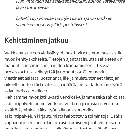
Kun yhteyden saa asiakaspalveluun, apu on ystävällistä
ja asiantuntevaa
Lähetin kysymyksen sivujen kautta ja vastauksen
saamisen nopeus yllätti positiivisesti.
Kehittäminen jatkuu
Vaikka palautteen yleissävy oli positiivinen, moni nosti esille
myös kehityskohteita. Tietojen ajantasaisuutta sekä etenkin
mahdollisiin virheisiin ja niiden korjaamiseen liittyvää
prosessia tulisi selkeyttää ja nopeuttaa. Olemmekin
viestineet asiasta luotonantajille, ja muistuttaneet tietojen
oikeellisuuden tärkeydestä ja määräajoista. Jatkamme työtä
asian parissa edelleen.
Kehitämme myös jatkuvasti verkkosivujamme sekä sähköistä
asiointipalveluamme. Verkkosivuilla on jo uusia toivottuja
sisältöjä, minkä lisäksi työn alla on esimerkiksi
asiointipalvelun kirjautumista helpottavia toimintoja. Lisäksi
vapaaehtoisen luottokiellon asettamiseen ja ohjeistukseen
on tulossa parannusta ja selkeämpi esitystapa sähköiseen