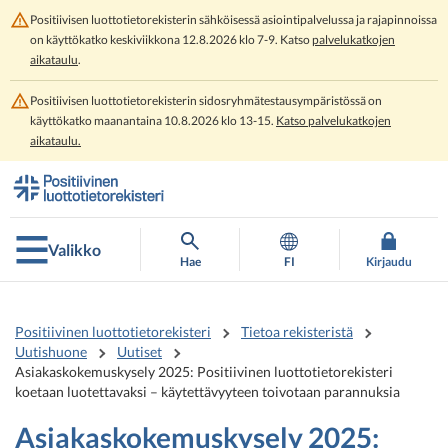
Positiivisen luottotietorekisterin sähköisessä asiointipalvelussa ja rajapinnoissa
on käyttökatko keskiviikkona 12.8.2026 klo 7-9. Katso
palvelukatkojen
aikataulu
.
Positiivisen luottotietorekisterin sidosryhmätestausympäristössä on
käyttökatko maanantaina 10.8.2026 klo 13-15.
Katso palvelukatkojen
aikataulu.
Siirry
Siirry
suoraan
koko
sisältöön
sivuston
hakuun
Valikko
Hae
FI
Kirjaudu
Positiivinen luottotietorekisteri
Tietoa rekisteristä
Uutishuone
Uutiset
Asiakaskokemuskysely 2025: Positiivinen luottotietorekisteri
koetaan luotettavaksi – käytettävyyteen toivotaan parannuksia
Asiakaskokemuskysely 2025: