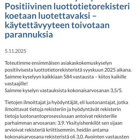
Positiivinen luottotietorekisteri
koetaan luotettavaksi –
käytettävyyteen toivotaan
parannuksia
5.11.2025
Toteutimme ensimmäisen asiakaskokemuskyselyn
positiivisesta luottotietorekisteristä syyskuun 2025 aikana.
Saimme kyselyyn kaikkiaan 584 vastausta – kiitos kaikille
vastaajille!
Saimme kyselyn vastauksista kokonaisarvosanan 3,5/5.
Tietojen ilmoittajat ja hyödyntäjät, eli luotonantajat, jotka
ilmoittavat tietoja rekisteriin ja hyödyntävät rekisterin
tietoja luotonantoprosessissaan antoivat rekisterille
parhaimman arvosanan: 3,9. Yksityishenkilöt sen sijaan
arvioivat rekisteriä kriittisemmin, heidän antama
kokonaisarvosana rekisteristä oli 3,0. Avointen vastausten