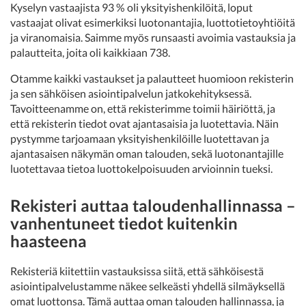
Kyselyn vastaajista 93 % oli yksityishenkilöitä, loput
vastaajat olivat esimerkiksi luotonantajia, luottotietoyhtiöitä
ja viranomaisia. Saimme myös runsaasti avoimia vastauksia ja
palautteita, joita oli kaikkiaan 738.
Otamme kaikki vastaukset ja palautteet huomioon rekisterin
ja sen sähköisen asiointipalvelun jatkokehityksessä.
Tavoitteenamme on, että rekisterimme toimii häiriöttä, ja
että rekisterin tiedot ovat ajantasaisia ja luotettavia. Näin
pystymme tarjoamaan yksityishenkilöille luotettavan ja
ajantasaisen näkymän oman talouden, sekä luotonantajille
luotettavaa tietoa luottokelpoisuuden arvioinnin tueksi.
Rekisteri auttaa taloudenhallinnassa –
vanhentuneet tiedot kuitenkin
haasteena
Rekisteriä kiitettiin vastauksissa siitä, että sähköisestä
asiointipalvelustamme näkee selkeästi yhdellä silmäyksellä
omat luottonsa. Tämä auttaa oman talouden hallinnassa, ja