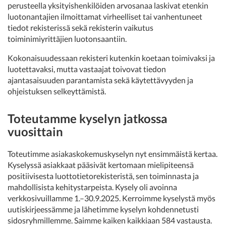
perusteella yksityishenkilöiden arvosanaa laskivat etenkin
luotonantajien ilmoittamat virheelliset tai vanhentuneet
tiedot rekisterissä sekä rekisterin vaikutus
toiminimiyrittäjien luotonsaantiin.
Kokonaisuudessaan rekisteri kutenkin koetaan toimivaksi ja
luotettavaksi, mutta vastaajat toivovat tiedon
ajantasaisuuden parantamista sekä käytettävyyden ja
ohjeistuksen selkeyttämistä.
Toteutamme kyselyn jatkossa
vuosittain
Toteutimme asiakaskokemuskyselyn nyt ensimmäistä kertaa.
Kyselyssä asiakkaat pääsivät kertomaan mielipiteensä
positiivisesta luottotietorekisteristä, sen toiminnasta ja
mahdollisista kehitystarpeista. Kysely oli avoinna
verkkosivuillamme 1.–30.9.2025. Kerroimme kyselystä myös
uutiskirjeessämme ja lähetimme kyselyn kohdennetusti
sidosryhmillemme. Saimme kaiken kaikkiaan 584 vastausta.