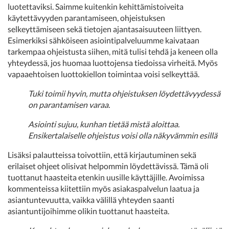
luotettaviksi. Saimme kuitenkin kehittämistoiveita
käytettävyyden parantamiseen, ohjeistuksen
selkeyttämiseen sekä tietojen ajantasaisuuteen liittyen.
Esimerkiksi sähköiseen asiointipalveluumme kaivataan
tarkempaa ohjeistusta siihen, mitä tulisi tehdä ja keneen olla
yhteydessä, jos huomaa luottojensa tiedoissa virheitä. Myös
vapaaehtoisen luottokiellon toimintaa voisi selkeyttää.
Tuki toimii hyvin, mutta ohjeistuksen löydettävyydessä
on parantamisen varaa.
Asiointi sujuu, kunhan tietää mistä aloittaa.
Ensikertalaiselle ohjeistus voisi olla näkyvämmin esillä
Lisäksi palautteissa toivottiin, että kirjautuminen sekä
erilaiset ohjeet olisivat helpommin löydettävissä. Tämä oli
tuottanut haasteita etenkin uusille käyttäjille. Avoimissa
kommenteissa kiitettiin myös asiakaspalvelun laatua ja
asiantuntevuutta, vaikka välillä yhteyden saanti
asiantuntijoihimme olikin tuottanut haasteita.