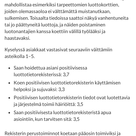
mahdollistaa esimerkiksi tarpeettomien luottokorttien,
joiden olemassaoloa ei välttämättä muistanutkaan,
sulkemisen. Toisaalta tiedoissa saattoi näkyä vanhentuneita
tai jo päättyneitä luottoja, ja näiden poistaminen
luotonantajien kanssa koettiin välillä työlääksi ja
haastavaksi.
Kyselyssä asiakkaat vastasivat seuraaviin väittämiin
asteikolla 1–5.
Saan hoidettua asiani positiivisessa
luottotietorekisterissä: 3,7
Koen positiivisen luottotietorekisterin käyttämisen
helpoksi ja sujuvaksi: 3,3
Positiivisen luottotietorekisterin tiedot ovat luotettavia
ja järjestelmä toimii häiriöittä: 3,5
Saan positiivisesta luottotietorekisteristä apua
asiointiin, kun tarvitsen sitä: 3,5
Rekisterin perustoiminnot koetaan pääosin toimiviksi ja