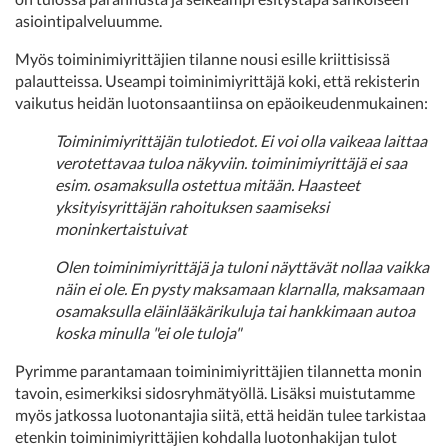
asiointipalveluumme.
Myös toiminimiyrittäjien tilanne nousi esille kriittisissä
palautteissa. Useampi toiminimiyrittäjä koki, että rekisterin
vaikutus heidän luotonsaantiinsa on epäoikeudenmukainen:
Toiminimiyrittäjän tulotiedot. Ei voi olla vaikeaa laittaa
verotettavaa tuloa näkyviin. toiminimiyrittäjä ei saa
esim. osamaksulla ostettua mitään. Haasteet
yksityisyrittäjän rahoituksen saamiseksi
moninkertaistuivat
Olen toiminimiyrittäjä ja tuloni näyttävät nollaa vaikka
näin ei ole. En pysty maksamaan klarnalla, maksamaan
osamaksulla eläinlääkärikuluja tai hankkimaan autoa
koska minulla "ei ole tuloja"
Pyrimme parantamaan toiminimiyrittäjien tilannetta monin
tavoin, esimerkiksi sidosryhmätyöllä. Lisäksi muistutamme
myös jatkossa luotonantajia siitä, että heidän tulee tarkistaa
etenkin toiminimiyrittäjien kohdalla luotonhakijan tulot