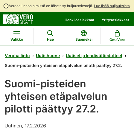
Verohallinnon nimissä on lähetetty huijausviestejä.
Lue lisää huijauksista
.
Siirry
Siirry
Henkilöasiakkaat
Yritysasiakkaat
suoraan
koko
sisältöön
sivuston
hakuun
Valikko
Hae
Suomeksi
OmaVero
Verohallinto
Uutishuone
Uutiset ja lehdistötiedotteet
Suomi-pisteiden yhteisen etäpalvelun pilotti päättyy 27.2.
Suomi-pisteiden
yhteisen etäpalvelun
pilotti päättyy 27.2.
Uutinen, 17.2.2026