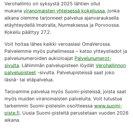
Verohallinto on syksystä 2025 lähtien ollut
mukana
viranomaisten yhteisessä kokeilussa
, jonka
aikana olemme tarjonneet palvelua ajanvarauksella
etäyhteydellä Imatralla, Nurmeksessa ja Porvoossa.
Kokeilu päättyy 27.2.
Voit hoitaa lähes kaikki veroasiasi OmaVerossa.
Palvelemme myös puhelimessa – katso yhteystiedot ja
palvelunumeroiden aukioloajat
Palvelunumerot-
sivulta
. Lähimmän palvelupisteen löydät
Verohallinnon
palvelupisteet
-sivulta. Palvelupisteissä saat joko
läsnä- tai etäpalvelua.
Tarjoamme palvelua myös Suomi-pisteissä, joista saat
myös muiden viranomaisten palveluita. Voit tutustua
tarkemmin Suomi-pisteisiin osoitteessa
www.suomi-
piste.fi
. Uusia Suomi-pisteitä perustetaan vuoden 2026
aikana.