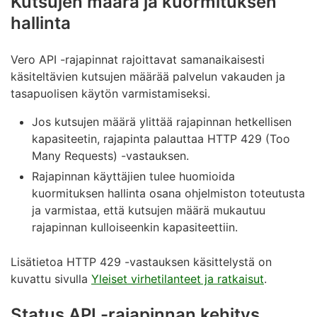
Kutsujen määrä ja kuormituksen
hallinta
Vero API -rajapinnat rajoittavat samanaikaisesti
käsiteltävien kutsujen määrää palvelun vakauden ja
tasapuolisen käytön varmistamiseksi.
Jos kutsujen määrä ylittää rajapinnan hetkellisen
kapasiteetin, rajapinta palauttaa HTTP 429 (Too
Many Requests) -vastauksen.
Rajapinnan käyttäjien tulee huomioida
kuormituksen hallinta osana ohjelmiston toteutusta
ja varmistaa, että kutsujen määrä mukautuu
rajapinnan kulloiseenkin kapasiteettiin.
Lisätietoa HTTP 429 -vastauksen käsittelystä on
kuvattu sivulla
Yleiset virhetilanteet ja ratkaisut
.
Status API -rajapinnan kehitys