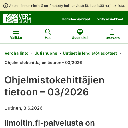
Verohallinnon nimissä on lähetetty huijausviestejä.
Lue lisää huijauksista
.
Siirry
Siirry
Henkilöasiakkaat
Yritysasiakkaat
suoraan
koko
sisältöön
sivuston
hakuun
Valikko
Hae
Suomeksi
OmaVero
Verohallinto
Uutishuone
Uutiset ja lehdistötiedotteet
Ohjelmistokehittäjien tietoon – 03/2026
Ohjelmistokehittäjien
tietoon – 03/2026
Uutinen, 3.6.2026
Ilmoitin.fi-palvelusta on