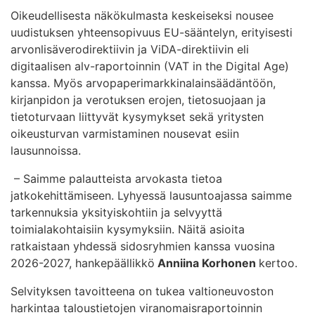
Oikeudellisesta näkökulmasta keskeiseksi nousee
uudistuksen yhteensopivuus EU-sääntelyn, erityisesti
arvonlisäverodirektiivin ja ViDA-direktiivin eli
digitaalisen alv-raportoinnin (VAT in the Digital Age)
kanssa. Myös arvopaperimarkkinalainsäädäntöön,
kirjanpidon ja verotuksen erojen, tietosuojaan ja
tietoturvaan liittyvät kysymykset sekä yritysten
oikeusturvan varmistaminen nousevat esiin
lausunnoissa.
– Saimme palautteista arvokasta tietoa
jatkokehittämiseen. Lyhyessä lausuntoajassa saimme
tarkennuksia yksityiskohtiin ja selvyyttä
toimialakohtaisiin kysymyksiin. Näitä asioita
ratkaistaan yhdessä sidosryhmien kanssa vuosina
2026-2027, hankepäällikkö
Anniina Korhonen
kertoo.
Selvityksen tavoitteena on tukea valtioneuvoston
harkintaa taloustietojen viranomaisraportoinnin