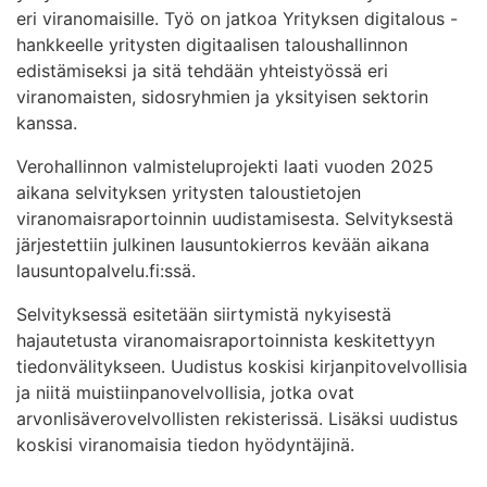
eri viranomaisille. Työ on jatkoa Yrityksen digitalous -
hankkeelle yritysten digitaalisen taloushallinnon
edistämiseksi ja sitä tehdään yhteistyössä eri
viranomaisten, sidosryhmien ja yksityisen sektorin
kanssa.
Verohallinnon valmisteluprojekti laati vuoden 2025
aikana selvityksen yritysten taloustietojen
viranomaisraportoinnin uudistamisesta. Selvityksestä
järjestettiin julkinen lausuntokierros kevään aikana
lausuntopalvelu.fi:ssä.
Selvityksessä esitetään siirtymistä nykyisestä
hajautetusta viranomaisraportoinnista keskitettyyn
tiedonvälitykseen. Uudistus koskisi kirjanpitovelvollisia
ja niitä muistiinpanovelvollisia, jotka ovat
arvonlisäverovelvollisten rekisterissä. Lisäksi uudistus
koskisi viranomaisia tiedon hyödyntäjinä.