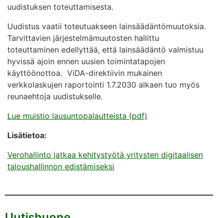
uudistuksen toteuttamisesta.
Uudistus vaatii toteutuakseen lainsäädäntömuutoksia.
Tarvittavien järjestelmämuutosten hallittu
toteuttaminen edellyttää, että lainsäädäntö valmistuu
hyvissä ajoin ennen uusien toimintatapojen
käyttöönottoa. ViDA-direktiivin mukainen
verkkolaskujen raportointi 1.7.2030 alkaen tuo myös
reunaehtoja uudistukselle.
Lue muistio lausuntopalautteista (pdf)
Lisätietoa:
Verohallinto jatkaa kehitystyötä yritysten digitaalisen
taloushallinnon edistämiseksi
Uutishuone