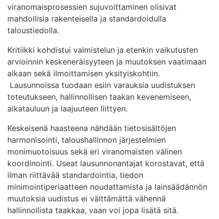
viranomaisprosessien sujuvoittaminen olisivat
mahdollisia rakenteisella ja standardoidulla
taloustiedolla.
Kritiikki kohdistui valmistelun ja etenkin vaikutusten
arvioinnin keskeneräisyyteen ja muutoksen vaatimaan
aikaan sekä ilmoittamisen yksityiskohtiin.
Lausunnoissa tuodaan esiin varauksia uudistuksen
toteutukseen, hallinnollisen taakan kevenemiseen,
aikatauluun ja laajuuteen liittyen.
Keskeisenä haasteena nähdään tietosisältöjen
harmonisointi, taloushallinnon järjestelmien
monimuotoisuus sekä eri viranomaisten välinen
koordinointi. Useat lausunnonantajat korostavat, että
ilman riittävää standardointia, tiedon
minimointiperiaatteen noudattamista ja lainsäädännön
muutoksia uudistus ei välttämättä vähennä
hallinnollista taakkaa, vaan voi jopa lisätä sitä.