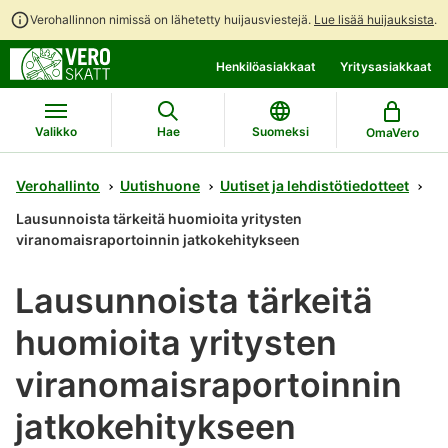
Verohallinnon nimissä on lähetetty huijausviestejä.
Lue lisää huijauksista
.
Siirry
Siirry
Henkilöasiakkaat
Yritysasiakkaat
suoraan
koko
sisältöön
sivuston
hakuun
Valikko
Hae
Suomeksi
OmaVero
Verohallinto
Uutishuone
Uutiset ja lehdistötiedotteet
Lausunnoista tärkeitä huomioita yritysten
viranomaisraportoinnin jatkokehitykseen
Lausunnoista tärkeitä
huomioita yritysten
viranomaisraportoinnin
jatkokehitykseen