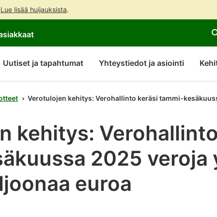
.
Lue lisää huijauksista
.
Siirry
Siirry
asiakkaat
suoraan
koko
sisältöön
sivuston
hakuun
Uutiset ja tapahtumat
Yhteystiedot ja asiointi
Kehi
otteet
Verotulojen kehitys: Verohallinto keräsi tammi-kesäkuu
n kehitys: Verohallinto
äkuussa 2025 veroja 
ljoonaa euroa