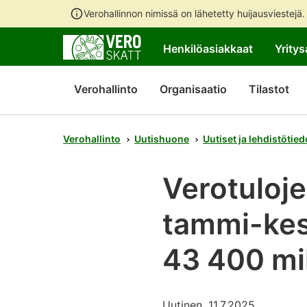
Verohallinnon nimissä on lähetetty huijausviestejä
Henkilöasiakkaat
Yritys
Verohallinto
Organisaatio
Tilastot
Verohallinto
Uutishuone
Uutiset ja lehdistötied
Verotuloje
tammi-kes
43 400 mi
Uutinen, 11.7.2025