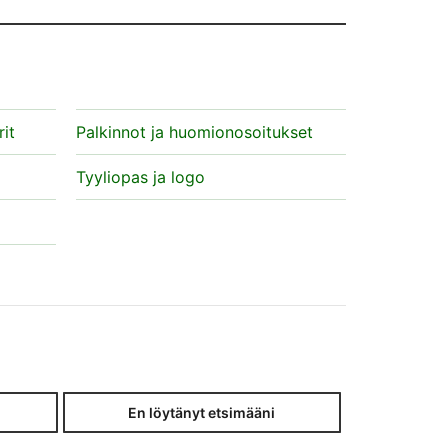
it
Palkinnot ja huomionosoitukset
Tyyliopas ja logo
En löytänyt etsimääni