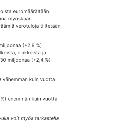
joista euromäärältään
kana myöskään
ämiä verotuloja tilitetään
miljoonaa (+2,8 %)
oista, eläkkeistä ja
 430 miljoonaa (+2,4 %)
%) vähemmän kuin vuotta
,5 %) enemmän kuin vuotta
ulla voit myös tarkastella