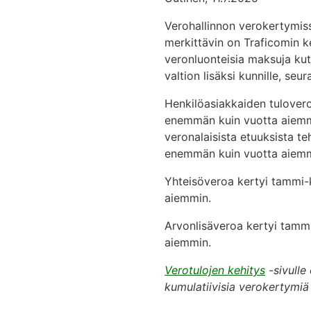
Verohallinnon verokertymiss
merkittävin on Traficomin 
veronluonteisia maksuja kut
valtion lisäksi kunnille, seura
Henkilöasiakkaiden tulovero
enemmän kuin vuotta aiemmin
veronalaisista etuuksista t
enemmän kuin vuotta aiemm
Yhteisöveroa kertyi tammi-
aiemmin.
Arvonlisäveroa kertyi tamm
aiemmin.
Verotulojen kehitys
-sivulle
kumulatiivisia verokertymiä v