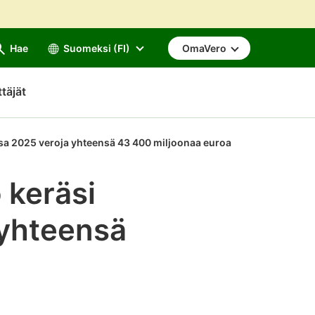
Hae
Suomeksi (FI)
OmaVero
ttäjät
ssa 2025 veroja yhteensä 43 400 miljoonaa euroa
 keräsi
yhteensä