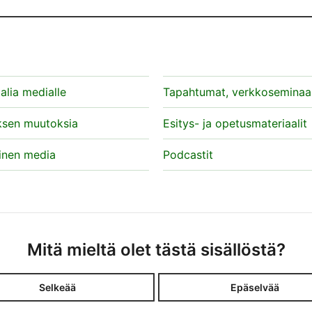
alia medialle
Tapahtumat, verkkoseminaar
ksen muutoksia
Esitys- ja opetusmateriaalit
inen media
Podcastit
Mitä mieltä olet tästä sisällöstä?
Selkeää
Epäselvää