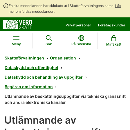
Falska meddelanden har skickats ut i Skatteförvaltningens namn.
Läs
mer om falska meddelanden
.
Gå
Gå
Privatpersoner
Företagskunder
direkt
till
till
hela
innehållet
webbplatsens
Meny
Sök
På Svenska
MinSkatt
sökning
Skatteförvaltningen
Organisation
Dataskydd och offentlighet
Dataskydd och behandling av uppgifter
Begäran om information
Utlämnande av beskattningsuppgifter via tekniska gränssnitt
och andra elektroniska kanaler
Utlämnande av