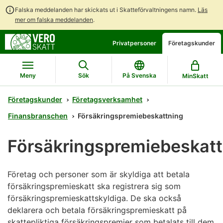
Falska meddelanden har skickats ut i Skatteförvaltningens namn.
Läs
mer om falska meddelanden
.
Gå
Gå
Privatpersoner
Företagskunder
direkt
till
till
hela
innehållet
webbplatsens
Meny
Sök
På Svenska
MinSkatt
sökning
Företagskunder
Företagsverksamhet
Finansbranschen
Försäkringspremiebeskattning
Försäkringspremiebeskatt
Företag och personer som är skyldiga att betala
försäkringspremieskatt ska registrera sig som
försäkringspremieskattskyldiga. De ska också
deklarera och betala försäkringspremieskatt på
skattepliktiga försäkringspremier som betalats till dem