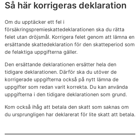
Sammanslå inte uppgifterna för olika skatteperioder i
Så här korrigeras deklaration
samma deklaration, utan lämna alltid uppgifterna för
varje månad på sin egen blankett.
Om du upptäcker ett fel i
försäkringspremieskattedeklarationen ska du rätta
Skatteperioden för försäkringspremieskatten är
alltid
felet utan dröjsmål. Korrigera felet genom att lämna en
en kalendermånad
. Anteckna skatteperiodens
ersättande skattedeklaration för den skatteperiod som
nummer enligt följande:
de felaktiga uppgifterna gäller.
Ange månadens nummer (1–12) som skatteperiod.
Den ersättande deklarationen ersätter hela den
Ange dessutom året för skatteperioden med fyra
tidigare deklarationen. Därför ska du utöver de
siffror. Exempel: Om du deklarerar uppgifter för
korrigerade uppgifterna också på nytt lämna de
mars 2022, ska du anteckna 3 som skatteperiod
uppgifter som redan varit korrekta. Du kan använda
och 2022 som år.
uppgifterna i den tidigare deklarationen som grund.
Om det inte förekommit någon
försäkringspremieskattepliktig verksamhet
Kom också ihåg att betala den skatt som saknas om
under skatteperioden
ska du anteckna noll i
du ursprungligen har deklarerat för lite skatt att betala.
punkten Skatt att betala.