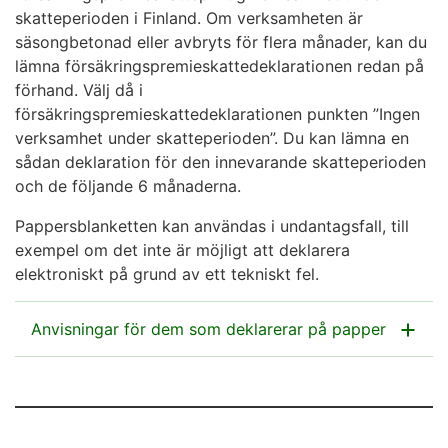
skatteperioden i Finland. Om verksamheten är
säsongbetonad eller avbryts för flera månader, kan du
lämna försäkringspremieskattedeklarationen redan på
förhand. Välj då i
försäkringspremieskattedeklarationen punkten ”Ingen
verksamhet under skatteperioden”. Du kan lämna en
sådan deklaration för den innevarande skatteperioden
och de följande 6 månaderna.
Pappersblanketten kan användas i undantagsfall, till
exempel om det inte är möjligt att deklarera
elektroniskt på grund av ett tekniskt fel.
Anvisningar för dem som deklarerar på papper
Lämna uppgifterna på skattedeklarationen av skatter
på eget initiativ (4001r) i punkten Uppgifter om andra
skatter som betalas på eget initiativ (skattekod 16).