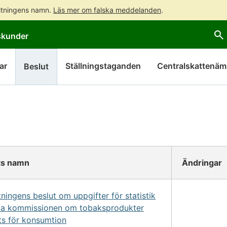
altningens namn.
Läs mer om falska meddelanden
.
Gå
Gå
skunder
direkt
till
till
hela
innehållet
webbplatsens
ar
Ställningstaganden
Centralskattenä
Beslut
sökning
s namn
Ändringar
tningens beslut om uppgifter för statistik
iska kommissionen om tobaksprodukter
ts för konsumtion