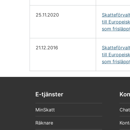
25.11.2020
Skatteförval
till Europe
som frisläpp
21.12.2016
Skatteförval
till Europe
som frisläpp
E-tjänster
Kon
MinSkatt
Chat
Räknare
Kont