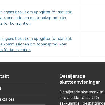
tningens beslut om uppgifter för statistik
iska kommissionen om tobaksprodukter
ts för konsumtion
tningens beslut om uppgifter för statistik
iska kommissionen om tobaksprodukter
ts för konsumtion
takt
Detaljerade
skatteanvisningar
t
Detaljerade skatteanvisni
är avsedda särskilt för
akta oss
sakkunniga i beskattning