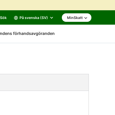
Sök
På svenska (SV)
MinSkatt
mndens förhandsavgöranden