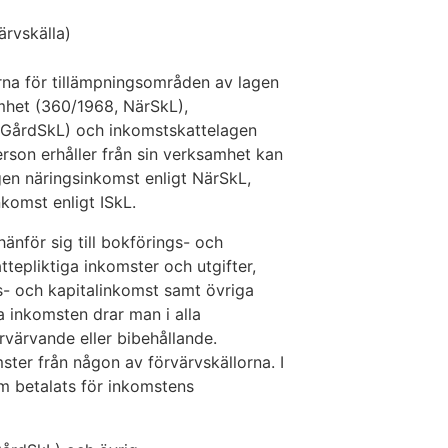
ärvskälla)
erna för tillämpningsområden av lagen
mhet (360/1968, NärSkL),
 GårdSkL) och inkomstskattelagen
rson erhåller från sin verksamhet kan
en näringsinkomst enligt NärSkL,
nkomst enligt ISkL.
hänför sig till bokförings- och
tepliktiga inkomster och utgifter,
vs- och kapitalinkomst samt övriga
a inkomsten drar man i alla
rvärvande eller bibehållande.
ter från någon av förvärvskällorna. I
m betalats för inkomstens