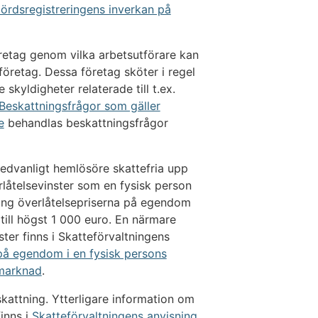
ördsregistreringens inverkan på
öretag genom vilka arbetsutförare kan
 företag. Dessa företag sköter i regel
skyldigheter relaterade till t.ex.
Beskattningsfrågor som gäller
e
behandlas beskattningsfrågor
 sedvanligt hemlösöre skattefria upp
rlåtelsevinster som en fysisk person
ning överlåtelsepriserna på egendom
till högst 1 000 euro. En närmare
ter finns i Skatteförvaltningens
 på egendom i en fysisk persons
pmarknad
.
attning. Ytterligare information om
inns i
Skatteförvaltningens anvisning
.