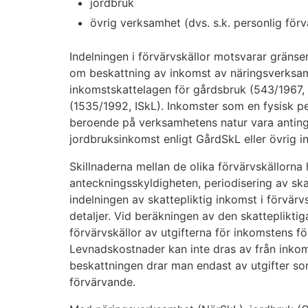
jordbruk
övrig verksamhet (dvs. s.k. personlig förv
t
Indelningen i förvärvskällor motsvarar gräns
om beskattning av inkomst av näringsverksa
inkomstskattelagen för gårdsbruk (543/1967,
(1535/1992, ISkL). Inkomster som en fysisk pe
beroende på verksamhetens natur vara anting
jordbruksinkomst enligt GårdSkL eller övrig i
Skillnaderna mellan de olika förvärvskällorna 
anteckningsskyldigheten, periodisering av skat
indelningen av skattepliktig inkomst i förvär
detaljer. Vid beräkningen av den skattepliktig
förvärvskällor av utgifterna för inkomstens fö
Levnadskostnader kan inte dras av från inkoms
beskattningen drar man endast av utgifter so
förvärvande.