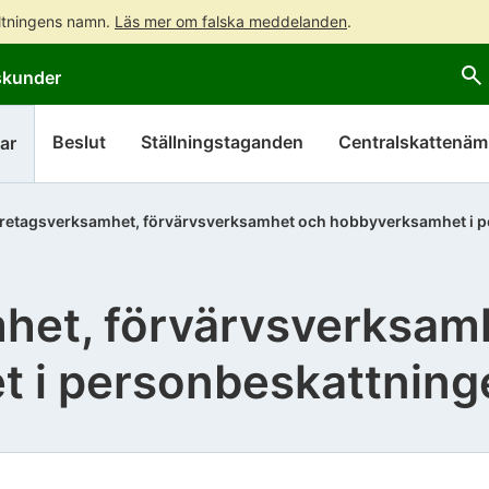
altningens namn.
Läs mer om falska meddelanden
.
Gå
Gå
skunder
direkt
till
till
hela
innehållet
webbplatsens
Beslut
Ställningstaganden
Centralskattenä
ar
sökning
retagsverksamhet, förvärvsverksamhet och hobbyverksamhet i 
het, förvärvsverksam
 i personbeskattning