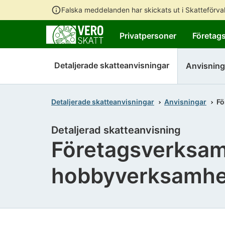
Falska meddelanden har skickats ut i Skatteförv
Privatpersoner
Företag
Detaljerade skatteanvisningar
Anvisning
Detaljerade skatteanvisningar
Anvisningar
Fö
Detaljerad skatteanvisning
Företagsverksam
hobbyverksamhet