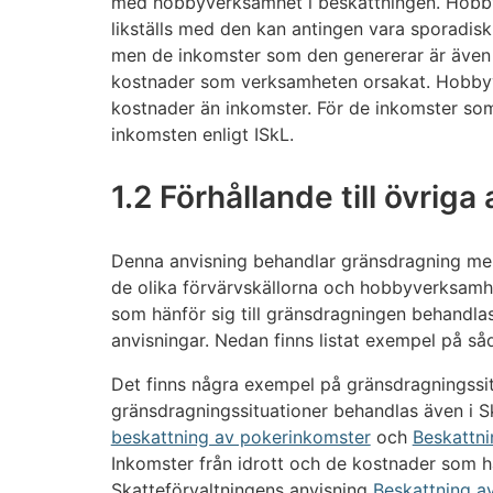
med hobbyverksamhet i beskattningen. Hob
likställs med den kan antingen vara sporadisk 
men de inkomster som den genererar är även på
kostnader som verksamheten orsakat. Hobbyv
kostnader än inkomster. För de inkomster som
inkomsten enligt ISkL.
1.2 Förhållande till övriga
Denna anvisning behandlar gränsdragning mel
de olika förvärvskällorna och hobbyverksamhe
som hänför sig till gränsdragningen behandlas
anvisningar. Nedan finns listat exempel på så
Det finns några exempel på gränsdragningssitu
gränsdragningssituationer behandlas även i S
beskattning av pokerinkomster
och
Beskattni
Inkomster från idrott och de kostnader som hä
Skatteförvaltningens anvisning
Beskattning av