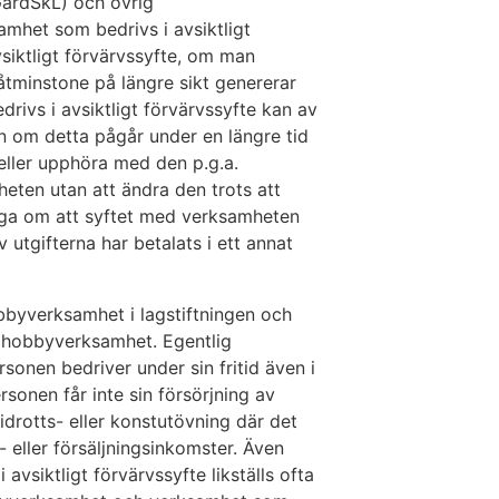
GårdSkL) och övrig
mhet som bedrivs i avsiktligt
siktligt förvärvssyfte, om man
 åtminstone på längre sikt genererar
rivs i avsiktligt förvärvssyfte kan av
en om detta pågår under en längre tid
ller upphöra med den p.g.a.
ten utan att ändra den trots att
åga om att syftet med verksamheten
v utgifterna har betalats i ett annat
obbyverksamhet i lagstiftningen och
m hobbyverksamhet. Egentlig
nen bedriver under sin fritid även i
sonen får inte sin försörjning av
drotts- eller konstutövning där det
- eller försäljningsinkomster. Även
avsiktligt förvärvssyfte likställs ofta