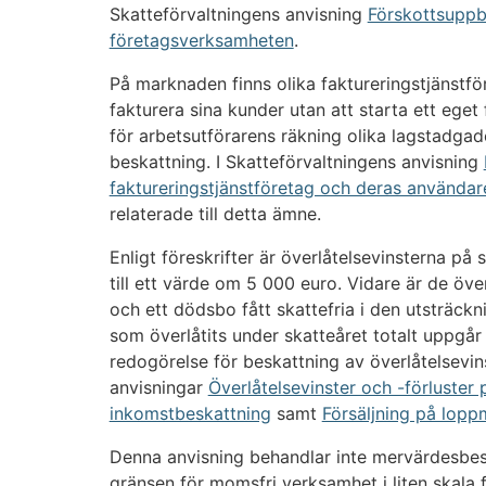
Skatteförvaltningens anvisning
Förskottsuppb
företagsverksamheten
.
På marknaden finns olika faktureringstjänstf
fakturera sina kunder utan att starta ett eget
för arbetsutförarens räkning olika lagstadgade 
beskattning. I Skatteförvaltningens anvisning
faktureringstjänstföretag och deras användar
relaterade till detta ämne.
Enligt föreskrifter är överlåtelsevinsterna på
till ett värde om 5 000 euro. Vidare är de öve
och ett dödsbo fått skattefria i den utsträck
som överlåtits under skatteåret totalt uppgår 
redogörelse för beskattning av överlåtelsevins
anvisningar
Överlåtelsevinster och -förluster
inkomstbeskattning
samt
Försäljning på lop
Denna anvisning behandlar inte mervärdesbesk
gränsen för momsfri verksamhet i liten skala f