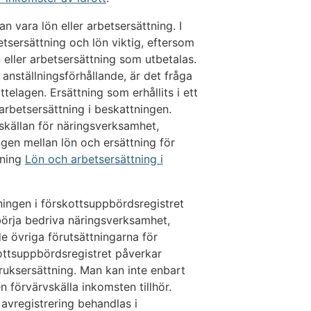
n vara lön eller arbetsersättning. I
tsersättning och lön viktig, eftersom
 eller arbetsersättning som utbetalas.
nställningsförhållande, är det fråga
telagen. Ersättning som erhållits i ett
rbetsersättning i beskattningen.
vskällan för näringsverksamhet,
gen mellan lön och ersättning för
sning
Lön och arbetsersättning i
ningen i förskottsuppbördsregistret
börja bedriva näringsverksamhet,
e övriga förutsättningarna för
kottsuppbördsregistret påverkar
bruksersättning. Man kan inte enbart
 förvärvskälla inkomsten tillhör.
 avregistrering behandlas i