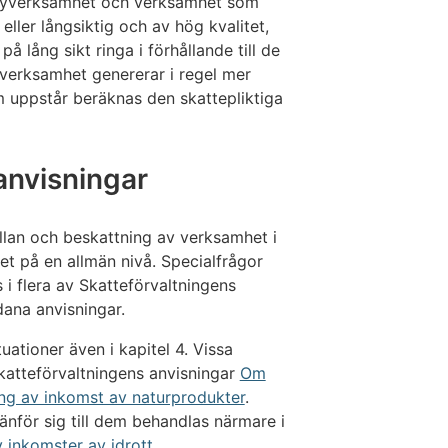
byverksamhet och verksamhet som
eller långsiktig och av hög kvalitet,
 lång sikt ringa i förhållande till de
erksamhet genererar i regel mer
 uppstår beräknas den skattepliktiga
 anvisningar
lan och beskattning av verksamhet i
t på en allmän nivå. Specialfrågor
 i flera av Skatteförvaltningens
dana anvisningar.
ationer även i kapitel 4. Vissa
katteförvaltningens anvisningar
Om
ng av inkomst av naturprodukter
.
nför sig till dem behandlas närmare i
 inkomster av idrott
.