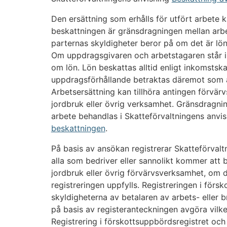
Den ersättning som erhålls för utfört arbete ka
beskattningen är gränsdragningen mellan arbe
parternas skyldigheter beror på om det är lön
Om uppdragsgivaren och arbetstagaren står i a
om lön. Lön beskattas alltid enligt inkomstskat
uppdragsförhållande betraktas däremot som a
Arbetsersättning kan tillhöra antingen förvär
jordbruk eller övrig verksamhet. Gränsdragnin
arbete behandlas i Skatteförvaltningens anvi
beskattningen
.
På basis av ansökan registrerar Skatteförvalt
alla som bedriver eller sannolikt kommer att 
jordbruk eller övrig förvärvsverksamhet, om d
registreringen uppfylls. Registreringen i förs
skyldigheterna av betalaren av arbets- eller 
på basis av registeranteckningen avgöra vilken
Registrering i förskottsuppbördsregistret och