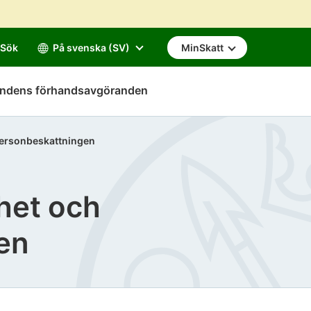
Sök
På svenska (SV)
MinSkatt
mndens förhandsavgöranden
personbeskattningen
het och
en