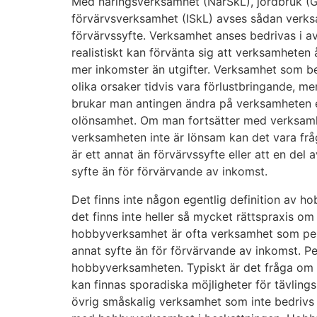
Med näringsverksamhet (NärSkL), jordbruk (
förvärvsverksamhet (ISkL) avses sådan verksa
förvärvssyfte. Verksamhet anses bedrivas i av
realistiskt kan förvänta sig att verksamheten
mer inkomster än utgifter. Verksamhet som bed
olika orsaker tidvis vara förlustbringande, m
brukar man antingen ändra på verksamheten e
olönsamhet. Om man fortsätter med verksamhe
verksamheten inte är lönsam kan det vara fr
är ett annat än förvärvssyfte eller att en del a
syfte än för förvärvande av inkomst.
Det finns inte någon egentlig definition av h
det finns inte heller så mycket rättspraxis o
hobbyverksamhet är ofta verksamhet som perso
annat syfte än för förvärvande av inkomst. Per
hobbyverksamheten. Typiskt är det fråga om i
kan finnas sporadiska möjligheter för tävlings
övrig småskalig verksamhet som inte bedrivs i 