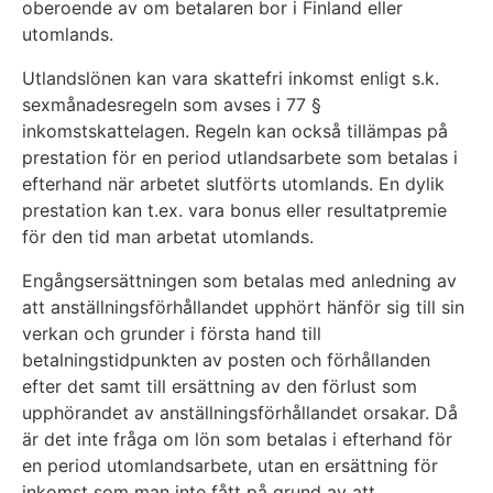
oberoende av om betalaren bor i Finland eller
utomlands.
Utlandslönen kan vara skattefri inkomst enligt s.k.
sexmånadesregeln som avses i 77 §
inkomstskattelagen. Regeln kan också tillämpas på
prestation för en period utlandsarbete som betalas i
efterhand när arbetet slutförts utomlands. En dylik
prestation kan t.ex. vara bonus eller resultatpremie
för den tid man arbetat utomlands.
Engångsersättningen som betalas med anledning av
att anställningsförhållandet upphört hänför sig till sin
verkan och grunder i första hand till
betalningstidpunkten av posten och förhållanden
efter det samt till ersättning av den förlust som
upphörandet av anställningsförhållandet orsakar. Då
är det inte fråga om lön som betalas i efterhand för
en period utomlandsarbete, utan en ersättning för
inkomst som man inte fått på grund av att