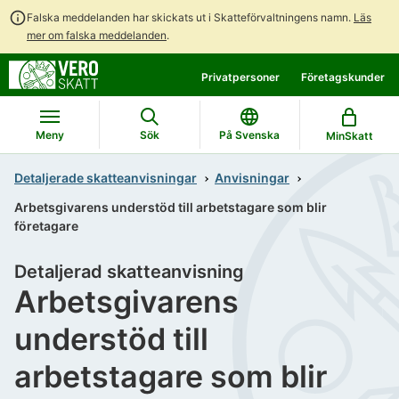
Falska meddelanden har skickats ut i Skatteförvaltningens namn.
Läs
mer om falska meddelanden
.
Gå
Gå
Privatpersoner
Företagskunder
direkt
till
till
hela
innehållet
webbplatsens
Meny
Sök
På Svenska
MinSkatt
sökning
Detaljerade skatteanvisningar
Anvisningar
Arbetsgivarens understöd till arbetstagare som blir
företagare
Detaljerad skatteanvisning
Arbetsgivarens
understöd till
arbetstagare som blir