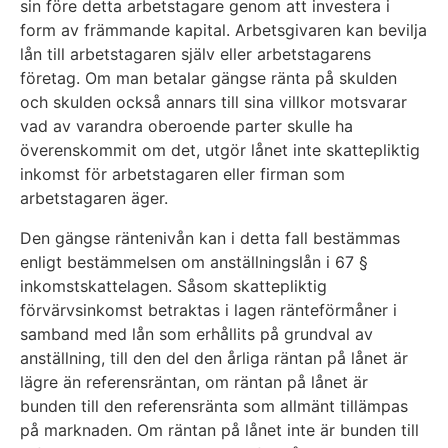
sin före detta arbetstagare genom att investera i
form av främmande kapital. Arbetsgivaren kan bevilja
lån till arbetstagaren själv eller arbetstagarens
företag. Om man betalar gängse ränta på skulden
och skulden också annars till sina villkor motsvarar
vad av varandra oberoende parter skulle ha
överenskommit om det, utgör lånet inte skattepliktig
inkomst för arbetstagaren eller firman som
arbetstagaren äger.
Den gängse räntenivån kan i detta fall bestämmas
enligt bestämmelsen om anställningslån i 67 §
inkomstskattelagen. Såsom skattepliktig
förvärvsinkomst betraktas i lagen ränteförmåner i
samband med lån som erhållits på grundval av
anställning, till den del den årliga räntan på lånet är
lägre än referensräntan, om räntan på lånet är
bunden till den referensränta som allmänt tillämpas
på marknaden. Om räntan på lånet inte är bunden till