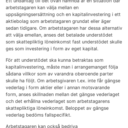
Ett undantag till det ovan nämnda är en situation där
arbetstagaren kan välja mellan en
uppsägningsersättning och en kapitalinvestering i ett
aktiebolag som arbetstagaren grundat eller äger
sedan tidigare. Om arbetstagaren har dessa alternativ
att välja emellan, anses det betalade understödet
som skattepliktig löneinkomst fast understödet skulle
ges som investering i form av eget kapital.
För att understödet ska kunna betraktas som
kapitalinvestering, måste man i arrangemanget följa
sådana villkor som av varandra oberoende parter
skulle ha följt. Om arbetsgivaren t.ex. inte får gängse
vederlag i form aktier eller i annan motsvarande
form, anses skillnaden mellan det gängse vederlaget
och det erhållna vederlaget som arbetstagarens
skattepliktiga löneinkomst. Beloppet av gängse
vederlag bedöms fallspecifikt.
Arbetstagaren kan också bedriva