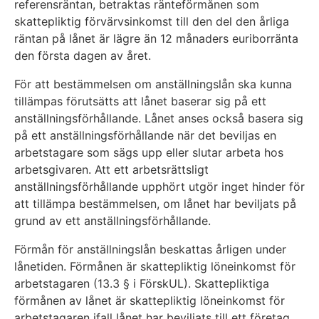
referensräntan, betraktas ränteförmånen som
skattepliktig förvärvsinkomst till den del den årliga
räntan på lånet är lägre än 12 månaders euriborränta
den första dagen av året.
För att bestämmelsen om anställningslån ska kunna
tillämpas förutsätts att lånet baserar sig på ett
anställningsförhållande. Lånet anses också basera sig
på ett anställningsförhållande när det beviljas en
arbetstagare som sägs upp eller slutar arbeta hos
arbetsgivaren. Att ett arbetsrättsligt
anställningsförhållande upphört utgör inget hinder för
att tillämpa bestämmelsen, om lånet har beviljats på
grund av ett anställningsförhållande.
Förmån för anställningslån beskattas årligen under
lånetiden. Förmånen är skattepliktig löneinkomst för
arbetstagaren (13.3 § i FörskUL). Skattepliktiga
förmånen av lånet är skattepliktig löneinkomst för
arbetstagaren ifall lånet har beviljats till ett företag