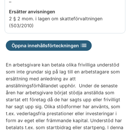
Uppgiften
–
är
Ersätter anvisningen
inte
2 § 2 mom. i lagen om skatteförvaltningen
tillgänglig
(503/2010)
Öppna innehållsförteckningen
En arbetsgivare kan betala olika frivilliga understöd
som inte grundar sig på lag till en arbetstagare som
ersättning med anledning av att
anställningsförhållandet upphör. Under de senaste
åren har arbetsgivare börjat stödja anställda som
startat ett företag då de har sagts upp eller frivilligt
har sagt upp sig. Olika stödformer har använts, som
t.ex. vederlagsfria prestationer eller investeringar i
form av eget eller främmande kapital. Understöd har
betalats t.ex. som startbidrag eller startpeng. I denna